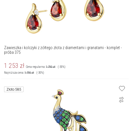
Zawieszka i kolczyki z żółtego złota z diamentami i granatami - komplet -
próba 375
1 253
zł
Cena regularna:
1 790
zł
(-30%)
Najniższa cena:
1 790
zł
(-30%)
Złoto 585