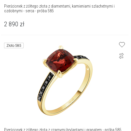
Pierścionek z żółtego złota z diamentami, kamieniami szlachetnymi i
ozdobnymi - serca - próba 585
2 890
zł
Złoto 585
Pierścionek z żółtego złota z czarnymi brylantami i granatem - próba 585