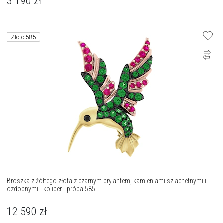
3 190
zł
Złoto 585
Broszka z żółtego złota z czarnym brylantem, kamieniami szlachetnymi i
ozdobnymi - koliber - próba 585
12 590
zł