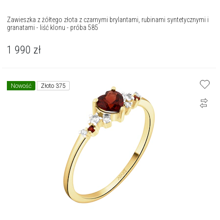
Zawieszka z żółtego złota z czarnymi brylantami, rubinami syntetycznymi i
granatami - liść klonu - próba 585
1 990
zł
Nowość
Złoto 375