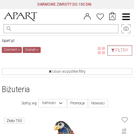
DARMOWE ZWROTY DO 100 DNI
Menu
główne
Apart.pl
Diament
×
Granat
×
FILTRY
Usuń wszystkie filtry
Biżuteria
trafności
Sortuj wg:
Promocje
Nowości
Złoto 750