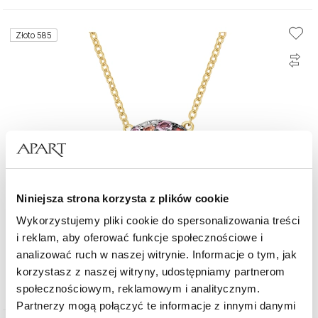
Złoto 585
Niniejsza strona korzysta z plików cookie
Wykorzystujemy pliki cookie do spersonalizowania treści
i reklam, aby oferować funkcje społecznościowe i
Naszyjnik z żółtego złota z diamentami, kamieniami szlachetnymi i
ozdobnymi - próba 585
analizować ruch w naszej witrynie. Informacje o tym, jak
korzystasz z naszej witryny, udostępniamy partnerom
3 890
zł
społecznościowym, reklamowym i analitycznym.
Partnerzy mogą połączyć te informacje z innymi danymi