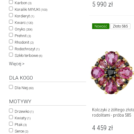
5 990
zł
Karbon
(3)
Koraliki MIYUKI
(103)
Kordieryt
(1)
Kwarc
(120)
Nowość
Złoto 585
Onyks
(204)
Prehnit
(3)
Rhodonit
(2)
Rodochrozyt
(1)
Szkło terbowe
(6)
Więcej >
DLA KOGO
Dla Niej
(60)
MOTYWY
Kolczyki z żółtego złota
Drzewko
(1)
rodolitami - próba 585
Kwiaty
(1)
Ptak
(3)
4 459
zł
Serce
(2)