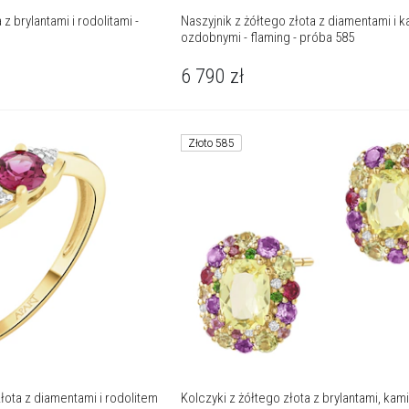
 z brylantami i rodolitami -
Naszyjnik z żółtego złota z diamentami i 
ozdobnymi - flaming - próba 585
6 790
zł
Złoto 585
łota z diamentami i rodolitem
Kolczyki z żółtego złota z brylantami, kam