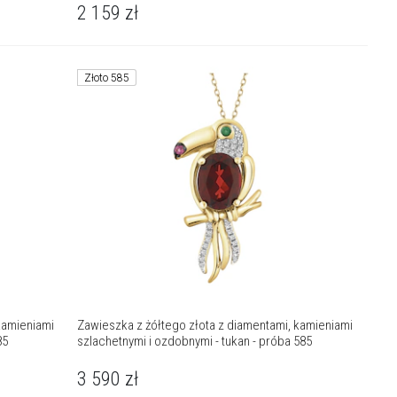
2 159
zł
Złoto 585
kamieniami
Zawieszka z żółtego złota z diamentami, kamieniami
85
szlachetnymi i ozdobnymi - tukan - próba 585
3 590
zł