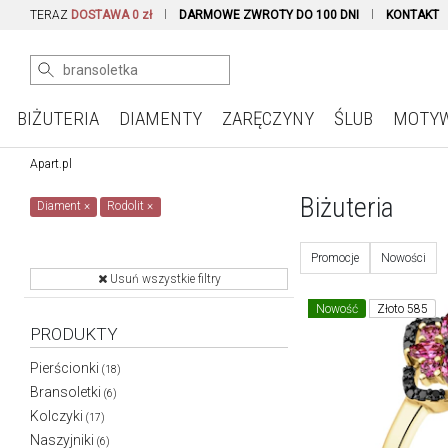
TERAZ
DOSTAWA 0 zł
DARMOWE ZWROTY DO 100 DNI
KONTAKT
BIŻUTERIA
DIAMENTY
ZARĘCZYNY
ŚLUB
MOTY
Apart.pl
Biżuteria
Diament
×
Rodolit
×
Promocje
Nowości
Usuń wszystkie filtry
Nowość
Złoto 585
PRODUKTY
Pierścionki
(18)
Bransoletki
(6)
Kolczyki
(17)
Naszyjniki
(6)