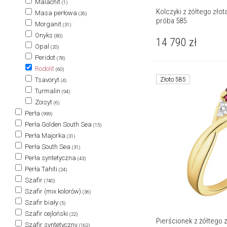
Malachit
(1)
Kolczyki z żółtego złota
Masa perłowa
(26)
próba 585
Morganit
(31)
Onyks
(80)
14 790
zł
Opal
(20)
Peridot
(78)
Rodolit
(60)
Złoto 585
Tsavoryt
(4)
Turmalin
(94)
Zoisyt
(6)
Perła
(999)
Perła Golden South Sea
(15)
Perła Majorka
(31)
Perła South Sea
(31)
Perła syntetyczna
(43)
Perła Tahiti
(24)
Szafir
(740)
Szafir (mix kolorów)
(36)
Szafir biały
(5)
Szafir cejloński
(22)
Pierścionek z żółtego z
Szafir syntetyczny
(162)