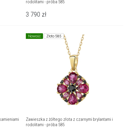
rodolitami - próba 585
3 790
zł
Nowość
Złoto 585
 kamieniami
Zawieszka z żółtego złota z czarnymi brylantami i
rodolitami - próba 585