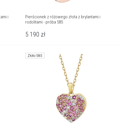
ami i
Pierścionek z różowego złota z brylantami i
rodolitami - próba 585
5 190
zł
Złoto 585