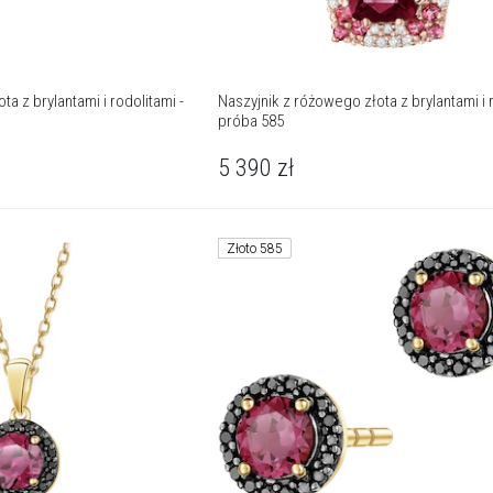
a z brylantami i rodolitami -
Naszyjnik z różowego złota z brylantami i 
próba 585
5 390
zł
Złoto 585