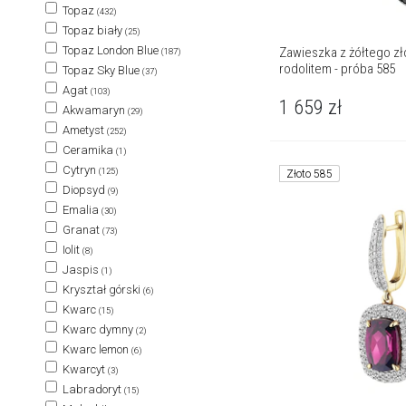
Topaz
(432)
Topaz biały
(25)
Topaz London Blue
Zawieszka z żółtego zło
(187)
rodolitem - próba 585
Topaz Sky Blue
(37)
Agat
(103)
1 659
zł
Akwamaryn
(29)
Ametyst
(252)
Ceramika
(1)
Cytryn
(125)
Złoto 585
Diopsyd
(9)
Emalia
(30)
Granat
(73)
Iolit
(8)
Jaspis
(1)
Kryształ górski
(6)
Kwarc
(15)
Kwarc dymny
(2)
Kwarc lemon
(6)
Kwarcyt
(3)
Labradoryt
(15)