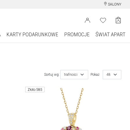
SALONY
A
KARTY PODARUNKOWE
PROMOCJE
ŚWIAT APART
Sortuj wg:
trafności
Pokaż
48
Złoto 585