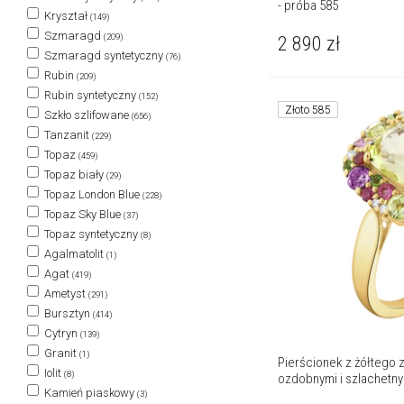
- próba 585
Kryształ
(149)
Szmaragd
(209)
2 890
zł
Szmaragd syntetyczny
(76)
Rubin
(209)
Rubin syntetyczny
(152)
Złoto 585
Szkło szlifowane
(656)
Tanzanit
(229)
Topaz
(459)
Topaz biały
(29)
Topaz London Blue
(228)
Topaz Sky Blue
(37)
Topaz syntetyczny
(8)
Agalmatolit
(1)
Agat
(419)
Ametyst
(291)
Bursztyn
(414)
Cytryn
(139)
Granit
(1)
Pierścionek z żółtego z
Iolit
(8)
ozdobnymi i szlachetny
Kamień piaskowy
(3)