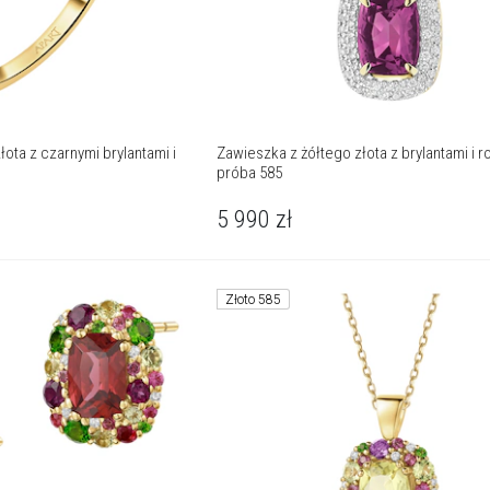
łota z czarnymi brylantami i
Zawieszka z żółtego złota z brylantami i r
próba 585
5 990
zł
Złoto 585