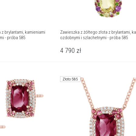
a z brylantami, kamieniami
Zawieszka z żółtego złota z brylantami, k
mi - próba 585
ozdobnymi i szlachetnymi - próba 585
4 790
zł
Złoto 585