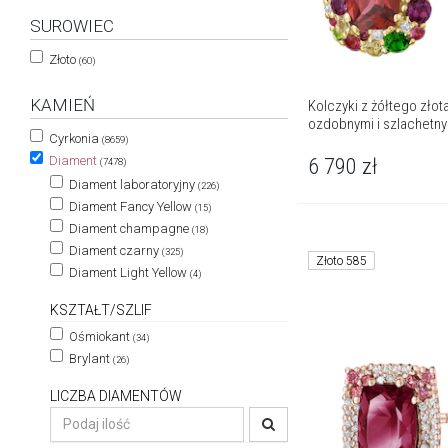
SUROWIEC
Złoto
(60)
KAMIEŃ
Kolczyki z żółtego złot
ozdobnymi i szlachetny
Cyrkonia
(8659)
Diament
6 790
zł
(7478)
Diament laboratoryjny
(226)
Diament Fancy Yellow
(15)
Diament champagne
(18)
Diament czarny
(325)
Złoto 585
Diament Light Yellow
(4)
KSZTAŁT/SZLIF
Ośmiokant
(34)
Brylant
(26)
LICZBA DIAMENTÓW