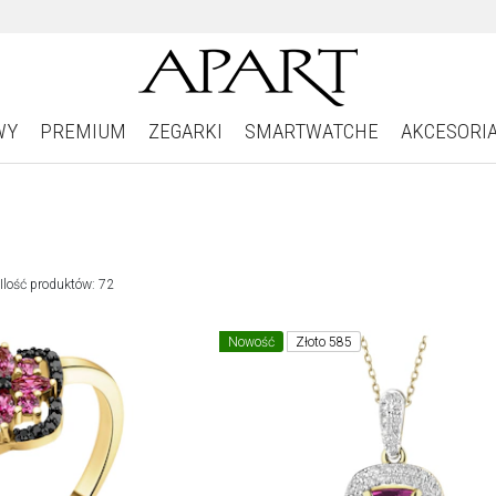
WY
PREMIUM
ZEGARKI
SMARTWATCHE
AKCESORI
Ilość produktów: 72
Nowość
Złoto 585