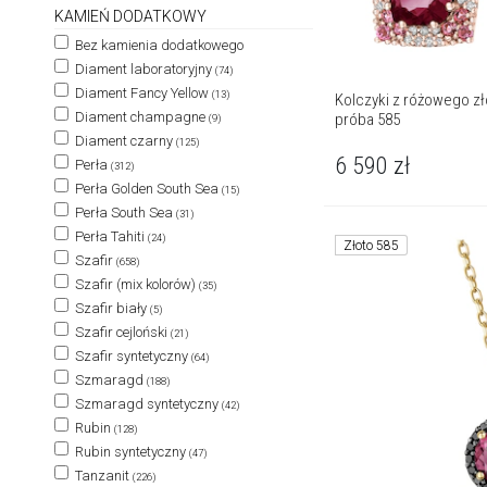
KAMIEŃ DODATKOWY
Bez kamienia dodatkowego
Diament laboratoryjny
(74)
Diament Fancy Yellow
(13)
Kolczyki z różowego złot
Diament champagne
próba 585
(9)
Diament czarny
(125)
6 590
zł
Perła
(312)
Perła Golden South Sea
(15)
Perła South Sea
(31)
Perła Tahiti
(24)
Złoto 585
Szafir
(658)
Szafir (mix kolorów)
(35)
Szafir biały
(5)
Szafir cejloński
(21)
Szafir syntetyczny
(64)
Szmaragd
(188)
Szmaragd syntetyczny
(42)
Rubin
(128)
Rubin syntetyczny
(47)
Tanzanit
(226)