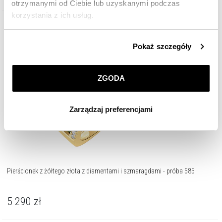
otrzymanymi od Ciebie lub uzyskanymi podczas
korzystania z ich usług.
Złoto 585
Szczegółowe informacje o zasadach wykorzystania
Pokaż szczegóły
przez nas plików cookie znajdziesz w
Polityce
prywatności
.
ZGODA
Klikając
ZGODA
wyrażasz zgodę na zainstalowanie
wszystkich rodzajów plików cookie, z których
Zarządzaj preferencjami
korzystamy. Możesz również wybrać jaki rodzaj plików
cookie zainstalujemy na Twoim urządzeniu, klikając
Zarządzaj preferencjami
. W każdej chwili możesz
dokonać zmiany wybranych przez Ciebie plików cookie.
Pierścionek z żółtego złota z diamentami i szmaragdami - próba 585
5 290
zł