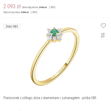
2 093
zł
Cena regularna:
2 990
zł
(-30%)
Najniższa cena:
2 990
zł
(-30%)
Złoto 585
Pierścionek z żółtego złota z diamentami i szmaragdem - próba 585