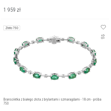
1 959
zł
Złoto 750
Bransoletka z białego złota z brylantami i szmaragdami - 18 cm - próba
750