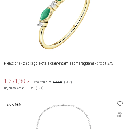
Pierścionek z żółtego złota z diamentami i szmaragdami - próba 375
1 371,30
zł
Cena regularna:
1 959
zł
(-30%)
Najniższa cena:
1 959
zł
(-30%)
Złoto 585