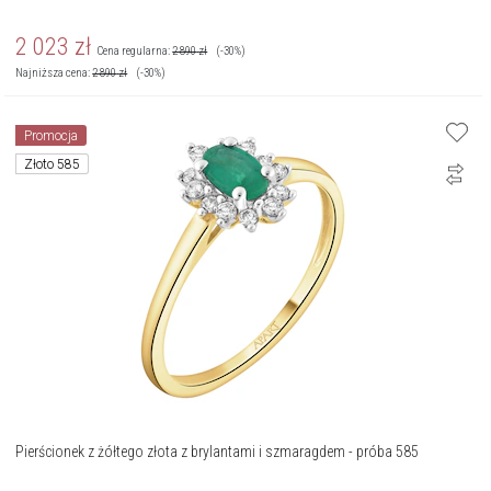
2 023
zł
Cena regularna:
2 890
zł
(-30%)
Najniższa cena:
2 890
zł
(-30%)
Promocja
Złoto 585
Pierścionek z żółtego złota z brylantami i szmaragdem - próba 585