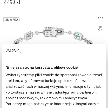
2 490
zł
Złoto 750
Niniejsza strona korzysta z plików cookie
Wykorzystujemy pliki cookie do spersonalizowania treści
i reklam, aby oferować funkcje społecznościowe i
analizować ruch w naszej witrynie. Informacje o tym, jak
Bransoletka z białego złota z brylantami i szmaragdami - 19 cm - próba
korzystasz z naszej witryny, udostępniamy partnerom
750
społecznościowym, reklamowym i analitycznym.
48 590
zł
Partnerzy mogą połączyć te informacje z innymi danymi