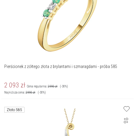
Pierścionek z żółtego złota z brylantami i szmaragdami - próba 585
2 093
zł
Cena regularna:
2 990
zł
(-30%)
Najniższa cena:
2 990
zł
(-30%)
Złoto 585