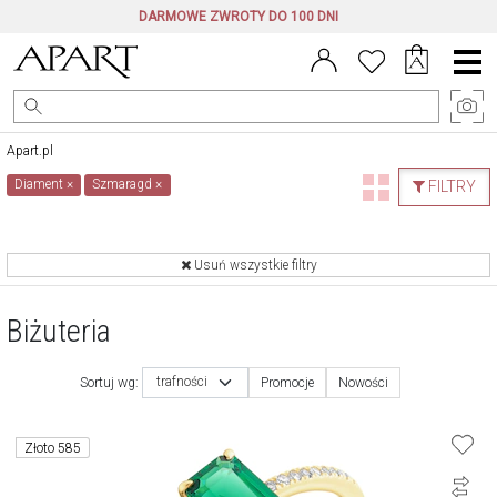
DARMOWE ZWROTY DO 100 DNI
Menu
główne
Apart.pl
Diament
×
Szmaragd
×
FILTRY
Usuń wszystkie filtry
Biżuteria
trafności
Sortuj wg:
Promocje
Nowości
Złoto 585