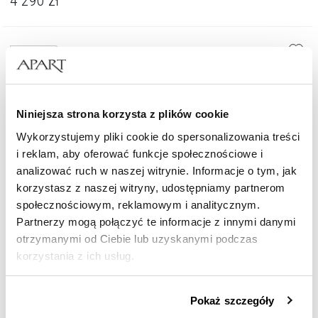
4 290
zł
Złoto 585
Niniejsza strona korzysta z plików cookie
Wykorzystujemy pliki cookie do spersonalizowania treści
i reklam, aby oferować funkcje społecznościowe i
analizować ruch w naszej witrynie. Informacje o tym, jak
korzystasz z naszej witryny, udostępniamy partnerom
społecznościowym, reklamowym i analitycznym.
Partnerzy mogą połączyć te informacje z innymi danymi
otrzymanymi od Ciebie lub uzyskanymi podczas
korzystania z ich usług.
Kolczyki z żółtego złota z diamentami i topazami białymi - próba 585
Szczegółowe informacje o zasadach wykorzystania
4 790
zł
Pokaż szczegóły
przez nas plików cookie znajdziesz w
Polityce