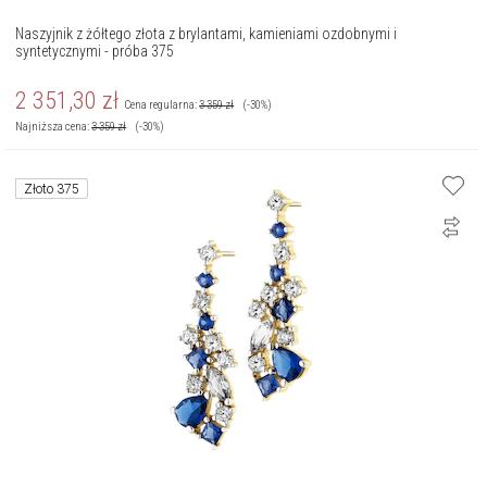
Naszyjnik z żółtego złota z brylantami, kamieniami ozdobnymi i
syntetycznymi - próba 375
2 351,30
zł
Cena regularna:
3 359
zł
(-30%)
Najniższa cena:
3 359
zł
(-30%)
Złoto 375