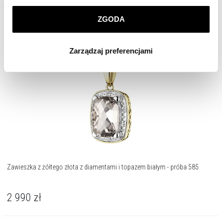
prywatności
.
ZGODA
Złoto 585
Klikając
ZGODA
wyrażasz zgodę na zainstalowanie
wszystkich rodzajów plików cookie, z których
Zarządzaj preferencjami
korzystamy. Możesz również wybrać jaki rodzaj plików
cookie zainstalujemy na Twoim urządzeniu, klikając
Zarządzaj preferencjami
. W każdej chwili możesz
dokonać zmiany wybranych przez Ciebie plików cookie.
Zawieszka z żółtego złota z diamentami i topazem białym - próba 585
2 990
zł