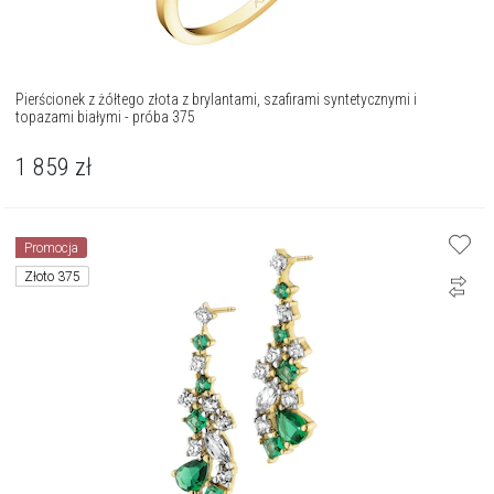
Pierścionek z żółtego złota z brylantami, szafirami syntetycznymi i
topazami białymi - próba 375
1 859
zł
Promocja
Złoto 375