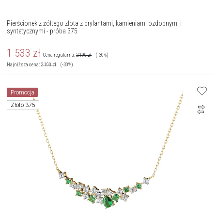
Pierścionek z żółtego złota z brylantami, kamieniami ozdobnymi i
syntetycznymi - próba 375
1 533
zł
Cena regularna:
2 190
zł
(-30%)
Najniższa cena:
2 190
zł
(-30%)
Promocja
Złoto 375