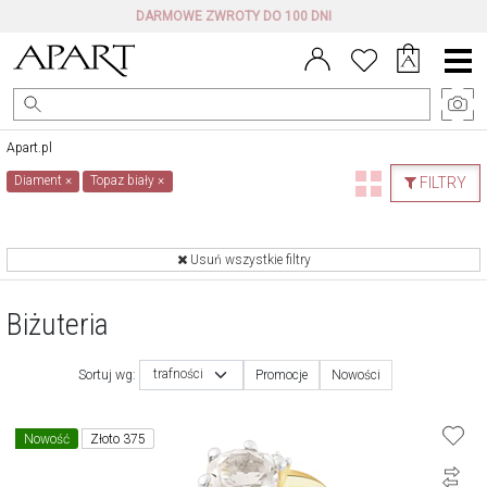
KONTAKT
Menu
główne
Apart.pl
Diament
×
Topaz biały
×
FILTRY
Usuń wszystkie filtry
Biżuteria
trafności
Sortuj wg:
Promocje
Nowości
Nowość
Złoto 375