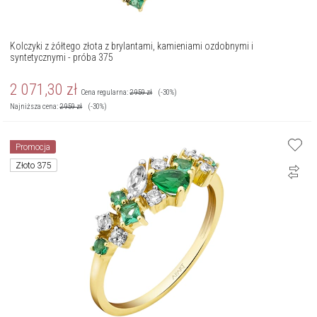
Kolczyki z żółtego złota z brylantami, kamieniami ozdobnymi i
syntetycznymi - próba 375
2 071,30
zł
Cena regularna:
2 959
zł
(-30%)
Najniższa cena:
2 959
zł
(-30%)
Promocja
Złoto 375