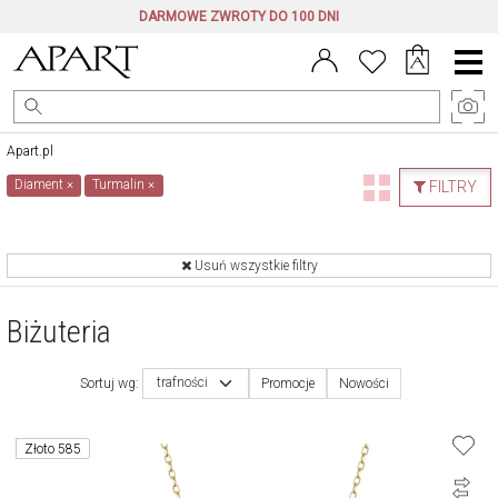
DARMOWE ZWROTY DO 100 DNI
Menu
główne
Apart.pl
Diament
×
Turmalin
×
FILTRY
Usuń wszystkie filtry
Biżuteria
trafności
Sortuj wg:
Promocje
Nowości
Złoto 585