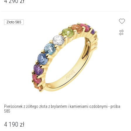
4 290
zł
Złoto 585
Pierścionek z żółtego złota z brylantem i kamieniami ozdobnymi - próba
585
4 190
zł