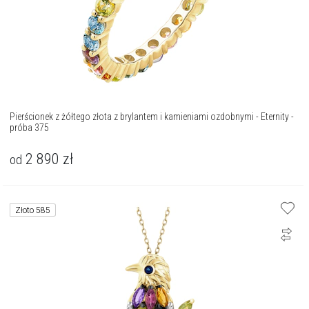
Pierścionek z żółtego złota z brylantem i kamieniami ozdobnymi - Eternity -
próba 375
2 890
zł
od
Złoto 585