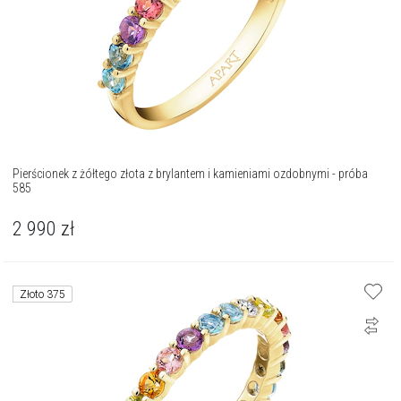
Pierścionek z żółtego złota z brylantem i kamieniami ozdobnymi - próba
585
2 990
zł
Złoto 375