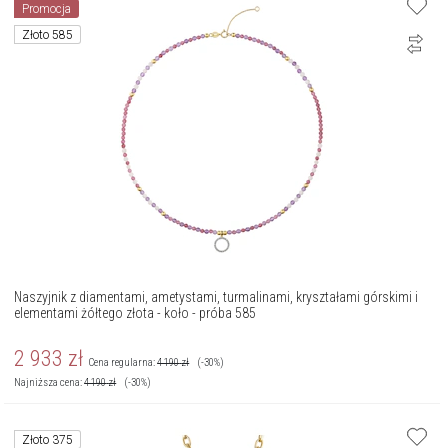
Promocja
Złoto 585
Naszyjnik z diamentami, ametystami, turmalinami, kryształami górskimi i
elementami żółtego złota - koło - próba 585
2 933
zł
Cena regularna:
4 190
zł
(-30%)
Najniższa cena:
4 190
zł
(-30%)
Złoto 375