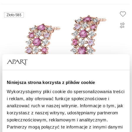
Złoto 585
Niniejsza strona korzysta z plików cookie
Wykorzystujemy pliki cookie do spersonalizowania treści
i reklam, aby oferować funkcje społecznościowe i
Kolczyki z różowego złota z diamentami i kamieniami ozdobnymi - próba
585
analizować ruch w naszej witrynie. Informacje o tym, jak
korzystasz z naszej witryny, udostępniamy partnerom
5 990
zł
społecznościowym, reklamowym i analitycznym.
Partnerzy mogą połączyć te informacje z innymi danymi