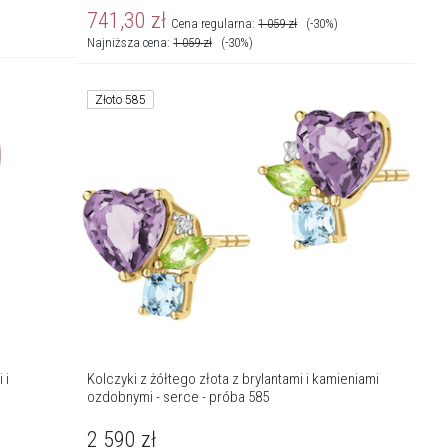
741,30
zł
Cena regularna:
1 059
zł
(-30%)
Najniższa cena:
1 059
zł
(-30%)
Złoto 585
 i
Kolczyki z żółtego złota z brylantami i kamieniami
ozdobnymi - serce - próba 585
2 590
zł