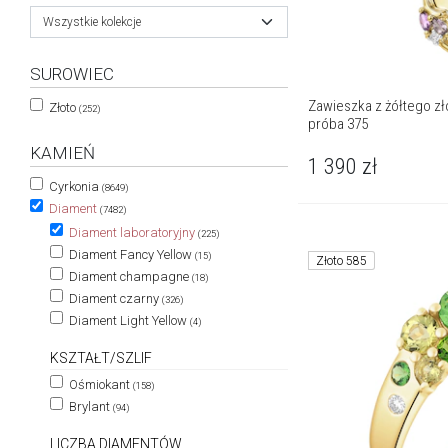
Wszystkie kolekcje
SUROWIEC
Zawieszka z żółtego zło
Złoto
(252)
próba 375
KAMIEŃ
1 390
zł
Cyrkonia
(8649)
Diament
(7482)
Diament laboratoryjny
(225)
Diament Fancy Yellow
(15)
Złoto 585
Diament champagne
(18)
Diament czarny
(326)
Diament Light Yellow
(4)
KSZTAŁT/SZLIF
Ośmiokant
(158)
Brylant
(94)
LICZBA DIAMENTÓW