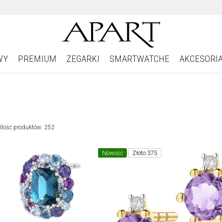
WY
PREMIUM
ZEGARKI
SMARTWATCHE
AKCESORI
Ilość produktów: 252
Nowość
Złoto 375