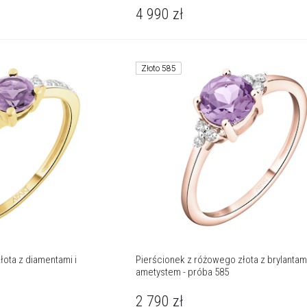
4 990
zł
Złoto 585
łota z diamentami i
Pierścionek z różowego złota z brylantami
ametystem - próba 585
2 790
zł