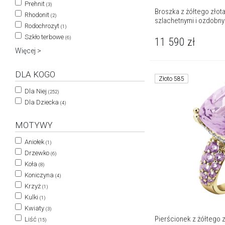
Prehnit
(3)
Broszka z żółtego złota
Rhodonit
(2)
szlachetnymi i ozdobnym
Rodochrozyt
(1)
Szkło terbowe
(6)
11 590
zł
Więcej >
DLA KOGO
Złoto 585
Dla Niej
(252)
Dla Dziecka
(4)
MOTYWY
Aniołek
(1)
Drzewko
(6)
Koła
(8)
Koniczyna
(4)
Krzyż
(1)
Kulki
(1)
Kwiaty
(3)
Pierścionek z żółtego z
Liść
(15)