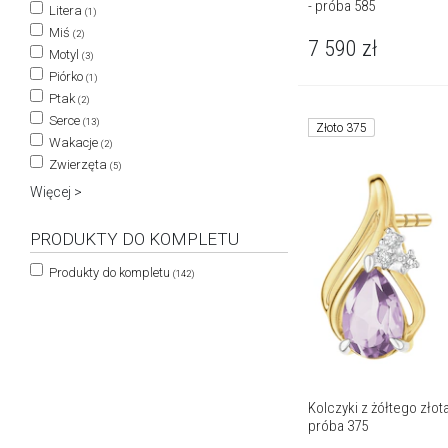
- próba 585
Litera
(1)
Miś
(2)
7 590
zł
Motyl
(3)
Piórko
(1)
Ptak
(2)
Serce
(13)
Złoto 375
Wakacje
(2)
Zwierzęta
(5)
Więcej >
PRODUKTY DO KOMPLETU
Produkty do kompletu
(142)
Kolczyki z żółtego złot
próba 375