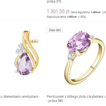
próba 375
1 301,30
zł
Cena regularna:
1 859
zł
(-
Najniższa cena:
1 859
zł
(-30%)
Złoto 585
a z diamentami i ametystami -
Pierścionek z żółtego złota z brylantami 
- próba 585