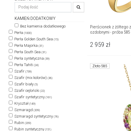
KAMIEŃ DODATKOWY
Bez kamienia dodatkowego
Pierścionek z żółtego z
ozdobnymi - próba 585
Perła
(1000)
Perła Golden South Sea
(15)
2 959
zł
Perła Majorka
(31)
Perła South Sea
(31)
Perła syntetyczna
(39)
Perła Tahiti
(24)
Złoto 585
Szafir
(739)
Szafir (mix kolorów)
(36)
Szafir biały
(5)
Szafir cejloński
(22)
Szafir syntetyczny
(161)
Kryształ
(149)
Szmaragd
(209)
Szmaragd syntetyczny
(76)
Rubin
(209)
Rubin syntetyczny
(151)