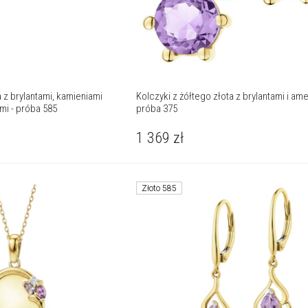
a z brylantami, kamieniami
Kolczyki z żółtego złota z brylantami i ame
mi - próba 585
próba 375
1 369
zł
Złoto 585