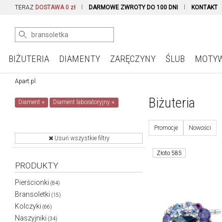
TERAZ
DOSTAWA 0 zł
DARMOWE ZWROTY DO 100 DNI
KONTAKT
BIŻUTERIA
DIAMENTY
ZARĘCZYNY
ŚLUB
MOTY
Apart.pl
Biżuteria
Diament
×
Diament laboratoryjny
×
Promocje
Nowości
Usuń wszystkie filtry
Złoto 585
PRODUKTY
Pierścionki
(84)
Bransoletki
(15)
Kolczyki
(66)
Naszyjniki
(34)