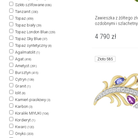
Szkło szlifowane
(656)
Tanzanit
(230)
Zawieszka z żółtego zło
Topaz
(459)
ozdobnymi i szlachetny
Topaz biały
(29)
Topaz London Blue
(229)
4 790
zł
Topaz Sky Blue
(37)
Topaz syntetyczny
(8)
Agalmatolit
(1)
Agat
Złoto 585
(418)
Ametyst
(291)
Bursztyn
(415)
Cytryn
(139)
Granit
(1)
Iolit
(8)
Kamień piaskowy
(3)
Karbon
(3)
Koraliki MIYUKI
(104)
Kordieryt
(1)
Kwarc
(120)
Onyks
(203)