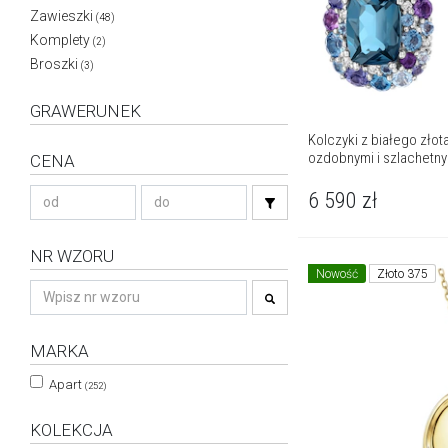
Zawieszki
(48)
Komplety
(2)
Broszki
(3)
GRAWERUNEK
Kolczyki z białego złot
ozdobnymi i szlachetny
CENA
6 590
zł
NR WZORU
Nowość
Złoto 375
MARKA
Apart
(252)
KOLEKCJA