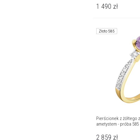
1 490
zł
Złoto 585
Pierścionek z żółtego z
ametystem - próba 585
2 859
zł