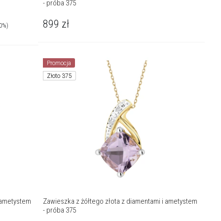
- próba 375
899
zł
30%)
Promocja
Złoto 375
i ametystem
Zawieszka z żółtego złota z diamentami i ametystem
- próba 375