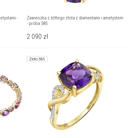
etystami -
Zawieszka z żółtego złota z diamentami i ametystem
- próba 585
2 090
zł
Złoto 585