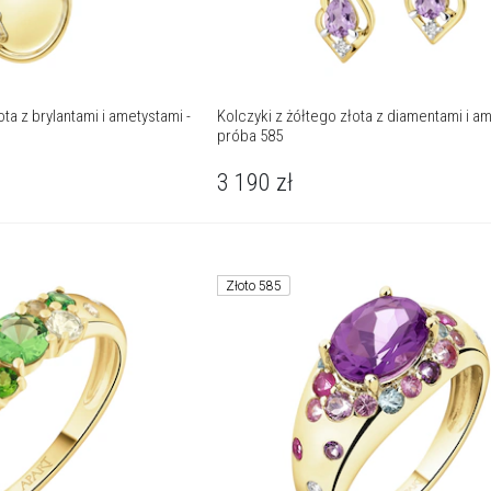
ta z brylantami i ametystami -
Kolczyki z żółtego złota z diamentami i am
próba 585
3 190
zł
Złoto 585