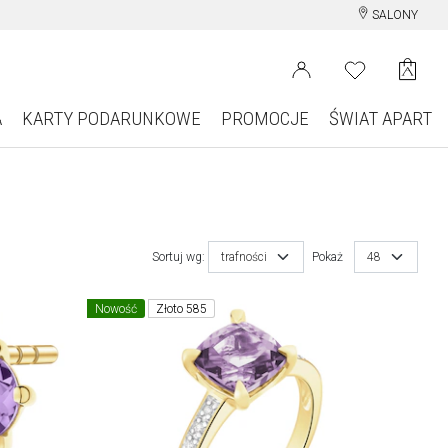
SALONY
A
KARTY PODARUNKOWE
PROMOCJE
ŚWIAT APART
Sortuj wg:
trafności
Pokaż
48
Nowość
Złoto 585