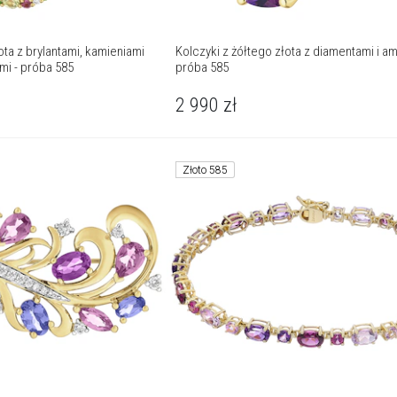
ta z brylantami, kamieniami
Kolczyki z żółtego złota z diamentami i am
mi - próba 585
próba 585
2 990
zł
Złoto 585