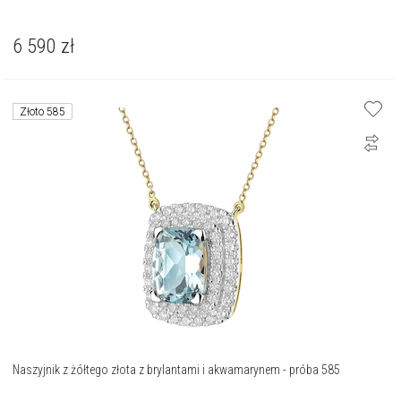
6 590
zł
Złoto 585
Naszyjnik z żółtego złota z brylantami i akwamarynem - próba 585