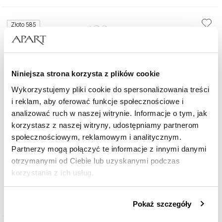
Złoto 585
Niniejsza strona korzysta z plików cookie
Wykorzystujemy pliki cookie do spersonalizowania treści
i reklam, aby oferować funkcje społecznościowe i
analizować ruch w naszej witrynie. Informacje o tym, jak
korzystasz z naszej witryny, udostępniamy partnerom
społecznościowym, reklamowym i analitycznym.
Partnerzy mogą połączyć te informacje z innymi danymi
otrzymanymi od Ciebie lub uzyskanymi podczas
Pierścionek z żółtego i białego złota z brylantami i akwamarynem - próba
korzystania z ich usług.
585
7 990
zł
Szczegółowe informacje o zasadach wykorzystania
Pokaż szczegóły
przez nas plików cookie znajdziesz w
Polityce
prywatności
.