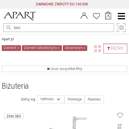
DARMOWE ZWROTY DO 100 DNI
Menu
główne
Apart.pl
Diament
×
Diament laboratoryjny
×
Akwamaryn
×
FILTRY
Usuń wszystkie filtry
Biżuteria
trafności
Sortuj wg:
Promocje
Nowości
Złoto 585