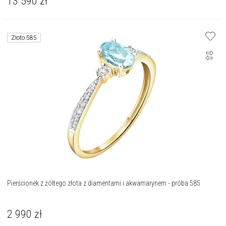
13 590
zł
Złoto 585
Pierścionek z żółtego złota z diamentami i akwamarynem - próba 585
2 990
zł