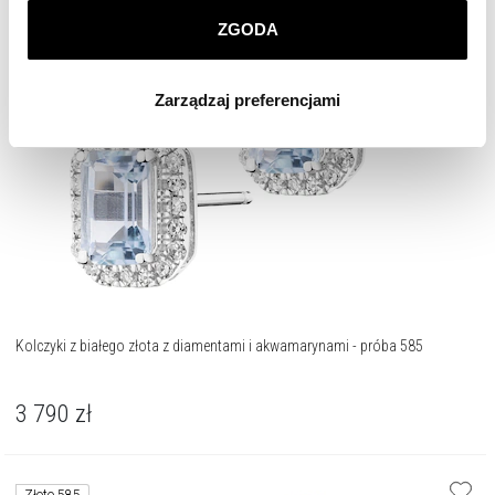
Złoto 585
ZGODA
Klikając
ZGODA
wyrażasz zgodę na zainstalowanie
wszystkich rodzajów plików cookie, z których
Zarządzaj preferencjami
korzystamy. Możesz również wybrać jaki rodzaj plików
cookie zainstalujemy na Twoim urządzeniu, klikając
Zarządzaj preferencjami
. W każdej chwili możesz
dokonać zmiany wybranych przez Ciebie plików cookie.
Kolczyki z białego złota z diamentami i akwamarynami - próba 585
3 790
zł