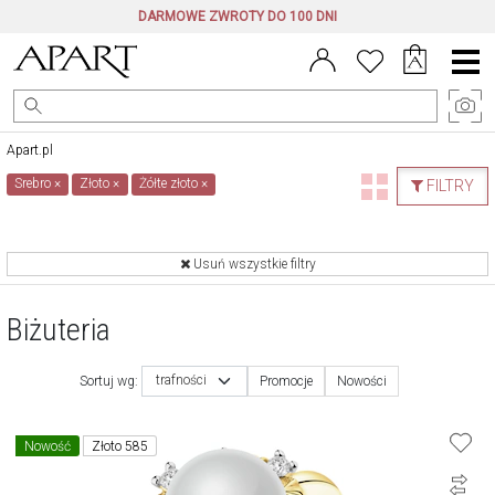
DARMOWE ZWROTY DO 100 DNI
Menu
główne
Apart.pl
Srebro
×
Złoto
×
Żółte złoto
×
FILTRY
Usuń wszystkie filtry
Biżuteria
trafności
Sortuj wg:
Promocje
Nowości
Nowość
Złoto 585