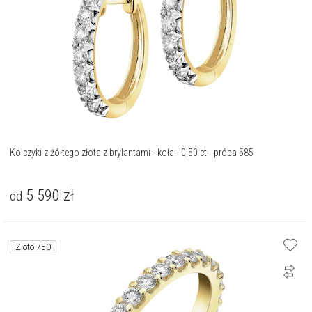
Kolczyki z żółtego złota z brylantami - koła - 0,50 ct - próba 585
5 590
zł
od
Złoto 750