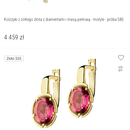
Kolczyki z żółtego złota z diamentami i masą perłową - motyle - próba 585
4 459
zł
Złoto 333