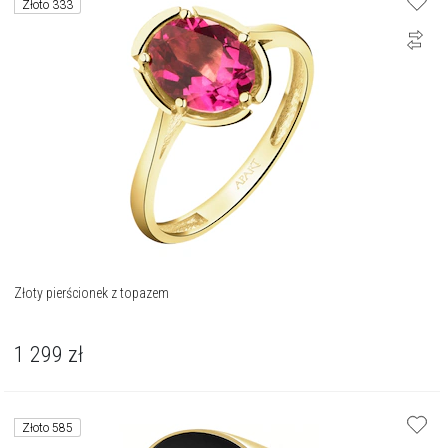
Złoto 333
Złoty pierścionek z topazem
1 299
zł
Złoto 585