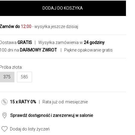
DODAJ DO KOSZYKA
Zamów do
12:00
- wysyłka jeszcze dzisiaj
Dostawa
GRATIS
| Wysyłka zamówienia w
24 godziny
100 dni na
DARMOWY ZWROT
| Piękne opakowanie gratis
Próba złota:
375
585
15 x RATY 0%
| Rata już od:
miesięcznie
Sprawdź dostępność i zarezerwuj w salonie
Dodaj do listy życzeń