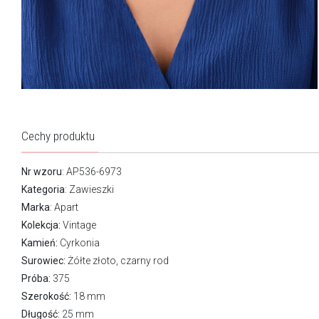
Cechy produktu
Nr wzoru
: AP536-6973
Kategoria
:
Zawieszki
Marka
:
Apart
Kolekcja:
Vintage
Kamień:
Cyrkonia
Surowiec:
Żółte złoto, czarny rod
Próba:
375
Szerokość:
18 mm
Długość:
25 mm