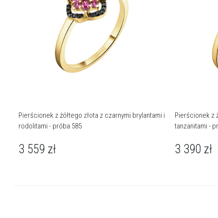
Pierścionek z żółtego złota z czarnymi brylantami i
Pierścionek z ż
rodolitami - próba 585
tanzanitami - 
3 559
zł
3 390
zł