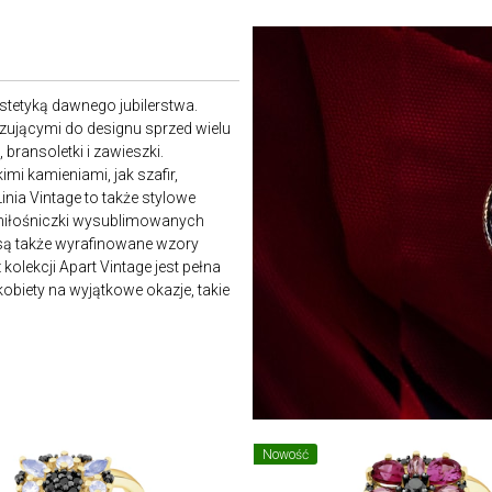
estetyką dawnego jubilerstwa.
ązującymi do designu sprzed wielu
 bransoletki i zawieszki.
i kamieniami, jak szafir,
inia Vintage to także stylowe
h miłośniczki wysublimowanych
 są także wyrafinowane wzory
olekcji Apart Vintage jest pełna
kobiety na wyjątkowe okazje, takie
Nowość