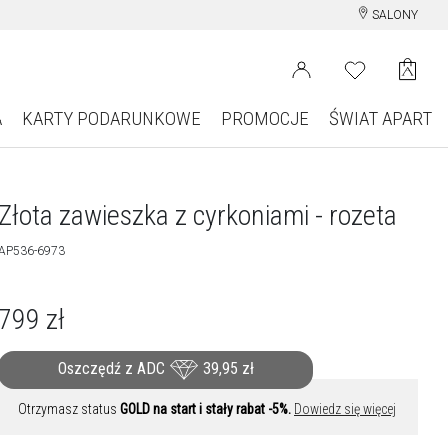
SALONY
A
KARTY PODARUNKOWE
PROMOCJE
ŚWIAT APART
Złota zawieszka z cyrkoniami - rozeta
AP536-6973
799
zł
Oszczędź z ADC
39,95
zł
Otrzymasz status
GOLD na start i stały rabat -5%.
Dowiedz się więcej