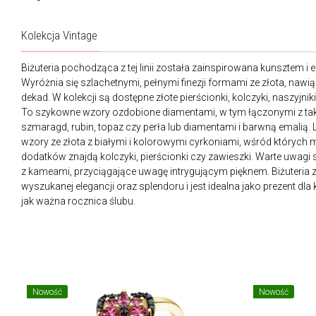
Kolekcja Vintage
Biżuteria pochodząca z tej linii została zainspirowana kunsztem i 
Wyróżnia się szlachetnymi, pełnymi finezji formami ze złota, nawi
dekad. W kolekcji są dostępne złote pierścionki, kolczyki, naszyjniki,
To szykowne wzory ozdobione diamentami, w tym łączonymi z takim
szmaragd, rubin, topaz czy perła lub diamentami i barwną emalią. L
wzory ze złota z białymi i kolorowymi cyrkoniami, wśród któryc
dodatków znajdą kolczyki, pierścionki czy zawieszki. Warte uwagi
z kameami, przyciągające uwagę intrygującym pięknem. Biżuteria z k
wyszukanej elegancji oraz splendoru i jest idealna jako prezent dla 
jak ważna rocznica ślubu.
Nowość
Nowość