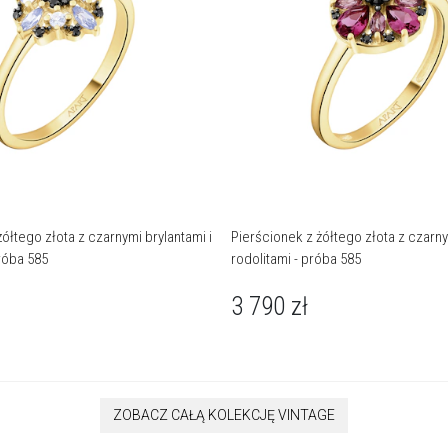
ółtego złota z czarnymi brylantami i
Pierścionek z żółtego złota z czarny
próba 585
rodolitami - próba 585
3 790
zł
ZOBACZ CAŁĄ KOLEKCJĘ VINTAGE