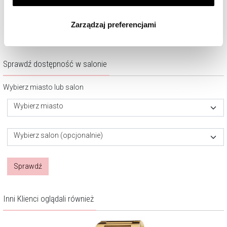
Klikając
ZGODA
wyrażasz zgodę na zainstalowanie
1 310
zł
1 220
zł
wszystkich rodzajów plików cookie, z których
Zarządzaj preferencjami
korzystamy. Możesz również wybrać jaki rodzaj plików
cookie zainstalujemy na Twoim urządzeniu, klikając
Zarządzaj preferencjami
. W każdej chwili możesz
dokonać zmiany wybranych przez Ciebie plików cookie.
Sprawdź dostępność w salonie
Wybierz miasto lub salon
Wybierz miasto
Wybierz salon (opcjonalnie)
Sprawdź
Inni Klienci oglądali również