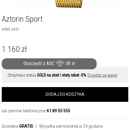
Aztorin Sport
A065.G431
1 160
zł
Oszczędź z ADC
58
zł
Otrzymasz status
GOLD na start i stały rabat -5%.
Dowiedz się więcej
DODAJ DO KOSZYKA
lub zamów telefonicznie
61 89 55 555
Dostawa
GRATIS
| Wysyłka zamówienia w 24 godziny