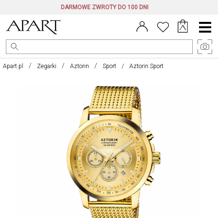
DARMOWE ZWROTY DO 100 DNI
Menu
główne
Apart.pl
Zegarki
Aztorin
Sport
Aztorin Sport