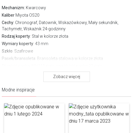
Mechanizm:
Kwarcowy
Kaliber
Miyota OS20
Cechy:
Chronograf, Datownik, Wskazówkowy, Mały sekundnik,
Tachymetr, Wskaźnik 24-godzinny
Rodzaj koperty
: Stal w kolorze złota
Wymiary koperty
: 43 mm
Szkło
: Szafirowe
Pasek/bransoleta
: Bransoleta stalowa w kolorze złota
Długość paska
: 80/115 mm, szerokość paska 22 mm
Zapięcie
Zwykłe
Zobacz więcej
Wodoszczelność:
100 m
Gwarancja producenta:
2 lata
Modne inspiracje
Pobierz instrukcję
O marce Aztorin
Aztorin to marka, która swoją filozofią i wzornictwem doskonale
wpisuje się w etos współczesnego mężczyzny. Ma charakter, jest