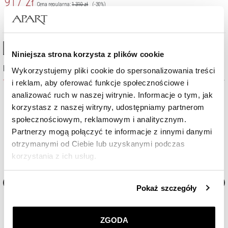
917
zł
Cena regularna:
1 310
zł
(-30%)
Najniższa cena:
1 310
zł
(-30%)
High-contrast mode
Niniejsza strona korzysta z plików cookie
Najczęściej wybierane
Wykorzystujemy pliki cookie do spersonalizowania treści
i reklam, aby oferować funkcje społecznościowe i
analizować ruch w naszej witrynie. Informacje o tym, jak
Nowość
korzystasz z naszej witryny, udostępniamy partnerom
społecznościowym, reklamowym i analitycznym.
Partnerzy mogą połączyć te informacje z innymi danymi
otrzymanymi od Ciebie lub uzyskanymi podczas
korzystania z ich usług.
Szczegółowe informacje o zasadach wykorzystania
Pokaż szczegóły
przez nas plików cookie znajdziesz w
Polityce
Zegarek męski Aztorin Sport
Zegarek męski Aztorin Spor
prywatności
.
ZGODA