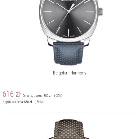
Bergstern Harmony
616
zł
Cena regularna:
880
zł
(-30%)
Najniższa cena:
880
zł
(-30%)