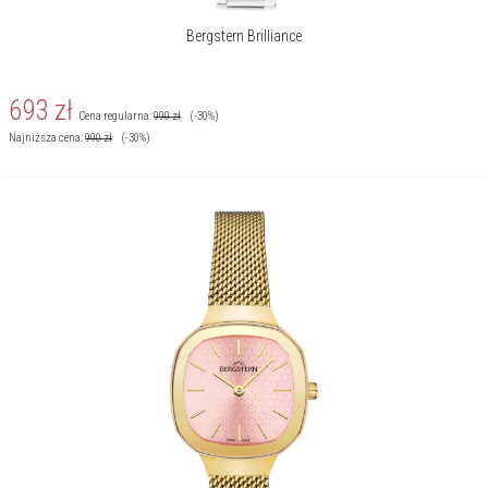
Bergstern Brilliance
693
zł
Cena regularna:
990
zł
(-30%)
Najniższa cena:
990
zł
(-30%)