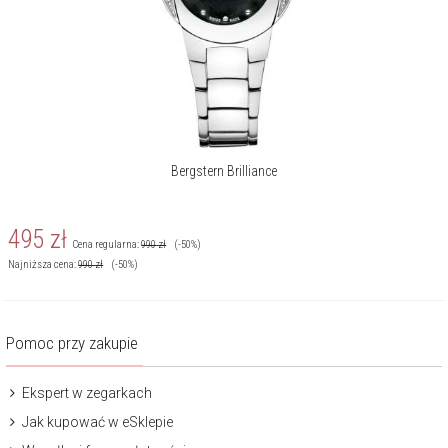
Bergstern Brilliance
495
zł
Cena regularna:
990
zł
(-50%)
Najniższa cena:
990
zł
(-50%)
Pomoc przy zakupie
Ekspert w zegarkach
Jak kupować w eSklepie