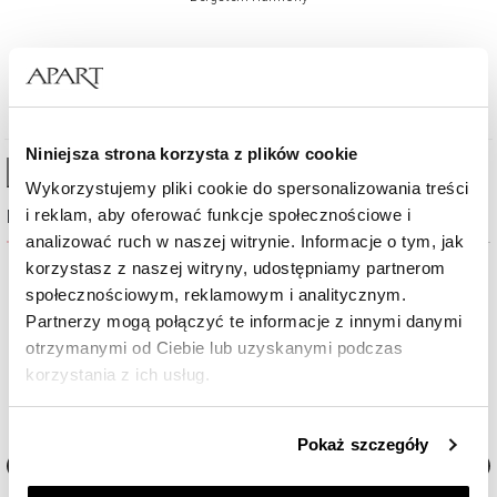
763
zł
Cena regularna:
1 090
zł
(-30%)
Najniższa cena:
1 090
zł
(-30%)
Niniejsza strona korzysta z plików cookie
High-contrast mode
Wykorzystujemy pliki cookie do spersonalizowania treści
i reklam, aby oferować funkcje społecznościowe i
Najczęściej wybierane
analizować ruch w naszej witrynie. Informacje o tym, jak
korzystasz z naszej witryny, udostępniamy partnerom
społecznościowym, reklamowym i analitycznym.
Partnerzy mogą połączyć te informacje z innymi danymi
otrzymanymi od Ciebie lub uzyskanymi podczas
korzystania z ich usług.
Szczegółowe informacje o zasadach wykorzystania
Pokaż szczegóły
przez nas plików cookie znajdziesz w
Polityce
prywatności
.