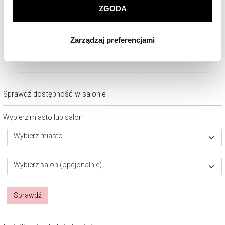
sh
Zegarek damski Bergstern Harmony
Zegarek damski Bergstern Br
ZGODA
Klikając
ZGODA
wyrażasz zgodę na zainstalowanie
wszystkich rodzajów plików cookie, z których
1 290
zł
1 240
zł
Zarządzaj preferencjami
korzystamy. Możesz również wybrać jaki rodzaj plików
cookie zainstalujemy na Twoim urządzeniu, klikając
Zarządzaj preferencjami
. W każdej chwili możesz
dokonać zmiany wybranych przez Ciebie plików cookie.
Sprawdź dostępność w salonie
Wybierz miasto lub salon
Wybierz miasto
Wybierz salon (opcjonalnie)
Sprawdź