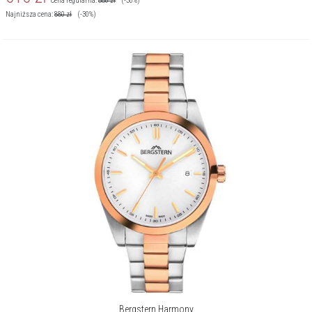
Cena regularna:
880
zł
(-30%)
Najniższa cena:
880
zł
(-30%)
Bergstern Harmony