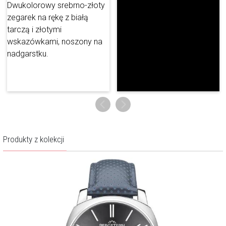
krajobrazu, jego czystość, wzniosłość i majestatyczność. Miejsce, w
którym góry zdają się dotykać nieboskłonu, sięgać gwiazd. Druga to
siła ludzkiego charakteru i wszystkich cech sprawiających, że jest
zdolny rozwijać się, doskonalić, niezłomnie dążyć do sukcesów,
realizować śmiałe marzenia.
Więcej o marce
Produkty z kolekcji