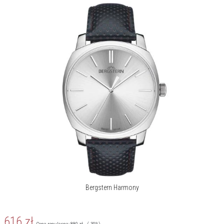
Bergstern Harmony
616
zł