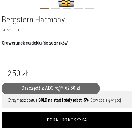
Bergstern Harmony
B074L330
Grawerunek na deklu
(do 20 znaków)
1 250
zł
Oszczędź z ADC
62,50
zł
Otrzymasz status
GOLD na start i stały rabat -5%.
Dowiedz się więcej
DODAJ DO KOSZYKA