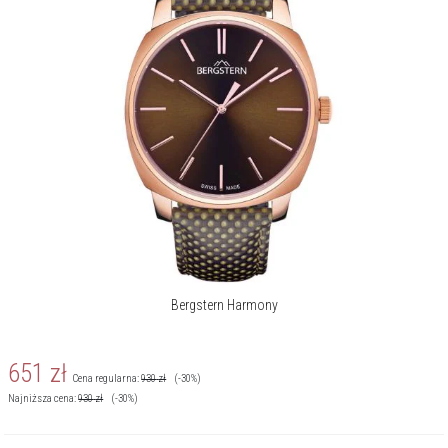
Bergstern Harmony
651
zł
Cena regularna:
930
zł
(-30%)
Najniższa cena:
930
zł
(-30%)