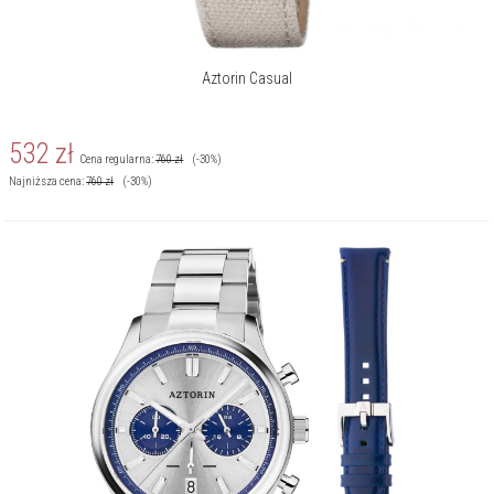
Aztorin Casual
532
zł
Cena regularna:
760
zł
(-30%)
Najniższa cena:
760
zł
(-30%)