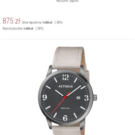
Aztorin Sport
875
zł
Cena regularna:
1 250
zł
(-30%)
Najniższa cena:
1 250
zł
(-30%)