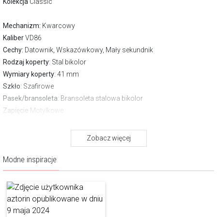
Kolekcja
Classic
Mechanizm:
Kwarcowy
Kaliber
VD86
Cechy:
Datownik, Wskazówkowy, Mały sekundnik
Rodzaj koperty
: Stal bikolor
Wymiary koperty
: 41 mm
Szkło
: Szafirowe
Pasek/bransoleta
: Bransoleta stalowa bikolor
Zapięcie
Motylkowe
Wodoszczelność:
100 m
Gwarancja producenta:
2 lata
Zobacz więcej
Pobierz instrukcję
Modne inspiracje
Wymiary paska: 100/100 mm, szerokość paska 24 mm
O marce Aztorin
Aztorin to marka, która swoją filozofią i wzornictwem doskonale