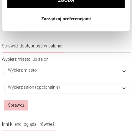
ZGODA
Klikając
ZGODA
wyrażasz zgodę na zainstalowanie
1 190
zł
1 170
zł
wszystkich rodzajów plików cookie, z których
Zarządzaj preferencjami
korzystamy. Możesz również wybrać jaki rodzaj plików
cookie zainstalujemy na Twoim urządzeniu, klikając
Zarządzaj preferencjami
. W każdej chwili możesz
dokonać zmiany wybranych przez Ciebie plików cookie.
Sprawdź dostępność w salonie
Wybierz miasto lub salon
Wybierz miasto
Wybierz salon (opcjonalnie)
Sprawdź
Inni Klienci oglądali również