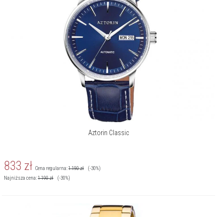
Aztorin Classic
833
zł
Cena regularna:
1 190
zł
(-30%)
Najniższa cena:
1 190
zł
(-30%)