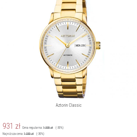
Aztorin Classic
931
zł
Cena regularna:
1 330
zł
(-30%)
Najniższa cena:
1 330
zł
(-30%)