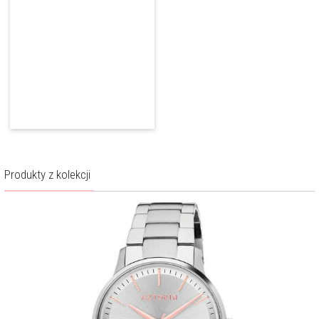
wpisuje się w etos współczesnego mężczyzny. Ma charakter, jest
wyrazista, dynamiczna, a przy tym niepozbawiona szyku, naturalnej
klasy. Jej istotnym atutem jest jakość.
Więcej o marce
Produkty z kolekcji