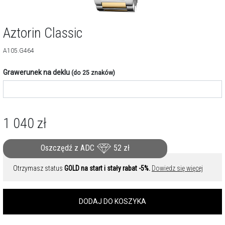
Aztorin Classic
A105.G464
Grawerunek na deklu
(do 25 znaków)
1 040
zł
Oszczędź z ADC
52
zł
Otrzymasz status
GOLD na start i stały rabat -5%.
Dowiedz się więcej
DODAJ DO KOSZYKA