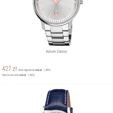
Aztorin Classic
427
zł
Cena regularna:
610
zł
(-30%)
Najniższa cena:
610
zł
(-30%)