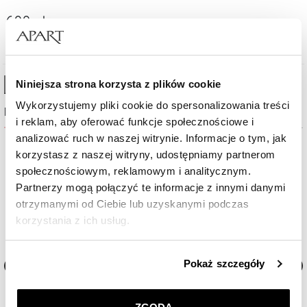
690
zł
Niniejsza strona korzysta z plików cookie
High-contrast mode
Wykorzystujemy pliki cookie do spersonalizowania treści
Najczęściej wybierane
i reklam, aby oferować funkcje społecznościowe i
analizować ruch w naszej witrynie. Informacje o tym, jak
Nowość
korzystasz z naszej witryny, udostępniamy partnerom
społecznościowym, reklamowym i analitycznym.
Partnerzy mogą połączyć te informacje z innymi danymi
otrzymanymi od Ciebie lub uzyskanymi podczas
korzystania z ich usług.
Szczegółowe informacje o zasadach wykorzystania
Pokaż szczegóły
przez nas plików cookie znajdziesz w
Polityce
prywatności
.
Zegarek męski Aztorin Sport
Zegarek męski Aztorin Spor