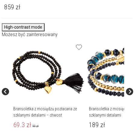
859
zł
High-contrast mode
Możesz być zainteresowany
Bransoletka z mosiądzu pozłacana ze
Bransoletka z mosiądzu po
szklanymi detalami – chwost
szklanymi detalami
69.3
zł
189
zł
99
zł