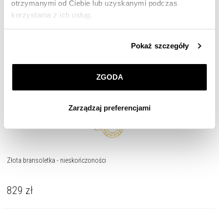
otrzymanymi od Ciebie lub uzyskanymi podczas
korzystania z ich usług.
Złoto 375
Szczegółowe informacje o zasadach wykorzystania
Pokaż szczegóły
przez nas plików cookie znajdziesz w
Polityce
prywatności
.
ZGODA
Klikając
ZGODA
wyrażasz zgodę na zainstalowanie
wszystkich rodzajów plików cookie, z których
Zarządzaj preferencjami
korzystamy. Możesz również wybrać jaki rodzaj plików
cookie zainstalujemy na Twoim urządzeniu, klikając
Zarządzaj preferencjami
. W każdej chwili możesz
dokonać zmiany wybranych przez Ciebie plików cookie.
Złota bransoletka - nieskończoności
829
zł