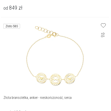
849
zł
od
Złoto 585
Złota bransoletka, ankier - nieskończoność, serca