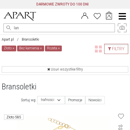
DARMOWE ZWROTY DO 100 DNI
Menu
główne
Apart.pl
Bransoletki
Złoto
×
Bez kamienia
×
Rozeta
×
FILTRY
Usuń wszystkie filtry
Bransoletki
trafności
Sortuj wg:
Promocje
Nowości
Złoto 585