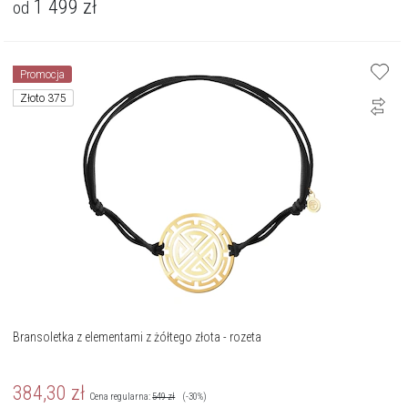
1 499
zł
od
Promocja
Złoto 375
Bransoletka z elementami z żółtego złota - rozeta
384,30
zł
Cena regularna:
549
zł
(-30%)