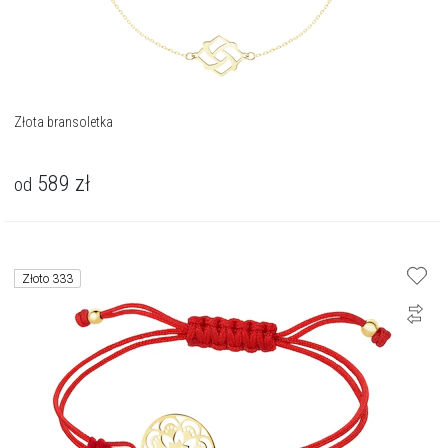
Złota bransoletka
589
zł
od
Złoto 333