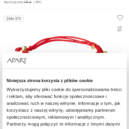
Najniższa cena:
549
zł
(-30%)
Złoto 375
Niniejsza strona korzysta z plików cookie
Wykorzystujemy pliki cookie do spersonalizowania treści
i reklam, aby oferować funkcje społecznościowe i
Bransoletka z elementami z żółtego złota - rozeta, motyle
analizować ruch w naszej witrynie. Informacje o tym, jak
korzystasz z naszej witryny, udostępniamy partnerom
społecznościowym, reklamowym i analitycznym.
449
zł
Partnerzy mogą połączyć te informacje z innymi danymi