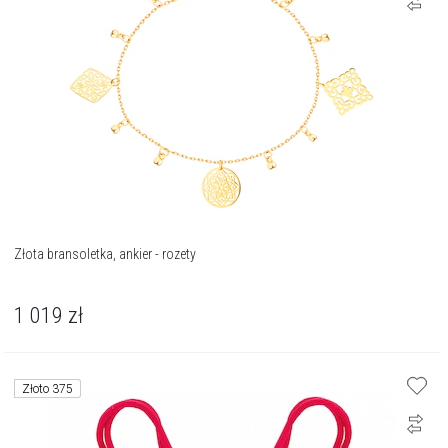
Złota bransoletka, ankier - rozety
1 019
zł
Złoto 375