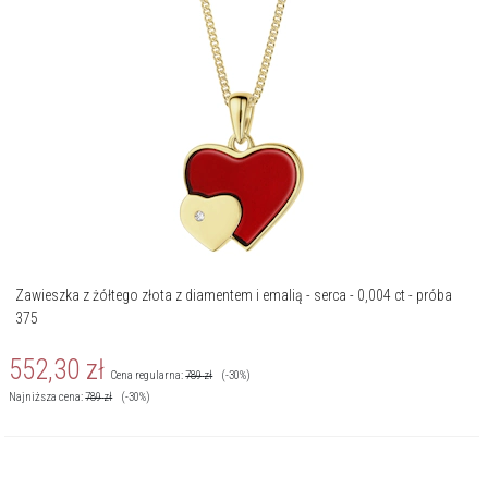
Zawieszka z żółtego złota z diamentem i emalią - serca - 0,004 ct - próba
375
552,30
zł
Cena regularna:
789
zł
(-30%)
Najniższa cena:
789
zł
(-30%)