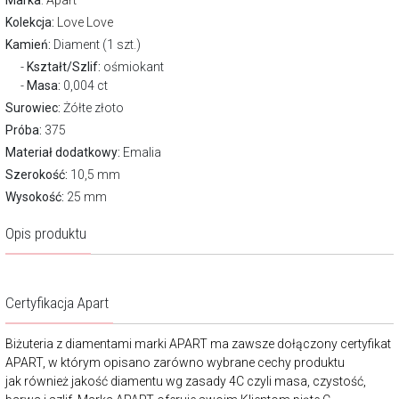
Marka
:
Apart
Kolekcja:
Love Love
Kamień:
Diament (1 szt.)
Kształt/Szlif:
ośmiokant
Masa:
0,004 ct
Surowiec:
Żółte złoto
Próba:
375
Materiał dodatkowy:
Emalia
Szerokość:
10,5 mm
Wysokość:
25 mm
Opis produktu
Certyfikacja Apart
Biżuteria z diamentami marki APART ma zawsze dołączony certyfikat
APART, w którym opisano zarówno wybrane cechy produktu
jak również jakość diamentu wg zasady 4C czyli masa, czystość,