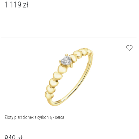
1 119
zł
Złoty pierścionek z cyrkonią - serca
849
zł