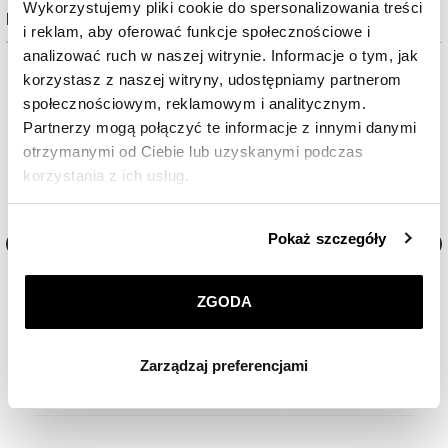
Wykorzystujemy pliki cookie do spersonalizowania treści
Najczęściej wybierane
i reklam, aby oferować funkcje społecznościowe i
analizować ruch w naszej witrynie. Informacje o tym, jak
korzystasz z naszej witryny, udostępniamy partnerom
społecznościowym, reklamowym i analitycznym.
Partnerzy mogą połączyć te informacje z innymi danymi
otrzymanymi od Ciebie lub uzyskanymi podczas
korzystania z ich usług.
Szczegółowe informacje o zasadach wykorzystania
Pokaż szczegóły
przez nas plików cookie znajdziesz w
Polityce
prywatności
.
e
Zawieszka charms z żółtego złota z
Zawieszka charms z żółtego
diamentami - serce - 0,006 ct - próba 585
diamentem - róża - 0,004 ct
ZGODA
Klikając
ZGODA
wyrażasz zgodę na zainstalowanie
1 059
zł
1 259
zł
wszystkich rodzajów plików cookie, z których
Zarządzaj preferencjami
korzystamy. Możesz również wybrać jaki rodzaj plików
cookie zainstalujemy na Twoim urządzeniu, klikając
Zarządzaj preferencjami
. W każdej chwili możesz
dokonać zmiany wybranych przez Ciebie plików cookie.