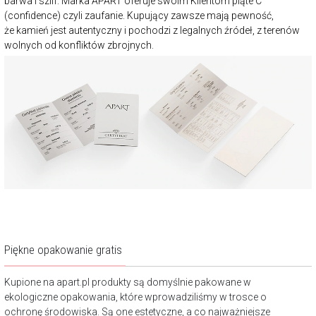
barwa i szlif. Marka APART oferuje swoim Klientom piąte C
(confidence) czyli zaufanie. Kupujący zawsze mają pewność,
że kamień jest autentyczny i pochodzi z legalnych źródeł, z terenów
wolnych od konfliktów zbrojnych.
Piękne opakowanie gratis
Kupione na apart.pl produkty są domyślnie pakowane w
ekologiczne opakowania, które wprowadziliśmy w trosce o
ochronę środowiska. Są one estetyczne, a co najważniejsze