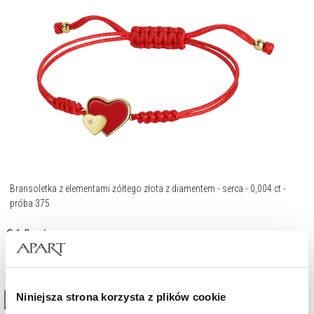
Bransoletka z elementami żółtego złota z diamentem - serca - 0,004 ct -
próba 375
919
zł
Niniejsza strona korzysta z plików cookie
High-contrast mode