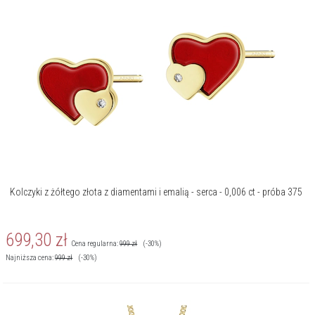
Kolczyki z żółtego złota z diamentami i emalią - serca - 0,006 ct - próba 375
699,30
zł
Cena regularna:
999
zł
(-30%)
Najniższa cena:
999
zł
(-30%)