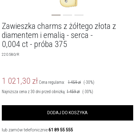
Zawieszka charms z żółtego złota z
diamentem i emalią - serca -
0,004 ct - próba 375
220.580/R
1 021,30
zł
Cena regularna:
1 459
zł
(-30%)
Najniższa cena z 30 dni przed obniżką:
1 459
zł
(-30%)
DODAJ DO KOSZYKA
lub zamów telefonicznie
61 89 55 555