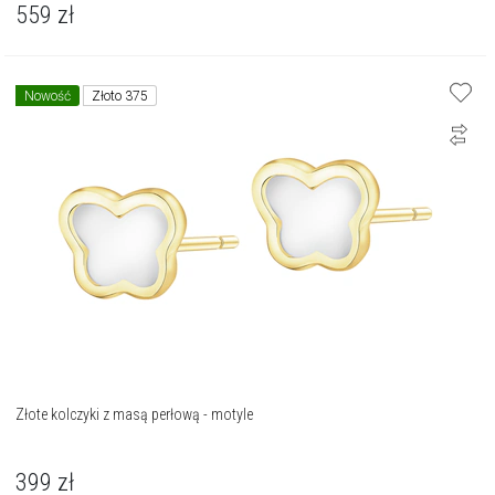
559
zł
Nowość
Złoto 375
Złote kolczyki z masą perłową - motyle
399
zł