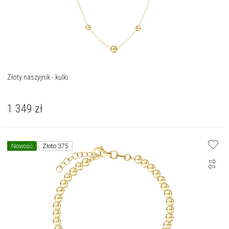
Złoty naszyjnik - kulki
1 349
zł
Nowość
Złoto 375