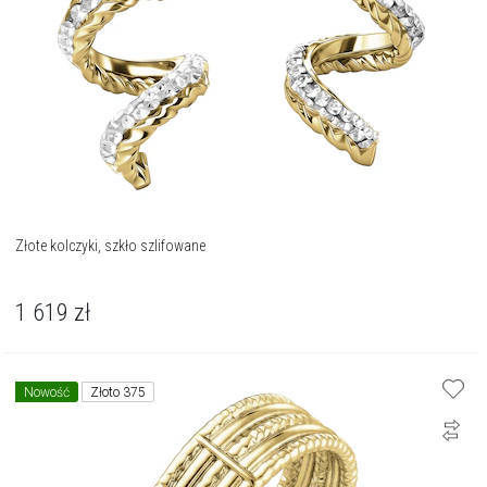
Złote kolczyki, szkło szlifowane
1 619
zł
Nowość
Złoto 375