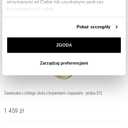
otrzymanymi od Ciebie lub uzyskanymi podczas
korzystania z ich usług.
Nowość
Złoto 375
Szczegółowe informacje o zasadach wykorzystania
Pokaż szczegóły
przez nas plików cookie znajdziesz w
Polityce
prywatności
.
ZGODA
Klikając
ZGODA
wyrażasz zgodę na zainstalowanie
wszystkich rodzajów plików cookie, z których
Zarządzaj preferencjami
korzystamy. Możesz również wybrać jaki rodzaj plików
cookie zainstalujemy na Twoim urządzeniu, klikając
Zarządzaj preferencjami
. W każdej chwili możesz
dokonać zmiany wybranych przez Ciebie plików cookie.
Zawieszka z żółtego złota z brylantami i topazami - próba 375
1 459
zł