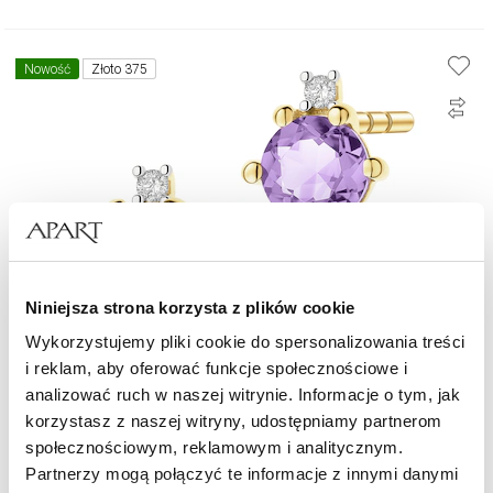
Nowość
Złoto 375
Niniejsza strona korzysta z plików cookie
Wykorzystujemy pliki cookie do spersonalizowania treści
i reklam, aby oferować funkcje społecznościowe i
Kolczyki z żółtego złota z brylantami i ametystami - próba 375
analizować ruch w naszej witrynie. Informacje o tym, jak
korzystasz z naszej witryny, udostępniamy partnerom
społecznościowym, reklamowym i analitycznym.
1 369
zł
Partnerzy mogą połączyć te informacje z innymi danymi