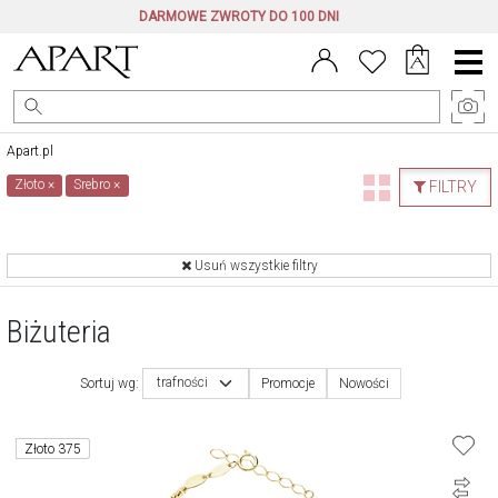
DARMOWE ZWROTY DO 100 DNI
Menu
główne
Apart.pl
Złoto
×
Srebro
×
FILTRY
Usuń wszystkie filtry
Biżuteria
trafności
Sortuj wg:
Promocje
Nowości
Złoto 375