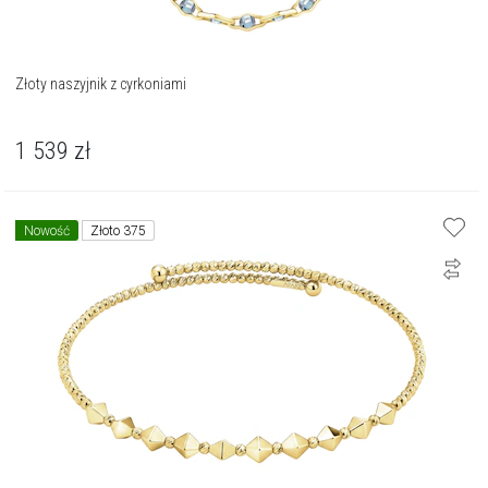
Złoty naszyjnik z cyrkoniami
1 539
zł
Nowość
Złoto 375