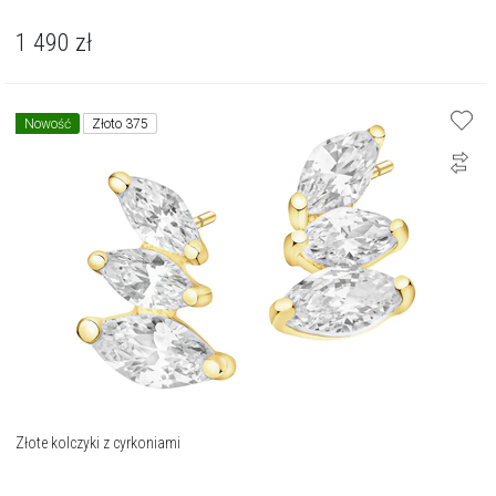
1 490
zł
Nowość
Złoto 375
Złote kolczyki z cyrkoniami