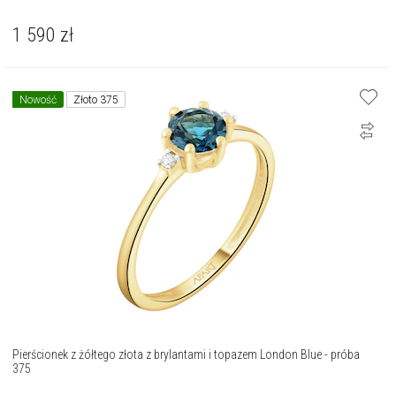
1 590
zł
Nowość
Złoto 375
Pierścionek z żółtego złota z brylantami i topazem London Blue - próba
375