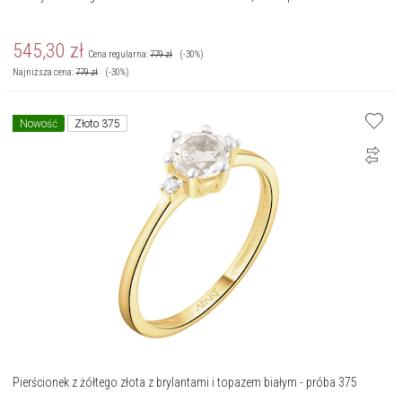
545,30
zł
Cena regularna:
779
zł
(-30%)
Najniższa cena:
779
zł
(-30%)
Nowość
Złoto 375
Pierścionek z żółtego złota z brylantami i topazem białym - próba 375