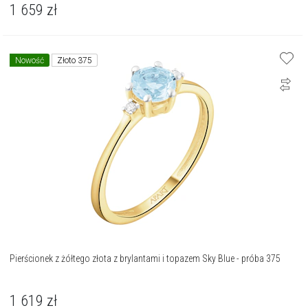
1 659
zł
Nowość
Złoto 375
Pierścionek z żółtego złota z brylantami i topazem Sky Blue - próba 375
1 619
zł