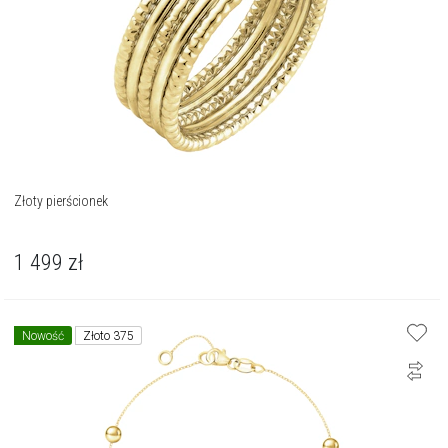
Złoty pierścionek
1 499
zł
Nowość
Złoto 375