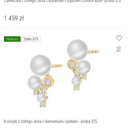
Zawieszka z żółtego złota z brylantem i topazem London Blue - próba 375
1 459
zł
Nowość
Złoto 375
Kolczyki z żółtego złota z diamentami i perłami - próba 375