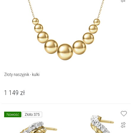
Złoty naszyjnik - kulki
1 149
zł
Nowość
Złoto 375