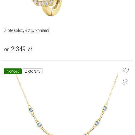
Złote kolczyki z cyrkoniami
2 349
zł
od
Nowość
Złoto 375