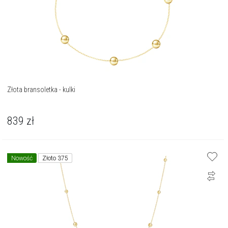
Złota bransoletka - kulki
839
zł
Nowość
Złoto 375