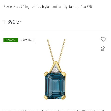
Zawieszka z żółtego złota z brylantami i ametystami - próba 375
1 390
zł
Nowość
Złoto 375