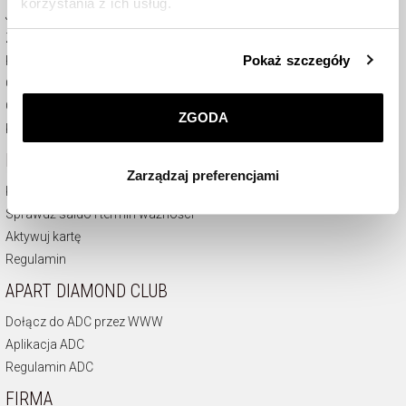
korzystania z ich usług.
Jak kupować
Zwrot
Szczegółowe informacje o zasadach wykorzystania
Pokaż szczegóły
Regulamin
przez nas plików cookie znajdziesz w
Polityce
Certyfikaty
prywatności
.
Odstąpienie od umowy
ZGODA
Kontakt
Klikając
ZGODA
wyrażasz zgodę na zainstalowanie
wszystkich rodzajów plików cookie, z których
KARTY PODARUNKOWE
Zarządzaj preferencjami
korzystamy. Możesz również wybrać jaki rodzaj plików
Kup kartę podarunkową
cookie zainstalujemy na Twoim urządzeniu, klikając
Sprawdź saldo i termin ważności
Zarządzaj preferencjami
. W każdej chwili możesz
Aktywuj kartę
dokonać zmiany wybranych przez Ciebie plików cookie.
Regulamin
APART DIAMOND CLUB
Dołącz do ADC przez WWW
Aplikacja ADC
Regulamin ADC
FIRMA