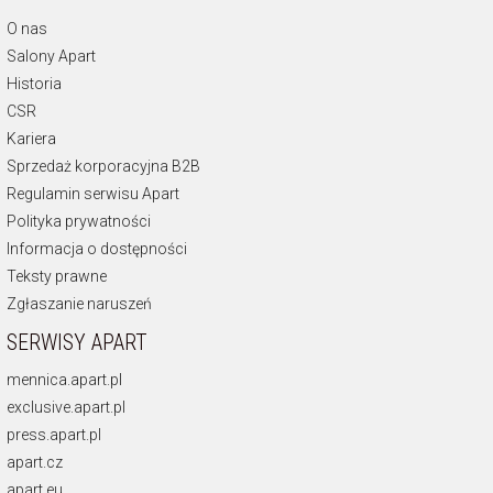
O nas
Salony Apart
Historia
CSR
Kariera
Sprzedaż korporacyjna B2B
Regulamin serwisu Apart
Polityka prywatności
Informacja o dostępności
Teksty prawne
Zgłaszanie naruszeń
SERWISY APART
mennica.apart.pl
exclusive.apart.pl
press.apart.pl
apart.cz
apart.eu