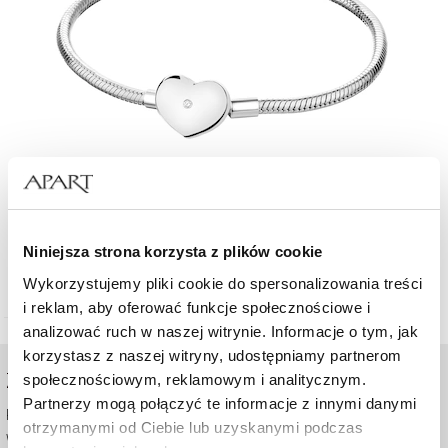
Bransoletka srebrna beads z cyrkonią - serce
Niniejsza strona korzysta z plików cookie
339
zł
Wykorzystujemy pliki cookie do spersonalizowania treści
i reklam, aby oferować funkcje społecznościowe i
analizować ruch w naszej witrynie. Informacje o tym, jak
korzystasz z naszej witryny, udostępniamy partnerom
ZAKUPY ONLINE
społecznościowym, reklamowym i analitycznym.
Partnerzy mogą połączyć te informacje z innymi danymi
Pomoc - częste pytania
otrzymanymi od Ciebie lub uzyskanymi podczas
Wysyłka i płatność