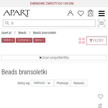
DARMOWE ZWROTY DO 100 DNI
Menu
główne
Apart.pl
Beads
Beads bransoletki
Srebro
×
Cyrkonia
×
Serce
×
FILTRY
Usuń wszystkie filtry
Beads bransoletki
trafności
Sortuj wg:
Promocje
Nowości