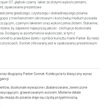
uer GT, głęboki czarny lakier ze złotymi wykończeniami,
nt, opakowanie prezentowe
dczenie gładszego, czystszego i dokładniejszego pisania.
długopis z mechanizmem obrotowym i końcówką medium posiada
zczącym, czarnym lakierem oraz wykończenia złotem. Starannie,
wdzane, by zapewnić najwyższą jakość - cechuje je doskonała
ania. Dostępny w asortymencie wykończeń, w tym z
net to prawdziwe dzieło i symbol kunsztu marki Parker. By nieść
licznościach, Sonnet oferowany jest w opakowaniu prezentowym
oraz długopisy Parker Sonnet. Kolekcja ta to klasyczny wyraz
gancji.
lementów, doskonale wyważone i zbalansowane, zwieńczone
zachwycającym, grawerowanym wzorem. Misterne detale
da okazja do pisania staje się czystą przyjemnością.