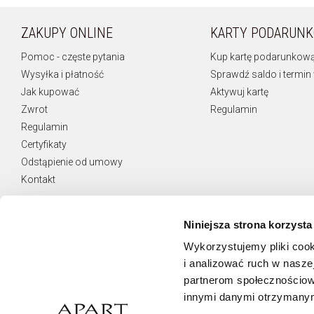
ZAKUPY ONLINE
KARTY PODARUN
Pomoc - częste pytania
Kup kartę podarunkow
Wysyłka i płatność
Sprawdź saldo i termin
Jak kupować
Aktywuj kartę
Zwrot
Regulamin
Regulamin
Certyfikaty
Odstąpienie od umowy
Kontakt
Niniejsza strona korzysta
Wykorzystujemy pliki cook
NEWSLETTER
i analizować ruch w naszej
Otrzymuj najnowsze oferty.
partnerom społecznościow
innymi danymi otrzymanymi
Zamawiam usługę Newsletter i wyrażam zgodę