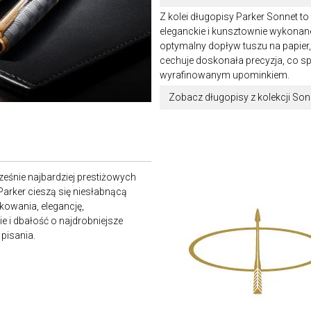
Z kolei długopisy Parker Sonnet t
eleganckie i kunsztownie wykon
optymalny dopływ tuszu na papier, 
cechuje doskonała precyzja, co s
wyrafinowanym upominkiem.
Zobacz długopisy z kolekcji Son
ześnie najbardziej prestiżowych
Parker cieszą się niesłabnącą
kowania, elegancję,
 i dbałość o najdrobniejsze
pisania.