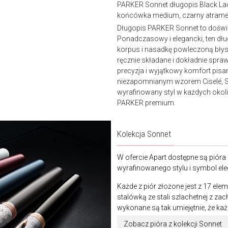
PARKER Sonnet długopis Black Lacq
końcówka medium, czarny atrame
Długopis PARKER Sonnet to doświa
Ponadczasowy i elegancki, ten 
korpus i nasadkę powleczoną błys
ręcznie składane i dokładnie spra
precyzja i wyjątkowy komfort pis
niezapomnianym wzorem Ciselé, Son
wyrafinowany styl w każdych oko
PARKER premium.
Kolekcja Sonnet
W ofercie Apart dostępne są pióra 
wyrafinowanego stylu i symbol ele
Każde z piór złożone jest z 17 e
stalówką ze stali szlachetnej z 
wykonane są tak umiejętnie, że każ
Zobacz pióra z kolekcji Sonnet