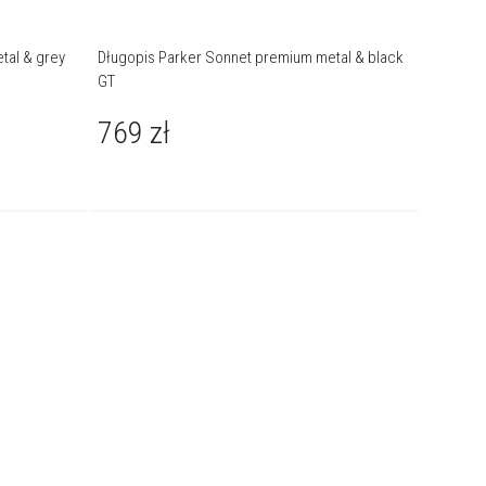
tal & grey
Długopis Parker Sonnet premium metal & black
Długopis
GT
1 25
769
zł