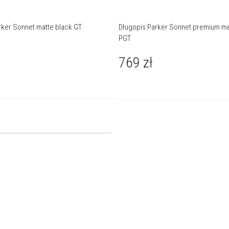
rker Sonnet matte black GT
Długopis Parker Sonnet premium me
PGT
769
zł