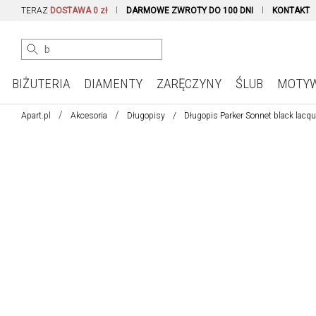
TERAZ
DOSTAWA 0 zł
DARMOWE ZWROTY DO 100 DNI
KONTAKT
BIŻUTERIA
DIAMENTY
ZARĘCZYNY
ŚLUB
MOTY
Apart.pl
Akcesoria
Długopisy
Długopis Parker Sonnet black lacq