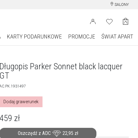
SALONY
A
KARTY PODARUNKOWE
PROMOCJE
ŚWIAT APART
Długopis Parker Sonnet black lacquer
GT
AC.PK.1931497
Dodaj grawerunek
459
zł
Oszczędź z ADC
22,95
zł