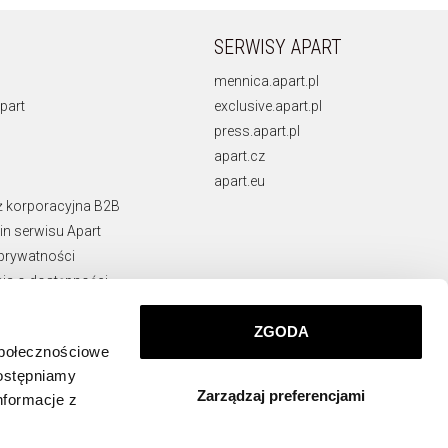
SERWISY APART
mennica.apart.pl
part
exclusive.apart.pl
press.apart.pl
apart.cz
apart.eu
ż korporacyjna B2B
n serwisu Apart
 prywatności
ja o dostępności
rawne
ie naruszeń
ZGODA
społecznościowe
KONTAKT
dostępniamy
Zarządzaj preferencjami
info@apart.pl
nformacje z