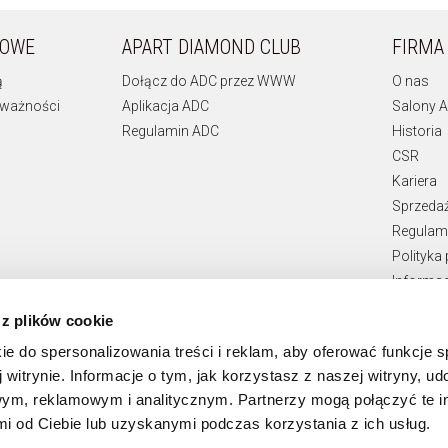
KOWE
APART DIAMOND CLUB
FIRMA
ą
Dołącz do ADC przez WWW
O nas
 ważności
Aplikacja ADC
Salony A
Regulamin ADC
Historia
CSR
Kariera
Sprzeda
Regulami
Polityka
Informac
Teksty p
 z plików cookie
Zgłaszan
ie do spersonalizowania treści i reklam, aby oferować funkcje 
 witrynie. Informacje o tym, jak korzystasz z naszej witryny, u
ym, reklamowym i analitycznym. Partnerzy mogą połączyć te i
 od Ciebie lub uzyskanymi podczas korzystania z ich usług.