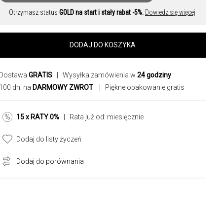
Otrzymasz status
GOLD na start i stały rabat -5%.
Dowiedz się więcej
DODAJ DO KOSZYKA
Dostawa
GRATIS
| Wysyłka zamówienia w
24 godziny
100 dni na
DARMOWY ZWROT
| Piękne opakowanie gratis
15 x RATY 0%
| Rata już od:
miesięcznie
Dodaj do listy życzeń
Dodaj do porównania