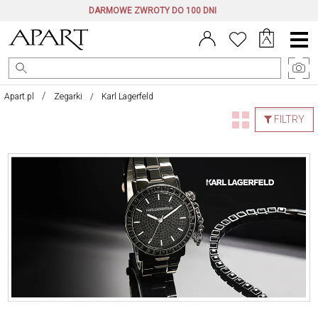
DARMOWE ZWROTY DO 100 DNI
Menu
główne
Apart.pl
Zegarki
Karl Lagerfeld
FILTRY