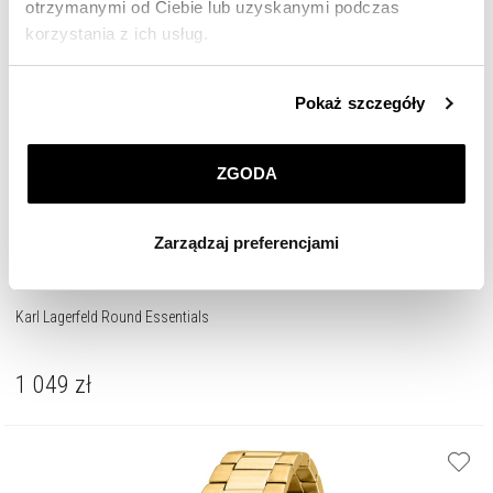
otrzymanymi od Ciebie lub uzyskanymi podczas
korzystania z ich usług.
Szczegółowe informacje o zasadach wykorzystania
Pokaż szczegóły
przez nas plików cookie znajdziesz w
Polityce
prywatności
.
ZGODA
Klikając
ZGODA
wyrażasz zgodę na zainstalowanie
wszystkich rodzajów plików cookie, z których
Zarządzaj preferencjami
korzystamy. Możesz również wybrać jaki rodzaj plików
cookie zainstalujemy na Twoim urządzeniu, klikając
Zarządzaj preferencjami
. W każdej chwili możesz
Karl Lagerfeld Round Essentials
dokonać zmiany wybranych przez Ciebie plików cookie.
1 049
zł