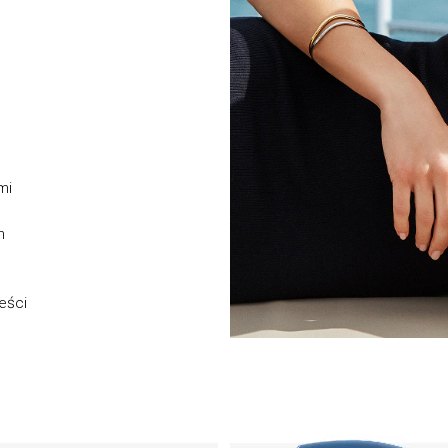
mi
h
u
eści