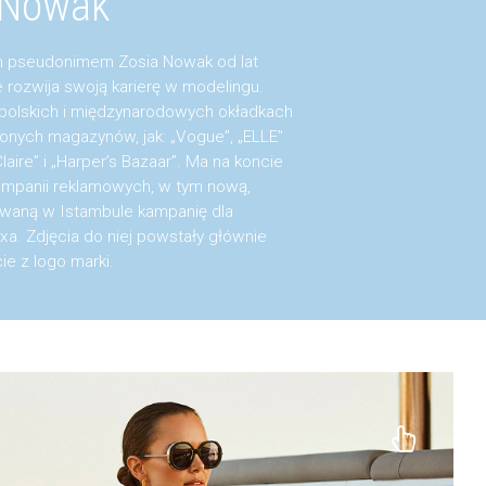
 Nowak
 pseudonimem Zosia Nowak od lat
e rozwija swoją karierę w modelingu.
 polskich i międzynarodowych okładkach
ionych magazynów, jak: „Vogue”, „ELLE”
laire” i „Harper’s Bazaar”. Ma na koncie
ampanii reklamowych, w tym nową,
owaną w Istambule kampanię dla
ixa. Zdjęcia do niej powstały głównie
ie z logo marki.