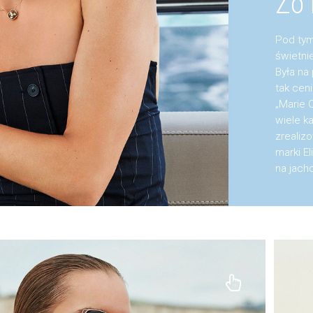
Zo
Pod tym
świetni
Była na
tak cen
„Marie C
wiele k
zrealiz
marki El
na jachc