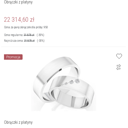
Obrączki z platyny
22 314,60
zł
Cena za parę obrączek dla próby: 950
Cena regularna:
31 878
zł
(-30%)
Najniższa cena:
31 878
zł
(-30%)
Promocja
Obrączki z platyny