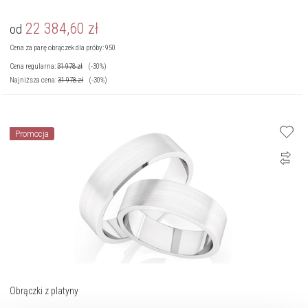
22 384,60
zł
od
Cena za parę obrączek dla próby: 950
Cena regularna:
31 978
zł
(-30%)
Najniższa cena:
31 978
zł
(-30%)
Promocja
Obrączki z platyny