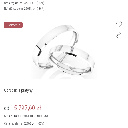
Cena regularna:
22 018
zł
(-30%)
Najniższa cena:
22 018
zł
(-30%)
Promocja
Obrączki z platyny
15 797,60
zł
od
Cena za parę obrączek dla próby: 950
Cena regularna:
22 568
zł
(-30%)