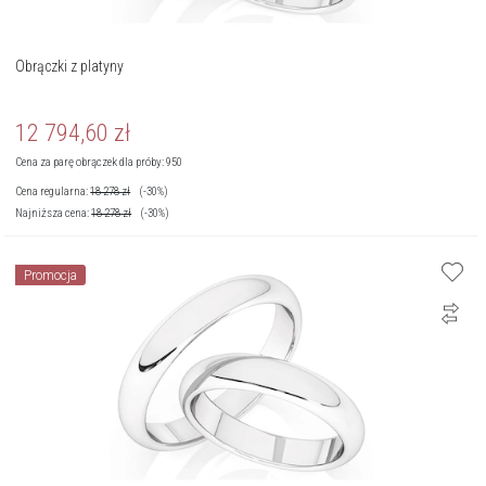
Obrączki z platyny
12 794,60
zł
Cena za parę obrączek dla próby: 950
Cena regularna:
18 278
zł
(-30%)
Najniższa cena:
18 278
zł
(-30%)
Promocja