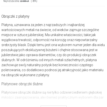
Najniższa cena:
22 568
zł
(-30%)
Obrączki z platyny
Platyna, uznawana za jeden z najrzadszych i najbardziej
wartościowych metali na świecie, od wieków zajmuje szczególne
miejsce w sztuce jubilerskiej. Ma unikalne właściwości, takie jak
wyjątkowa trwałość, odporność na korozję oraz niepowtarzalny
srebrzysty blask. Dzięki temu jest ona wyborem numer jeden dla wielu
poszukujących ekskluzywnej biżuterii i chętnie stosowana jest w
jubilerstwie jako oprawa diamentów, czy do produkcji obrączek
ślubnych. W odróżnieniu od innych metali szlachetnych, platyna
zachowuje swój naturalny połysk bez konieczności częstego
polerowania, co dodatkowo podnosi jej atrakcyjność jako materiału
na obrączki wykonane z platyny.
Platynowe obrączki ślubne
Platynowe obrączki ślubne są nie tylko odzwierciedleniem głębokiej
miłości i zaangażowania, ale również praktycznym wyborem dla par
ceniących rozmiar oraz trwałość i jakość. Platyna, dzięki swojej