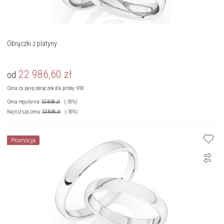
Obrączki z platyny
22 986,60
zł
od
Cena za parę obrączek dla próby: 950
Cena regularna:
32 838
zł
(-30%)
Najniższa cena:
32 838
zł
(-30%)
Promocja