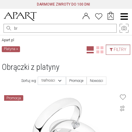
DARMOWE ZWROTY DO 100 DNI
Menu
główne
Apart.pl
Platyna
×
FILTRY
Obrączki z platyny
trafności
Sortuj wg:
Promocje
Nowości
Promocja