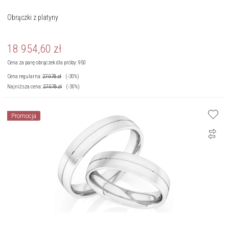
Obrączki z platyny
18 954,60
zł
Cena za parę obrączek dla próby: 950
Cena regularna:
27 078
zł
(-30%)
Najniższa cena:
27 078
zł
(-30%)
Promocja