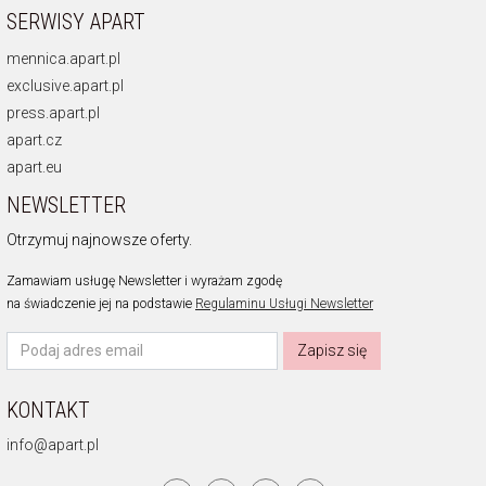
Trendy w obrączkach ślubnych
SERWISY APART
Jak wybrać obrączki ślubne
Jak i kiedy kupić obrączki
mennica.apart.pl
exclusive.apart.pl
press.apart.pl
apart.cz
apart.eu
NEWSLETTER
Otrzymuj najnowsze oferty.
Zamawiam usługę Newsletter i wyrażam zgodę
na świadczenie jej na podstawie
Regulaminu Usługi Newsletter
Zapisz się
KONTAKT
info@apart.pl