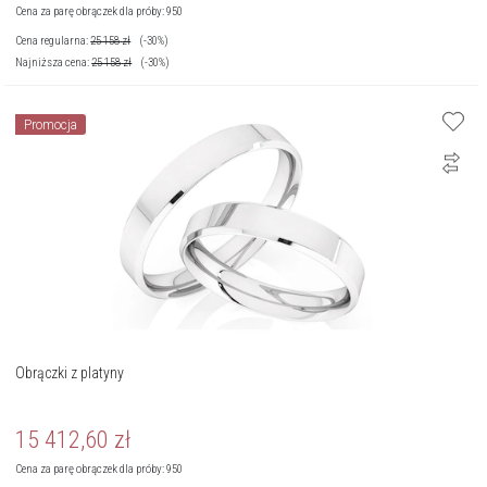
Cena za parę obrączek dla próby: 950
Cena regularna:
25 158
zł
(-30%)
Najniższa cena:
25 158
zł
(-30%)
Promocja
Obrączki z platyny
15 412,60
zł
Cena za parę obrączek dla próby: 950