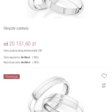
Obrączki z platyny
20 151,60
zł
od
Cena za parę obrączek dla próby: 950
Cena regularna:
28 788
zł
(-30%)
Najniższa cena:
28 788
zł
(-30%)
Promocja