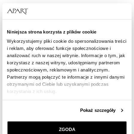
21 726,60
zł
Cena za parę obrączek dla próby: 950
Cena regularna:
31 038
zł
(-30%)
Niniejsza strona korzysta z plików cookie
Najniższa cena:
31 038
zł
(-30%)
Wykorzystujemy pliki cookie do spersonalizowania treści
i reklam, aby oferować funkcje społecznościowe i
Promocja
analizować ruch w naszej witrynie. Informacje o tym, jak
korzystasz z naszej witryny, udostępniamy partnerom
społecznościowym, reklamowym i analitycznym.
Partnerzy mogą połączyć te informacje z innymi danymi
otrzymanymi od Ciebie lub uzyskanymi podczas
korzystania z ich usług.
Szczegółowe informacje o zasadach wykorzystania
Pokaż szczegóły
przez nas plików cookie znajdziesz w
Polityce
Obrączki z platyny
prywatności
.
ZGODA