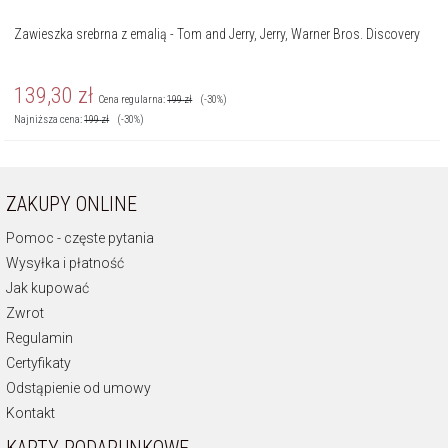
Zawieszka srebrna z emalią - Tom and Jerry, Jerry, Warner Bros. Discovery
139,30
zł
Cena regularna:
199
zł
(-30%)
Najniższa cena:
199
zł
(-30%)
ZAKUPY ONLINE
Pomoc - częste pytania
Wysyłka i płatność
Jak kupować
Zwrot
Regulamin
Certyfikaty
Odstąpienie od umowy
Kontakt