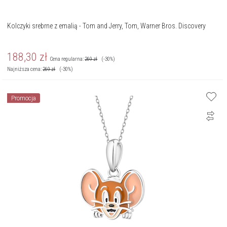
Kolczyki srebrne z emalią - Tom and Jerry, Tom, Warner Bros. Discovery
188,30
zł
Cena regularna:
269
zł
(-30%)
Najniższa cena:
269
zł
(-30%)
Promocja