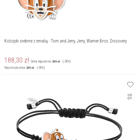
Kolczyki srebrne z emalią - Tom and Jerry, Jerry, Warner Bros. Discovery
188,30
zł
Cena regularna:
269
zł
(-30%)
Najniższa cena:
269
zł
(-30%)