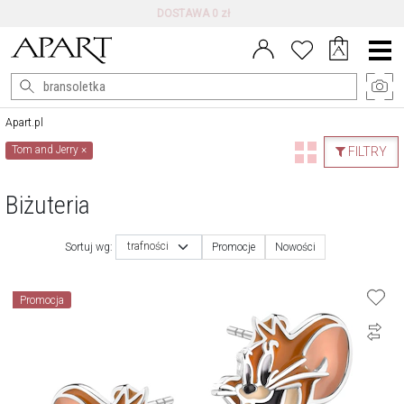
DARMOWE ZWROTY DO 100 DNI
Menu
główne
Apart.pl
Tom and Jerry
×
FILTRY
Biżuteria
trafności
Sortuj wg:
Promocje
Nowości
Promocja