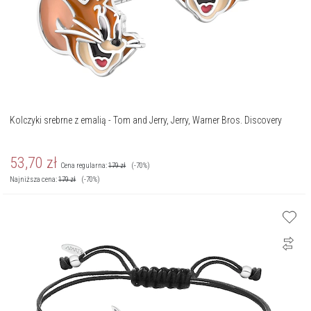
Kolczyki srebrne z emalią - Tom and Jerry, Jerry, Warner Bros. Discovery
53,70
zł
Cena regularna:
179
zł
(-70%)
Najniższa cena:
179
zł
(-70%)