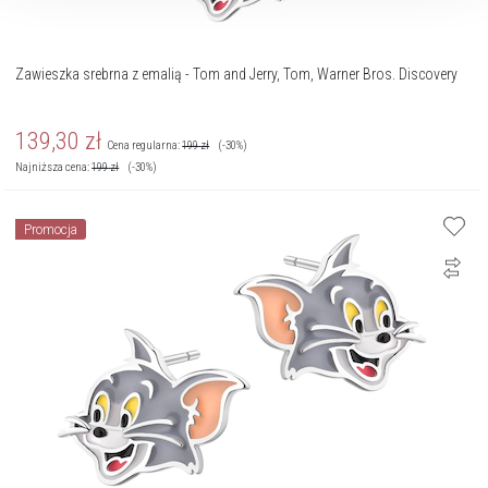
Zawieszka srebrna z emalią - Tom and Jerry, Tom, Warner Bros. Discovery
139,30
zł
Cena regularna:
199
zł
(-30%)
Najniższa cena:
199
zł
(-30%)
Promocja