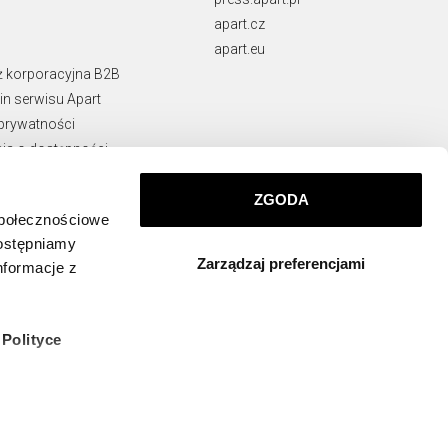
apart.cz
apart.eu
ż korporacyjna B2B
n serwisu Apart
 prywatności
ja o dostępności
rawne
ie naruszeń
ZGODA
społecznościowe
KONTAKT
dostępniamy
Zarządzaj preferencjami
info@apart.pl
nformacje z
w
Polityce
 których
ządzeniu,