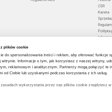
CSR
Kariera
Sprzeda
Regulami
Polityka
Informac
Teksty p
 z plików cookie
Zgłaszan
ie do spersonalizowania treści i reklam, aby oferować funkcje 
 witrynie. Informacje o tym, jak korzystasz z naszej witryny, u
ym, reklamowym i analitycznym. Partnerzy mogą połączyć te i
 od Ciebie lub uzyskanymi podczas korzystania z ich usług.
 zasadach wykorzystania przez nas plików cookie znajdziesz 
zgodę na zainstalowanie wszystkich rodzajów plików cookie, z
ż wybrać jaki rodzaj plików cookie zainstalujemy na Twoim ur