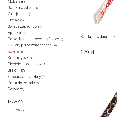
Multisizer
(1)
Ramki na zdjęcia
(22)
Okazjonalne
(1)
Plecaki
(2)
Świece zapachowe
(4)
Apaszki
(28)
Szarfa jedwabna - Lovi
Patyczki zapachowe - dyfuzory
(3)
Okulary przeciwsłoneczne
(40)
129
zł
Szarfa
(4)
Kosmetyczka
(2)
Pierścienie do apaszek
(2)
Breloki
(17)
Łańcuszek ozdobny
(3)
Paski do zegarków
Rotomaty
MARKA
Elixa
(4)