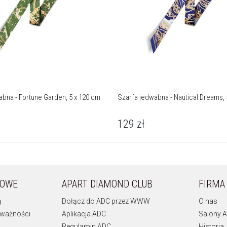
abna - Fortune Garden, 5 x 120 cm
Szarfa jedwabna - Nautical Dreams, 
129
zł
KOWE
APART DIAMOND CLUB
FIRMA
ą
Dołącz do ADC przez WWW
O nas
 ważności
Aplikacja ADC
Salony A
Regulamin ADC
Historia