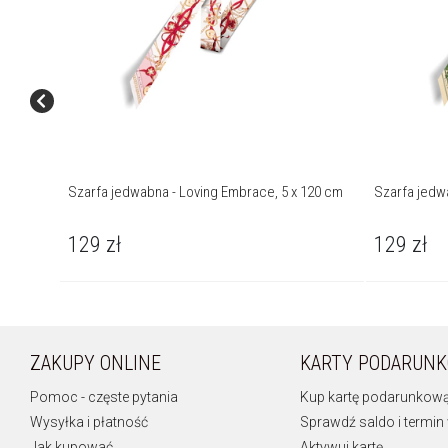
Szarfa jedwabna - Loving Embrace, 5 x 120 cm
Szarfa jedw
129
zł
129
zł
ZAKUPY ONLINE
KARTY PODARUN
Pomoc - częste pytania
Kup kartę podarunkow
Wysyłka i płatność
Sprawdź saldo i termin
Jak kupować
Aktywuj kartę