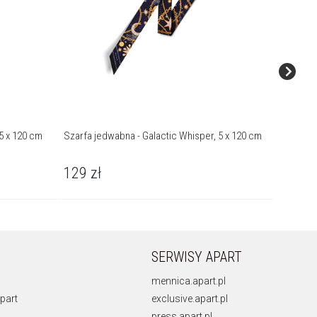
5 x 120 cm
Szarfa jedwabna - Galactic Whisper, 5 x 120 cm
Ścierecz
129
zł
14
zł
SERWISY APART
mennica.apart.pl
part
exclusive.apart.pl
press.apart.pl