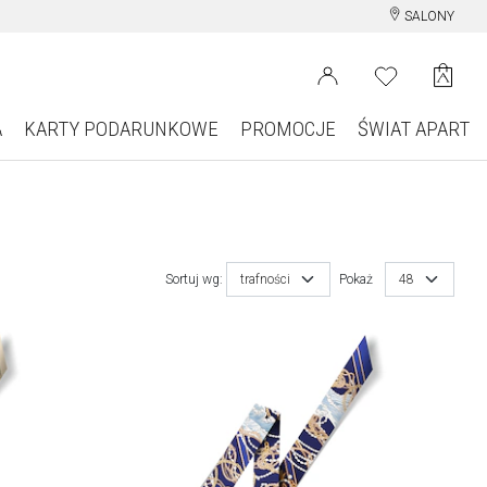
SALONY
A
KARTY PODARUNKOWE
PROMOCJE
ŚWIAT APART
Sortuj wg:
trafności
Pokaż
48