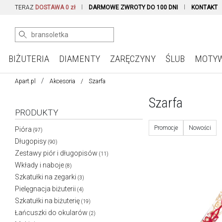
TERAZ
DOSTAWA 0 zł
DARMOWE ZWROTY DO 100 DNI
KONTAKT
BIŻUTERIA
DIAMENTY
ZARĘCZYNY
ŚLUB
MOTY
Apart.pl
Akcesoria
Szarfa
Szarfa
PRODUKTY
Promocje
Nowości
Pióra
(97)
Długopisy
(90)
Zestawy piór i długopisów
(11)
Wkłady i naboje
(8)
Szkatułki na zegarki
(3)
Pielęgnacja biżuterii
(4)
Szkatułki na biżuterię
(19)
Łańcuszki do okularów
(2)