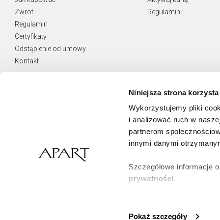
Zwrot
Regulamin
Regulamin
Certyfikaty
Odstąpienie od umowy
Kontakt
Niniejsza strona korzysta
Wykorzystujemy pliki cook
NEWSLETTER
i analizować ruch w naszej
Otrzymuj najnowsze oferty.
partnerom społecznościow
innymi danymi otrzymanymi
Zamawiam usługę Newsletter i wyrażam zgodę
na świadczenie jej na podstawie
Regulaminu Usługi Newsletter
Szczegółowe informacje o
prywatności
.
Zapisz się
Klikając
ZGODA
wyrażasz 
korzystamy. Możesz równie
Pokaż szczegóły