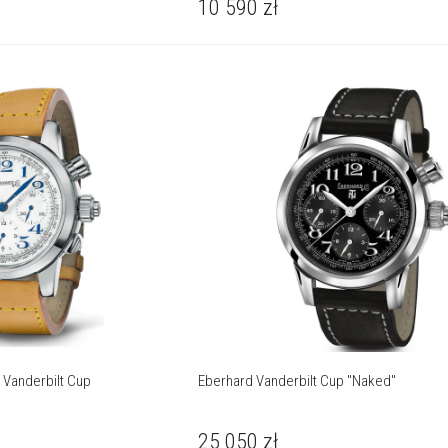
10 590
zł
i Vanderbilt Cup
Eberhard Vanderbilt Cup "Naked"
25 050
zł