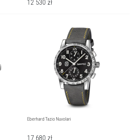
12 530
zł
Eberhard Tazio Nuvolari
17 680
zł