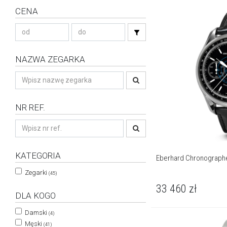
CENA
NAZWA ZEGARKA
NR REF.
KATEGORIA
Eberhard Chronographe 
Zegarki
(45)
33 460
zł
DLA KOGO
Damski
(4)
Męski
(41)