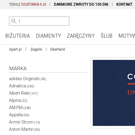
TERAZ
DOSTAWA 0 zł
DARMOWE ZWROTY DO 100 DNI
KONTAKT
BIŻUTERIA
DIAMENTY
ZARĘCZYNY
ŚLUB
MOTY
Apart.pl
Zegarki
Eberhard
MARKA
adidas Originals
(45)
Adriatica
(242)
Albert Riele
(157)
Alpina
(22)
AM:PM
(238)
Appella
(59)
Armin Strom
(14)
Aston Martin
(59)