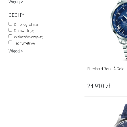
Więcej >
CECHY
Chronograf
(13)
Datownik
(22)
Wskazówkowy
(45)
Tachymetr
(9)
Więcej >
Eberhard Roue À Colon
24 910
zł