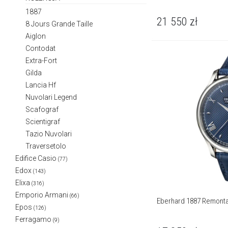
1887
21 550
zł
8 Jours Grande Taille
Aiglon
Contodat
Extra-Fort
Gilda
Lancia Hf
Nuvolari Legend
Scafograf
Scientigraf
Tazio Nuvolari
Traversetolo
Edifice Casio
(77)
Edox
(143)
Elixa
(316)
Emporio Armani
(66)
Eberhard 1887 Remont
Epos
(126)
Ferragamo
(9)