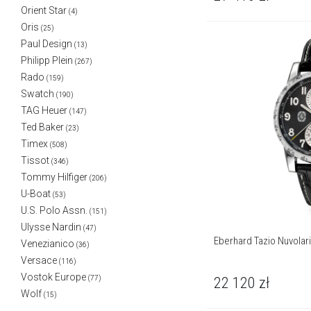
Orient Star
(4)
Oris
(25)
Paul Design
(13)
Philipp Plein
(267)
Rado
(159)
Swatch
(190)
TAG Heuer
(147)
Ted Baker
(23)
Timex
(508)
Tissot
(346)
Tommy Hilfiger
(206)
U-Boat
(53)
U.S. Polo Assn.
(151)
Ulysse Nardin
(47)
Eberhard Tazio Nuvolari
Venezianico
(36)
Versace
(116)
Vostok Europe
22 120
zł
(77)
Wolf
(15)