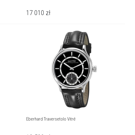
17 010
zł
Eberhard Traversetolo Vitré