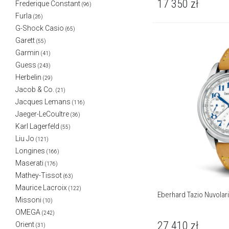
17 350
zł
Frederique Constant
(96)
Furla
(26)
G-Shock Casio
(65)
Garett
(55)
Garmin
(41)
Guess
(243)
Herbelin
(29)
Jacob & Co.
(21)
Jacques Lemans
(116)
Jaeger-LeCoultre
(36)
Karl Lagerfeld
(55)
Liu Jo
(121)
Longines
(166)
Maserati
(176)
Mathey-Tissot
(63)
Maurice Lacroix
(122)
Eberhard Tazio Nuvolar
Missoni
(10)
OMEGA
(242)
27 410
zł
Orient
(31)