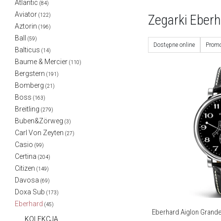
Atlantic
(84)
Aviator
Zegarki Eber
(122)
Aztorin
(196)
Ball
(59)
Dostępne online
Promo
Balticus
(14)
Baume & Mercier
(110)
Bergstern
(191)
Bomberg
(21)
Boss
(163)
Breitling
(279)
Buben&Zörweg
(3)
Carl Von Zeyten
(27)
Casio
(99)
Certina
(204)
Citizen
(149)
Davosa
(69)
Doxa Sub
(173)
Eberhard
(45)
Eberhard Aiglon Grande 
KOLEKCJA