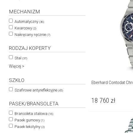
MECHANIZM
Automatyczny
(36)
Kwarcowy
(2)
Nakręcany ręcznie
(7)
RODZAJ KOPERTY
Stal
(37)
Więcej >
SZKŁO
Eberhard Contodat Ch
Szafirowe antyrefleksyjne
(45)
18 760
zł
PASEK/BRANSOLETA
Bransoleta stalowa
(16)
Pasek gumowy
(1)
Pasek tekstylny
(2)