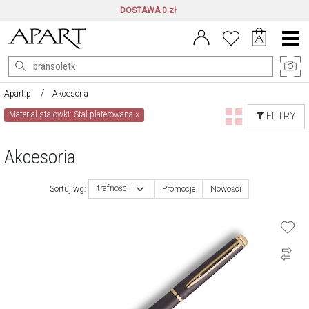
DOSTAWA 0 zł
Menu
główne
Apart.pl
Akcesoria
Material stalowki: Stal platerowana
×
FILTRY
Akcesoria
trafności
Sortuj wg:
Promocje
Nowości