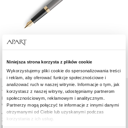
Pióro wieczne Waterman Hémisphère Stone Grey
499
zł
Niniejsza strona korzysta z plików cookie
Wykorzystujemy pliki cookie do spersonalizowania treści
i reklam, aby oferować funkcje społecznościowe i
analizować ruch w naszej witrynie. Informacje o tym, jak
ZAKUPY ONLINE
korzystasz z naszej witryny, udostępniamy partnerom
społecznościowym, reklamowym i analitycznym.
Pomoc - częste pytania
Partnerzy mogą połączyć te informacje z innymi danymi
Wysyłka i płatność
otrzymanymi od Ciebie lub uzyskanymi podczas
Jak kupować
korzystania z ich usług.
Zwrot
Regulamin