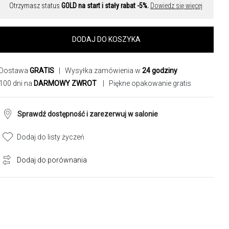
Otrzymasz status
GOLD na start i stały rabat -5%.
Dowiedz się więcej
DODAJ DO KOSZYKA
Dostawa
GRATIS
| Wysyłka zamówienia w
24 godziny
100 dni na
DARMOWY ZWROT
| Piękne opakowanie gratis
Sprawdź dostępność i zarezerwuj w salonie
Dodaj do listy życzeń
Dodaj do porównania