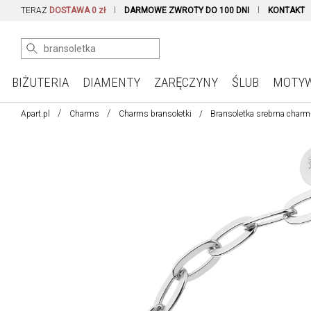
TERAZ
DOSTAWA 0 zł
DARMOWE ZWROTY DO 100 DNI
KONTAKT
BIŻUTERIA
DIAMENTY
ZARĘCZYNY
ŚLUB
MOTY
Apart.pl
Charms
Charms bransoletki
Bransoletka srebrna char