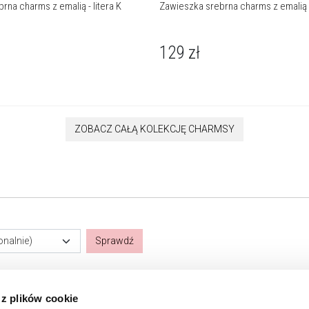
rna charms z emalią - litera K
Zawieszka srebrna charms z emalią -
129
zł
ZOBACZ CAŁĄ KOLEKCJĘ CHARMSY
onalnie)
Sprawdź
 z plików cookie