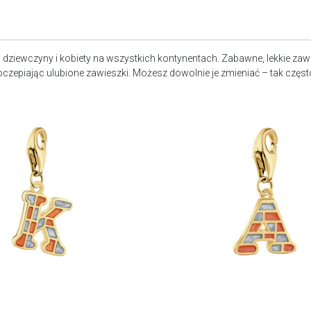
ą dziewczyny i kobiety na wszystkich kontynentach. Zabawne, lekkie z
epiając ulubione zawieszki. Możesz dowolnie je zmieniać – tak często, j