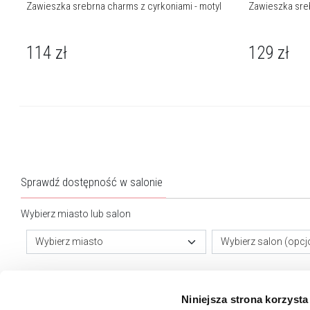
Zawieszka srebrna charms z cyrkoniami - motyl
Zawieszka sreb
114
zł
129
zł
Sprawdź dostępność w salonie
Wybierz miasto lub salon
Wybierz miasto
Wybierz salon (opcj
Pomoc przy zakupie
Niniejsza strona korzysta