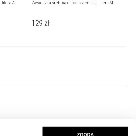
 litera A
Zawieszka srebrna charms z emalią - litera M
129
zł
ZGODA