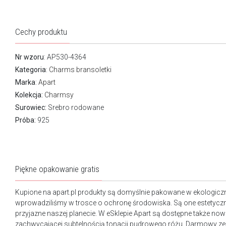
Cechy produktu
Nr wzoru
: AP530-4364
Kategoria
:
Charms bransoletki
Marka
:
Apart
Kolekcja:
Charmsy
Surowiec:
Srebro rodowane
Próba:
925
Piękne opakowanie gratis
Kupione na apart.pl produkty są domyślnie pakowane w ekologicz
wprowadziliśmy w trosce o ochronę środowiska. Są one estetyczn
przyjazne naszej planecie. W eSklepie Apart są dostępne także n
zachwycającej subtelnością tonacji pudrowego różu. Darmowy ze