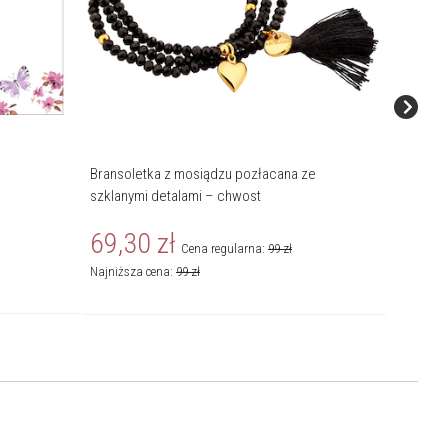
Bransoletka z mosiądzu pozłacana ze
Ścierecz
szklanymi detalami – chwost
14
z
69,30
zł
Cena regularna:
99
zł
Najniższa cena:
99
zł