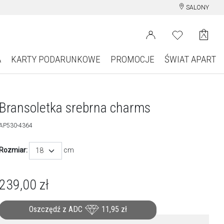
SALONY
A
KARTY PODARUNKOWE
PROMOCJE
ŚWIAT APART
Bransoletka srebrna charms
AP530-4364
Rozmiar:
cm
18
239,00
zł
Oszczędź z ADC
11,95
zł