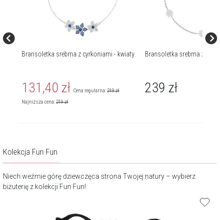
Bransoletka srebrna z cyrkoniami - kwiaty
Bransoletka srebrna z cyrk
131,40
zł
239
zł
Cena regularna:
219
zł
Najniższa cena:
219
zł
Kolekcja Fun Fun
Niech weźmie górę dziewczęca strona Twojej natury – wybierz
biżuterię z kolekcji Fun Fun!