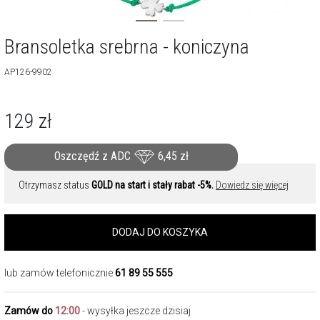
Bransoletka srebrna - koniczyna
AP126-9902
129
zł
Oszczędź z ADC
6,45
zł
Otrzymasz status
GOLD na start i stały rabat -5%.
Dowiedz się więcej
DODAJ DO KOSZYKA
lub zamów telefonicznie
61 89 55 555
Zamów do
12:00
- wysyłka jeszcze dzisiaj