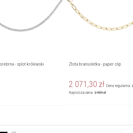
srebrna - splot królewski
Złota bransoletka - paper clip
2 071,30
zł
Cena regularna:
Najniższa cena:
2 959
zł