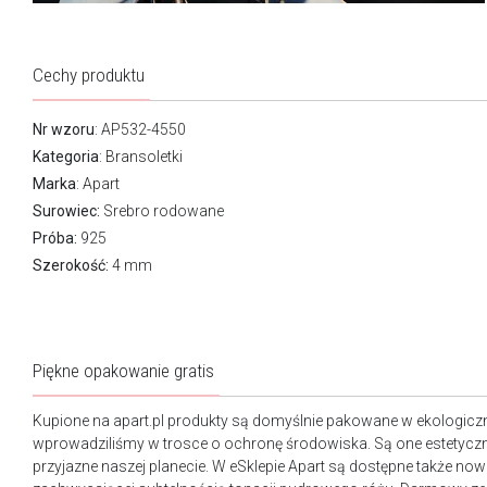
Cechy produktu
Nr wzoru
: AP532-4550
Kategoria
:
Bransoletki
Marka
:
Apart
Surowiec:
Srebro rodowane
Próba:
925
Szerokość:
4 mm
Piękne opakowanie gratis
Kupione na apart.pl produkty są domyślnie pakowane w ekologicz
wprowadziliśmy w trosce o ochronę środowiska. Są one estetyczn
przyjazne naszej planecie. W eSklepie Apart są dostępne także n