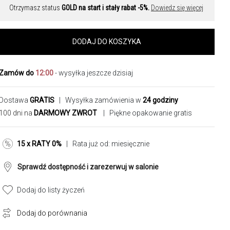
Otrzymasz status
GOLD na start i stały rabat -5%.
Dowiedz się więcej
DODAJ DO KOSZYKA
Zamów do
12:00
- wysyłka jeszcze dzisiaj
Dostawa
GRATIS
| Wysyłka zamówienia w
24 godziny
100 dni na
DARMOWY ZWROT
| Piękne opakowanie gratis
15 x RATY 0%
| Rata już od:
miesięcznie
Sprawdź dostępność i zarezerwuj w salonie
Dodaj do listy życzeń
Dodaj do porównania