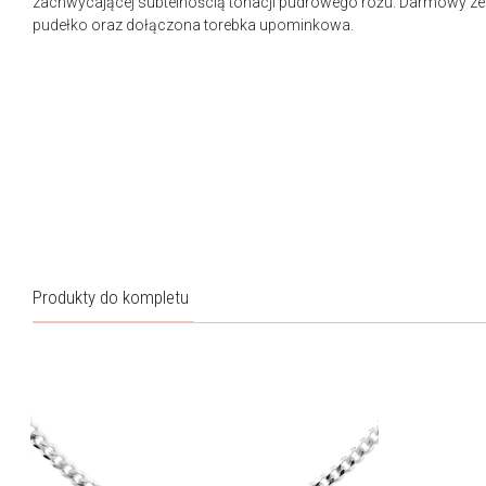
zachwycającej subtelnością tonacji pudrowego różu. Darmowy ze
pudełko oraz dołączona torebka upominkowa.
Produkty do kompletu