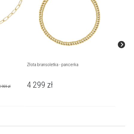
Złota bransoletka - pancerka
Złota br
4 299
zł
3 31
2 959
zł