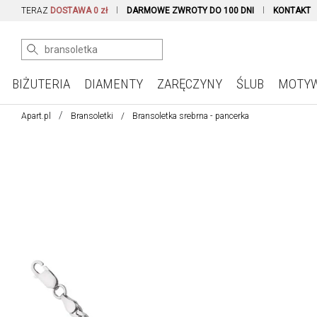
TERAZ
DOSTAWA 0 zł
DARMOWE ZWROTY DO 100 DNI
KONTAKT
BIŻUTERIA
DIAMENTY
ZARĘCZYNY
ŚLUB
MOTY
Apart.pl
Bransoletki
Bransoletka srebrna - pancerka