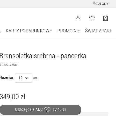
SALONY
A
KARTY PODARUNKOWE
PROMOCJE
ŚWIAT APART
Bransoletka srebrna - pancerka
AP532-4550
Rozmiar:
cm
19
349,00
zł
Oszczędź z ADC
17,45
zł