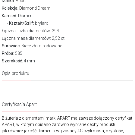
Marka
:
Apart
Kolekcja:
Diamond Dream
Kamień:
Diament
Kształt/Szlif:
brylant
Łączna liczba diamentów: 294
Łączna masa diamentów: 2,52 ct
Surowiec:
Białe złoto rodowane
Próba:
585
Szerokość:
4 mm
Opis produktu
Certyfikacja Apart
Biżuteria z diamentami marki APART ma zawsze dołączony certyfikat
APART, w którym opisano zarówno wybrane cechy produktu
jak również jakość diamentu wg zasady 4C czyli masa, czystość,