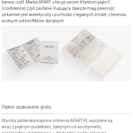
barwa i szlif. Marka APART oferuje swoim Klientom piąte C
(confidence) czyli zaufanie. Kupujący zawsze mają pewność,
że kamień jest autentyczny i pochodzi z legalnych źródeł, z terenów
wolnych od konfliktów zbrojnych.
Piękne opakowanie gratis
Wyroby jubilerskie kupione online na APART.PL wysyłane są
wraz z pięknym pudełkiem, zależnym od asortymentu,
oraz torebką upominkową – dzięki temu każdy zakup na