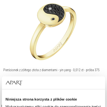
Pierścionek z żółtego złota z diamentami - yin yang - 0,012 ct - próba 375
1 161,30
zł
Cena regularna:
1 659
zł
(-30%)
Najniższa cena:
1 659
zł
(-30%)
Niniejsza strona korzysta z plików cookie
Wykorzystujemy pliki cookie do spersonalizowania treści