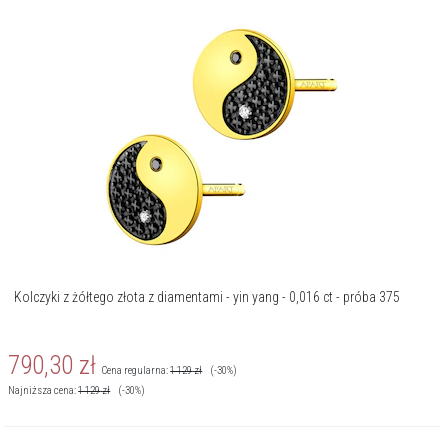
Kolczyki z żółtego złota z diamentami - yin yang - 0,016 ct - próba 375
790,30
zł
Cena regularna:
1 129
zł
(-30%)
Najniższa cena:
1 129
zł
(-30%)