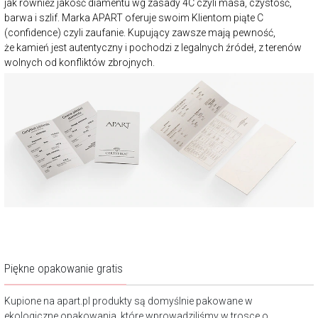
jak również jakość diamentu wg zasady 4C czyli masa, czystość,
barwa i szlif. Marka APART oferuje swoim Klientom piąte C
(confidence) czyli zaufanie. Kupujący zawsze mają pewność,
że kamień jest autentyczny i pochodzi z legalnych źródeł, z terenów
wolnych od konfliktów zbrojnych.
Piękne opakowanie gratis
Kupione na apart.pl produkty są domyślnie pakowane w
ekologiczne opakowania, które wprowadziliśmy w trosce o