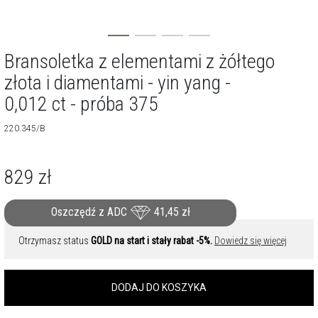
Bransoletka z elementami z żółtego
złota i diamentami - yin yang -
0,012 ct - próba 375
220.345/B
829
zł
Oszczędź z ADC
41,45
zł
Otrzymasz status
GOLD na start i stały rabat -5%.
Dowiedz się więcej
DODAJ DO KOSZYKA