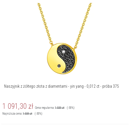
Naszyjnik z żółtego złota z diamentami - yin yang - 0,012 ct - próba 375
1 091,30
zł
Cena regularna:
1 559
zł
(-30%)
Najniższa cena:
1 559
zł
(-30%)