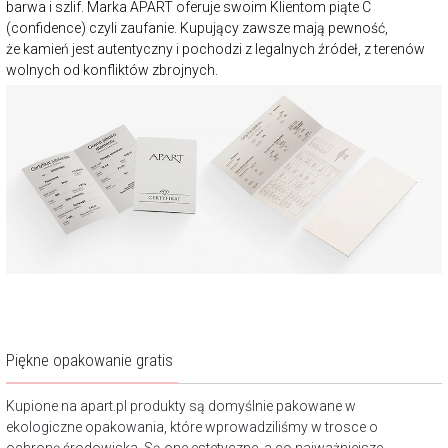
barwa i szlif. Marka APART oferuje swoim Klientom piąte C
(confidence) czyli zaufanie. Kupujący zawsze mają pewność,
że kamień jest autentyczny i pochodzi z legalnych źródeł, z terenów
wolnych od konfliktów zbrojnych.
Piękne opakowanie gratis
Kupione na apart.pl produkty są domyślnie pakowane w
ekologiczne opakowania, które wprowadziliśmy w trosce o
ochronę środowiska. Są one estetyczne, a co najważniejsze