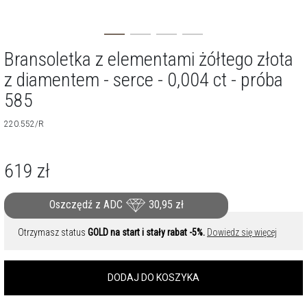
Bransoletka z elementami żółtego złota
z diamentem - serce - 0,004 ct - próba
585
220.552/R
619
zł
Oszczędź z ADC
30,95
zł
Otrzymasz status
GOLD na start i stały rabat -5%.
Dowiedz się więcej
DODAJ DO KOSZYKA