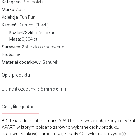
Kategoria
:
Bransoletki
Marka
:
Apart
Kolekcja:
Fun Fun
Kamień:
Diament (1 szt.)
Kształt/Szlif:
ośmiokant
Masa:
0,004 ct
Surowiec:
Żółte złoto rodowane
Próba:
585
Materiał dodatkowy:
Sznurek
Opis produktu
Element ozdobny: 5,5 mm x 6 mm
Certyfikacja Apart
Biżuteria z diamentami marki APART ma zawsze dołączony certyfikat
APART, w którym opisano zarówno wybrane cechy produktu
jak również jakość diamentu wg zasady 4C czyli masa, czystość,