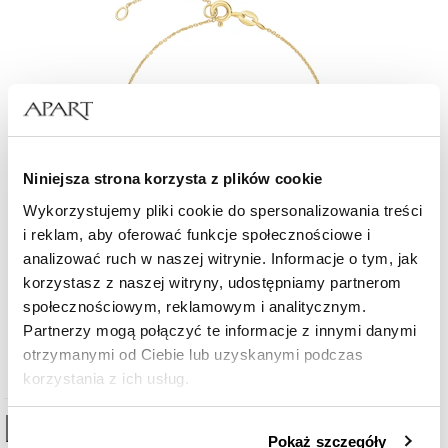
Niniejsza strona korzysta z plików cookie
Wykorzystujemy pliki cookie do spersonalizowania treści
i reklam, aby oferować funkcje społecznościowe i
analizować ruch w naszej witrynie. Informacje o tym, jak
Bransoletka z żółtego złota z diamentem - serce - 0,004 ct - próba 375
korzystasz z naszej witryny, udostępniamy partnerom
społecznościowym, reklamowym i analitycznym.
Partnerzy mogą połączyć te informacje z innymi danymi
999
zł
otrzymanymi od Ciebie lub uzyskanymi podczas
korzystania z ich usług.
Szczegółowe informacje o zasadach wykorzystania
High-contrast mode
Pokaż szczegóły