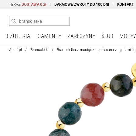
TERAZ
DOSTAWA 0 zł
DARMOWE ZWROTY DO 100 DNI
KONTAKT
BIŻUTERIA
DIAMENTY
ZARĘCZYNY
ŚLUB
MOTY
Apart.pl
Bransoletki
Bransoletka z mosiądzu pozłacana z agatami i c