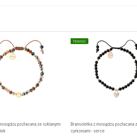
Nowość
 mosiądzu pozłacana ze szklanymi
Bransoletka z mosiądzu pozłacana z
tek
cyrkoniami - serce