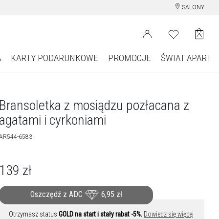
SALONY
A
KARTY PODARUNKOWE
PROMOCJE
ŚWIAT APART
Bransoletka z mosiądzu pozłacana z
agatami i cyrkoniami
AR544-6583
139
zł
Oszczędź z ADC
6,95
zł
Otrzymasz status
GOLD na start i stały rabat -5%.
Dowiedz się więcej