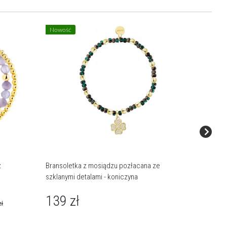
%
Nowość
z
Bransoletka z mosiądzu pozłacana ze
Bransole
szklanymi detalami - koniczyna
szklanym
139
zł
167,
zł
Najniższa