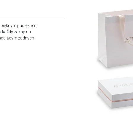
z pięknym pudełkiem,
u każdy zakup na
magającym żadnych