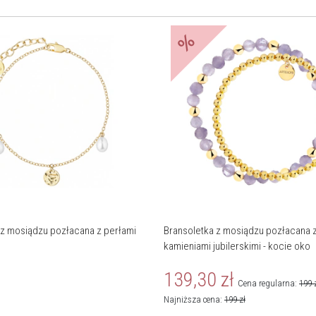
%
 z mosiądzu pozłacana z perłami
Bransoletka z mosiądzu pozłacana 
kamieniami jubilerskimi - kocie oko
139,30
zł
Cena regularna:
199
Najniższa cena:
199
zł