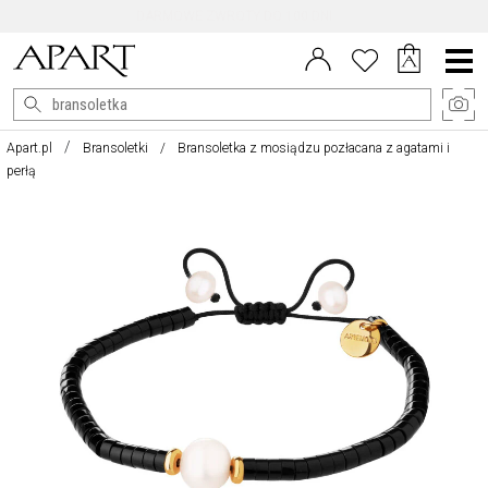
DARMOWE ZWROTY DO 100 DNI
Menu
główne
Apart.pl
Bransoletki
Bransoletka z mosiądzu pozłacana z agatami i
perłą