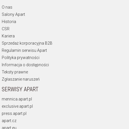
O nas
Salony Apart
Historia
CSR
Kariera
Sprzedaż korporacyjna B2B
Regulamin serwisu Apart
Polityka prywatności
Informacja o dostępności
Teksty prawne
Zgłaszanie naruszeń
SERWISY APART
mennica.apart.pl
exclusive.apart.pl
press.apart.pl
apart.cz
apart.eu