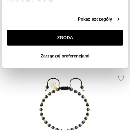
korzystania z ich usług.
Szczegółowe informacje o zasadach wykorzystania
Bransoletka z mosiądzu pozłacana z masą perłową i perłami - kwiat lotosu
Pokaż szczegóły
przez nas plików cookie znajdziesz w
Polityce
prywatności
.
159
zł
ZGODA
Klikając
ZGODA
wyrażasz zgodę na zainstalowanie
wszystkich rodzajów plików cookie, z których
Zarządzaj preferencjami
korzystamy. Możesz również wybrać jaki rodzaj plików
cookie zainstalujemy na Twoim urządzeniu, klikając
Zarządzaj preferencjami
. W każdej chwili możesz
dokonać zmiany wybranych przez Ciebie plików cookie.