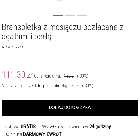
Bransoletka z mosiądzu pozłacana z
agatami i perłą
AR537-3639
111,30
zł
Cena regularna:
159
zł
(-30%)
Najniższa cena z 30 dni przed obniżką:
159
zł
(-30%)
DODAJ DO KOSZYKA
Dostawa
GRATIS
| Wysyłka zamówienia w
24 godziny
100 dni na
DARMOWY ZWROT