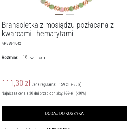
Bransoletka z mosiądzu pozłacana z
kwarcami i hematytami
AR538-1042
18
Rozmiar:
cm
111,30
zł
Cena regularna:
159
zł
(-30%)
Najniższa cena z 30 dni przed obniżką:
159
zł
(-30%)
DODAJ DO KOSZYKA