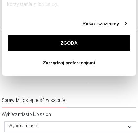
korzystania z ich usług.
Szczegółowe informacje o zasadach wykorzystania
Pokaż szczegóły
przez nas plików cookie znajdziesz w
Polityce
prywatności
.
Bransoletka z mosiądzu pozłacana z
Bransoletka z mosiądzu po
ZGODA
agatami, hematytami i lawą
perłami
Klikając
ZGODA
wyrażasz zgodę na zainstalowanie
wszystkich rodzajów plików cookie, z których
129
zł
129
zł
Zarządzaj preferencjami
korzystamy. Możesz również wybrać jaki rodzaj plików
cookie zainstalujemy na Twoim urządzeniu, klikając
Zarządzaj preferencjami
. W każdej chwili możesz
dokonać zmiany wybranych przez Ciebie plików cookie.
Sprawdź dostępność w salonie
Wybierz miasto lub salon
Wybierz miasto