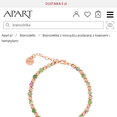
DOSTAWA 0 zł
Menu
główne
Apart.pl
Bransoletki
Bransoletka z mosiądzu pozłacana z kwarcami i
hematytami