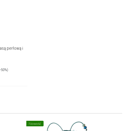
asą perłową i
(-50%)
Nowość
Nowość