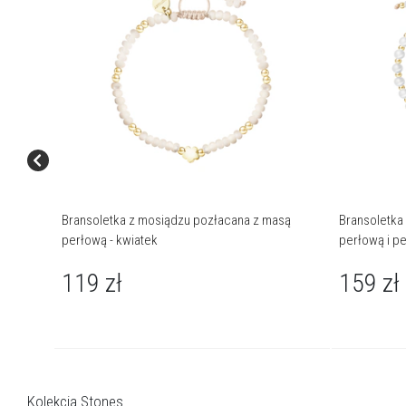
Bransoletka z mosiądzu pozłacana z masą
Bransoletka
perłową - kwiatek
perłową i pe
119
zł
159
zł
Kolekcja Stones