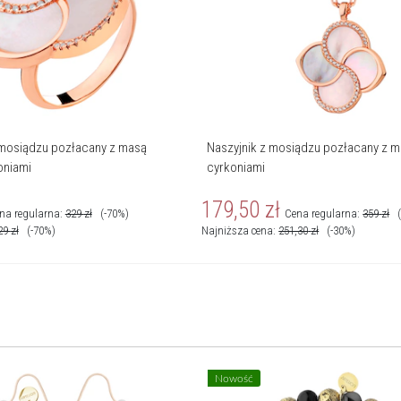
 mosiądzu pozłacany z masą
Naszyjnik z mosiądzu pozłacany z m
oniami
cyrkoniami
179,50
zł
na regularna:
329
zł
(-70%)
Cena regularna:
359
zł
29
zł
(-70%)
Najniższa cena:
251,30
zł
(-30%)
Nowość