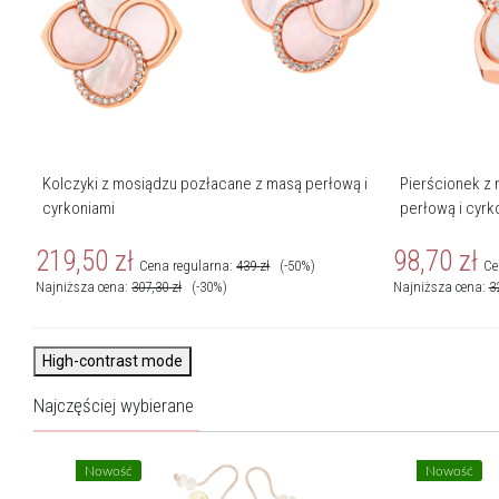
Kolczyki z mosiądzu pozłacane z masą perłową i
Pierścionek z
cyrkoniami
perłową i cyrk
219,50
zł
98,70
zł
Cena regularna:
439
zł
(-50%)
Ce
Najniższa cena:
307,30
zł
(-30%)
Najniższa cena:
3
High-contrast mode
Najczęściej wybierane
Nowość
Nowość