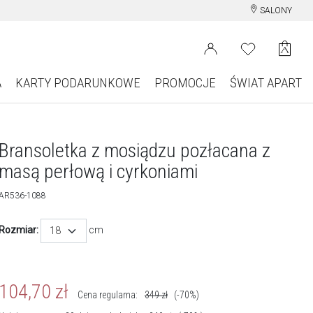
SALONY
A
KARTY PODARUNKOWE
PROMOCJE
ŚWIAT APART
Bransoletka z mosiądzu pozłacana z
masą perłową i cyrkoniami
AR536-1088
Rozmiar:
cm
18
104,70
zł
Cena regularna:
349
zł
(-70%)