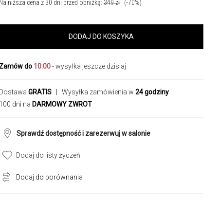
Najniższa cena z 30 dni przed obniżką:
349
zł
(-70%)
DODAJ DO KOSZYKA
Zamów do
10:00
- wysyłka jeszcze dzisiaj
Dostawa
GRATIS
| Wysyłka zamówienia w
24 godziny
100 dni na
DARMOWY ZWROT
Sprawdź dostępność i zarezerwuj w salonie
Dodaj do listy życzeń
Dodaj do porównania