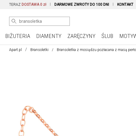
TERAZ
DOSTAWA 0 zł
DARMOWE ZWROTY DO 100 DNI
KONTAKT
BIŻUTERIA
DIAMENTY
ZARĘCZYNY
ŚLUB
MOTY
Apart.pl
Bransoletki
Bransoletka z mosiądzu pozłacana z masą perło