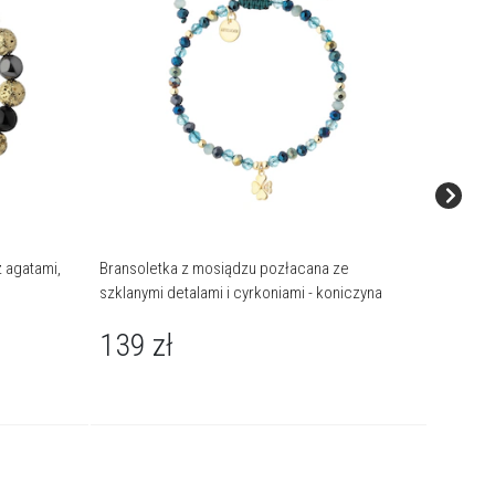
 agatami,
Bransoletka z mosiądzu pozłacana ze
Bransole
szklanymi detalami i cyrkoniami - koniczyna
129
139
zł