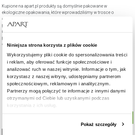
Kupione na apart.pl produkty są domyślnie pakowane w
ekologiczne opakowania, które wprowadziliśmy w trosce o
ochronę środowiska. Są one estetyczne, a co najważniejsze
przyjazne naszej planecie. W eSklepie Apart są dostępne także
nowe opakowania w zachwycającej subtelnością tonacji
pudrowego różu. Darmowy zestaw to wybrane piękne pudełko
oraz dołączona torebka upominkowa.
Niniejsza strona korzysta z plików cookie
Wykorzystujemy pliki cookie do spersonalizowania treści
i reklam, aby oferować funkcje społecznościowe i
analizować ruch w naszej witrynie. Informacje o tym, jak
korzystasz z naszej witryny, udostępniamy partnerom
społecznościowym, reklamowym i analitycznym.
Partnerzy mogą połączyć te informacje z innymi danymi
otrzymanymi od Ciebie lub uzyskanymi podczas
korzystania z ich usług.
Szczegółowe informacje o zasadach wykorzystania
Pokaż szczegóły
przez nas plików cookie znajdziesz w
Polityce
High-contrast mode
prywatności
.