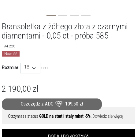
Bransoletka z żółtego złota z czarnymi
diamentami - 0,05 ct - próba 585
194.228
Nowość
18
Rozmiar:
cm
2 190,00
zł
Oszczędź z ADC
109,50
zł
Otrzymasz status
GOLD na start i stały rabat -5%.
Dowiedz się więcej
DODAJ DO KOSZYKA