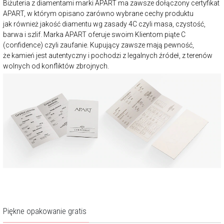
Biżuteria z diamentami marki APART ma zawsze dołączony certyfikat
APART, w którym opisano zarówno wybrane cechy produktu
jak również jakość diamentu wg zasady 4C czyli masa, czystość,
barwa i szlif. Marka APART oferuje swoim Klientom piąte C
(confidence) czyli zaufanie. Kupujący zawsze mają pewność,
że kamień jest autentyczny i pochodzi z legalnych źródeł, z terenów
wolnych od konfliktów zbrojnych.
Piękne opakowanie gratis