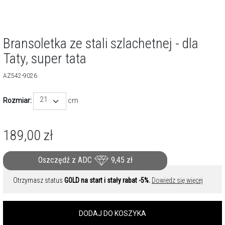
Bransoletka ze stali szlachetnej - dla
Taty, super tata
AZ542-9026
21
Rozmiar:
cm
189,00
zł
Oszczędź z ADC
9,45
zł
Otrzymasz status
GOLD na start i stały rabat -5%.
Dowiedz się więcej
DODAJ DO KOSZYKA