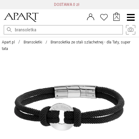
DARMOWE ZWROTY DO 100 DNI
Menu
główne
Apart.pl
Bransoletki
Bransoletka ze stali szlachetnej - dla Taty, super
tata