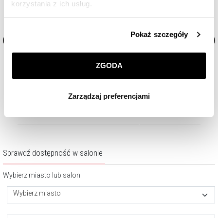
korzystania z ich usług.
Szczegółowe informacje o zasadach wykorzystania
Pokaż szczegóły
przez nas plików cookie znajdziesz w
Polityce
prywatności
.
Bransoletka ze stali szlachetnej
Bransoletka ze stali szlache
ZGODA
Klikając
ZGODA
wyrażasz zgodę na zainstalowanie
209
zł
219
zł
wszystkich rodzajów plików cookie, z których
Zarządzaj preferencjami
korzystamy. Możesz również wybrać jaki rodzaj plików
cookie zainstalujemy na Twoim urządzeniu, klikając
Zarządzaj preferencjami
. W każdej chwili możesz
dokonać zmiany wybranych przez Ciebie plików cookie.
Sprawdź dostępność w salonie
Wybierz miasto lub salon
Wybierz miasto