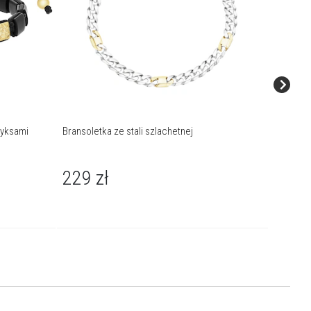
nyksami
Bransoletka ze stali szlachetnej
Bransolet
kotwica
229
zł
229