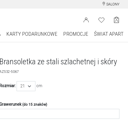
SALONY
A
KARTY PODARUNKOWE
PROMOCJE
ŚWIAT APART
Bransoletka ze stali szlachetnej i skóry
AZ532-5067
Rozmiar:
cm
21
Grawerunek
(do 15 znaków)