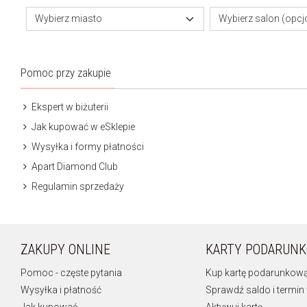
Wybierz miasto
Wybierz salon (opcj
Pomoc przy zakupie
Ekspert w biżuterii
Jak kupować w eSklepie
Wysyłka i formy płatności
Apart Diamond Club
Regulamin sprzedaży
ZAKUPY ONLINE
KARTY PODARUN
Pomoc - częste pytania
Kup kartę podarunkow
Wysyłka i płatność
Sprawdź saldo i termin
Jak kupować
Aktywuj kartę