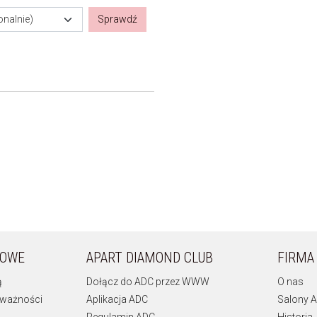
onalnie)
Sprawdź
KOWE
APART DIAMOND CLUB
FIRMA
ą
Dołącz do ADC przez WWW
O nas
 ważności
Aplikacja ADC
Salony A
Regulamin ADC
Historia