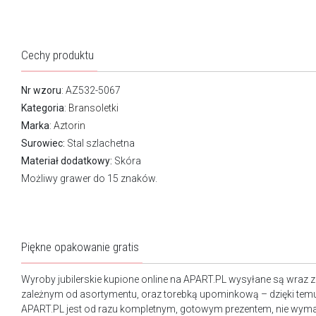
Cechy produktu
Nr wzoru
: AZ532-5067
Kategoria
:
Bransoletki
Marka
:
Aztorin
Surowiec:
Stal szlachetna
Materiał dodatkowy:
Skóra
Możliwy grawer do 15 znaków.
Piękne opakowanie gratis
Wyroby jubilerskie kupione online na APART.PL wysyłane są wraz 
zależnym od asortymentu, oraz torebką upominkową – dzięki tem
APART.PL jest od razu kompletnym, gotowym prezentem, nie wy