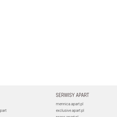
SERWISY APART
mennica.apart.pl
part
exclusive.apart.pl
press.apart.pl