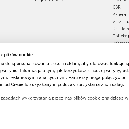
CSR
Kariera
Sprzeda
Regulami
Polityka
Informac
Teksty p
 z plików cookie
Zgłaszan
ie do spersonalizowania treści i reklam, aby oferować funkcje 
 witrynie. Informacje o tym, jak korzystasz z naszej witryny, u
ym, reklamowym i analitycznym. Partnerzy mogą połączyć te i
 od Ciebie lub uzyskanymi podczas korzystania z ich usług.
 zasadach wykorzystania przez nas plików cookie znajdziesz 
zgodę na zainstalowanie wszystkich rodzajów plików cookie, z
ż wybrać jaki rodzaj plików cookie zainstalujemy na Twoim ur