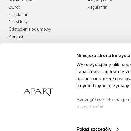
Zwrot
Regulamin
Regulamin
Certyfikaty
Odstąpienie od umowy
Kontakt
Niniejsza strona korzysta
Wykorzystujemy pliki cook
NEWSLETTER
i analizować ruch w naszej
Otrzymuj najnowsze oferty.
partnerom społecznościow
innymi danymi otrzymanymi
Zamawiam usługę Newsletter i wyrażam zgodę
na świadczenie jej na podstawie
Regulaminu Usługi Newsletter
Szczegółowe informacje o
prywatności
.
Zapisz się
Klikając
ZGODA
wyrażasz 
korzystamy. Możesz równie
Pokaż szczegóły