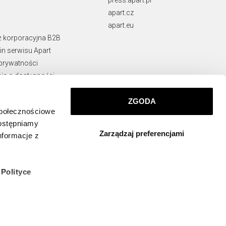
apart.cz
apart.eu
ż korporacyjna B2B
n serwisu Apart
 prywatności
ja o dostępności
rawne
ie naruszeń
ZGODA
społecznościowe
KONTAKT
dostępniamy
Zarządzaj preferencjami
info@apart.pl
nformacje z
w
Polityce
 których
ządzeniu,