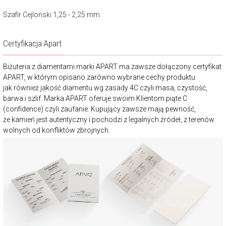
Szafir Cejloński 1,25 - 2,25 mm.
Certyfikacja Apart
Biżuteria z diamentami marki APART ma zawsze dołączony certyfikat
APART, w którym opisano zarówno wybrane cechy produktu
jak również jakość diamentu wg zasady 4C czyli masa, czystość,
barwa i szlif. Marka APART oferuje swoim Klientom piąte C
(confidence) czyli zaufanie. Kupujący zawsze mają pewność,
że kamień jest autentyczny i pochodzi z legalnych źródeł, z terenów
wolnych od konfliktów zbrojnych.