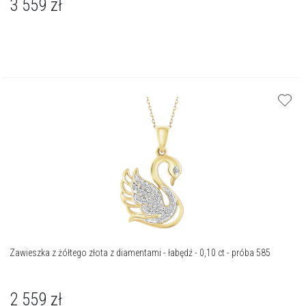
3 559
zł
Zawieszka z żółtego złota z diamentami - łabędź - 0,10 ct - próba 585
2 559
zł