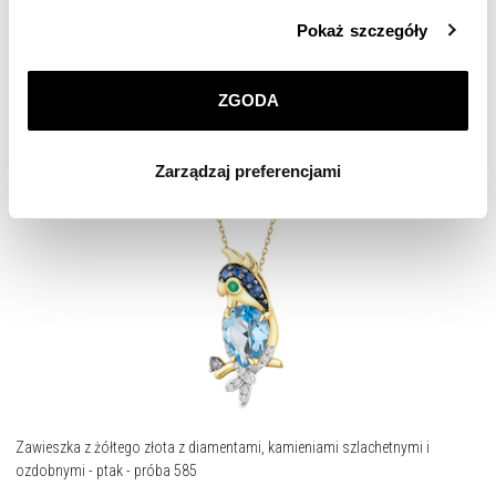
Szczegółowe informacje o zasadach wykorzystania
Pokaż szczegóły
13 590
zł
przez nas plików cookie znajdziesz w
Polityce
prywatności
.
ZGODA
Klikając
ZGODA
wyrażasz zgodę na zainstalowanie
wszystkich rodzajów plików cookie, z których
Zarządzaj preferencjami
korzystamy. Możesz również wybrać jaki rodzaj plików
cookie zainstalujemy na Twoim urządzeniu, klikając
Zarządzaj preferencjami
. W każdej chwili możesz
dokonać zmiany wybranych przez Ciebie plików cookie.
Zawieszka z żółtego złota z diamentami, kamieniami szlachetnymi i
ozdobnymi - ptak - próba 585