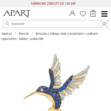
DARMOWE ZWROTY DO 100 DNI
Menu
główne
Apart.pl
Broszki
Broszka z żółtego złota z brylantami i szafirami
cejlońskimi - koliber - próba 585