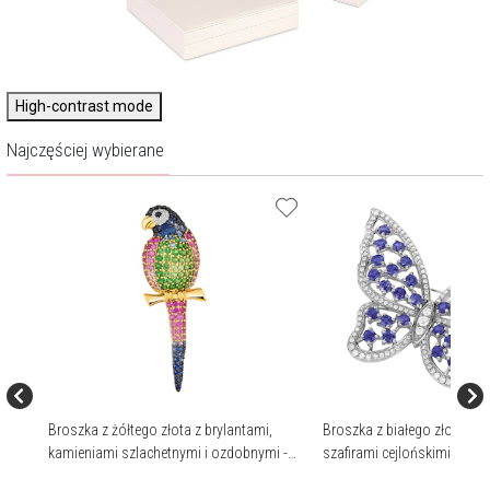
High-contrast mode
Najczęściej wybierane
o
Broszka z żółtego złota z brylantami,
Broszka z białego złota z br
wymi
kamieniami szlachetnymi i ozdobnymi -
szafirami cejlońskimi - mot
papuga - próba 750