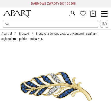
DARMOWE ZWROTY DO 100 DNI
Menu
główne
Apart.pl
Broszki
Broszka z żółtego złota z brylantami i szafirami
cejlońskimi - piórko - próba 585