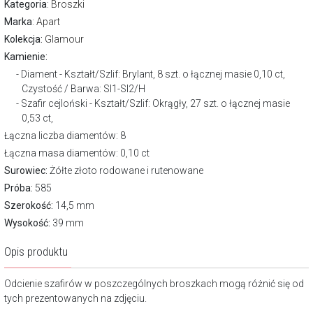
Kategoria
:
Broszki
Marka
:
Apart
Kolekcja:
Glamour
Kamienie:
Diament - Kształt/Szlif: Brylant, 8 szt. o łącznej masie 0,10 ct,
Czystość / Barwa: SI1-SI2/H
Szafir cejloński - Kształt/Szlif: Okrągły, 27 szt. o łącznej masie
0,53 ct,
Łączna liczba diamentów: 8
Łączna masa diamentów: 0,10 ct
Surowiec:
Żółte złoto rodowane i rutenowane
Próba:
585
Szerokość:
14,5 mm
Wysokość:
39 mm
Opis produktu
Odcienie szafirów w poszczególnych broszkach mogą różnić się od
tych prezentowanych na zdjęciu.