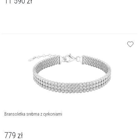
11 590
zł
Bransoletka srebrna z cyrkoniami
779
zł