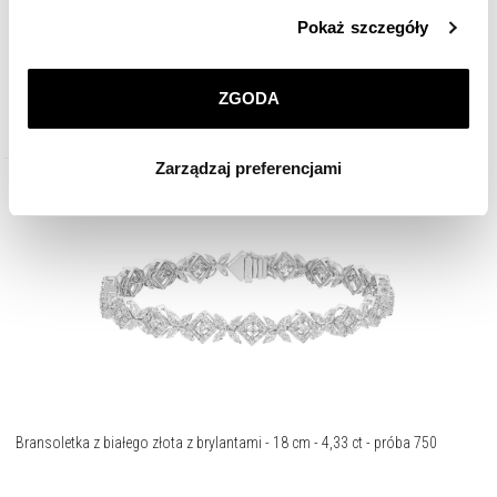
Szczegółowe informacje o zasadach wykorzystania
Pokaż szczegóły
5 990
zł
przez nas plików cookie znajdziesz w
Polityce
prywatności
.
ZGODA
Klikając
ZGODA
wyrażasz zgodę na zainstalowanie
wszystkich rodzajów plików cookie, z których
Zarządzaj preferencjami
korzystamy. Możesz również wybrać jaki rodzaj plików
cookie zainstalujemy na Twoim urządzeniu, klikając
Zarządzaj preferencjami
. W każdej chwili możesz
dokonać zmiany wybranych przez Ciebie plików cookie.
Bransoletka z białego złota z brylantami - 18 cm - 4,33 ct - próba 750