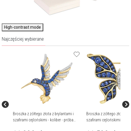
High-contrast mode
Najczęściej wybierane
i
Broszka z żółtego złota z brylantami i
Broszka z żółtego złota z br
 750
szafirami cejlońskimi - koliber - próba
szafirami cejlońskimi - mot
585