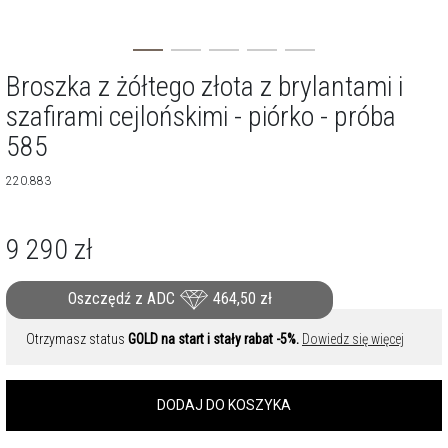
Broszka z żółtego złota z brylantami i
szafirami cejlońskimi - piórko - próba
585
220.883
9 290
zł
Oszczędź z ADC
464,50
zł
Otrzymasz status
GOLD na start i stały rabat -5%.
Dowiedz się więcej
DODAJ DO KOSZYKA