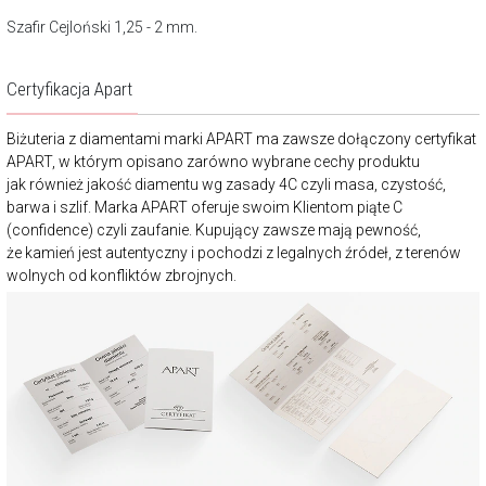
Szafir Cejloński 1,25 - 2 mm.
Certyfikacja Apart
Biżuteria z diamentami marki APART ma zawsze dołączony certyfikat
APART, w którym opisano zarówno wybrane cechy produktu
jak również jakość diamentu wg zasady 4C czyli masa, czystość,
barwa i szlif. Marka APART oferuje swoim Klientom piąte C
(confidence) czyli zaufanie. Kupujący zawsze mają pewność,
że kamień jest autentyczny i pochodzi z legalnych źródeł, z terenów
wolnych od konfliktów zbrojnych.