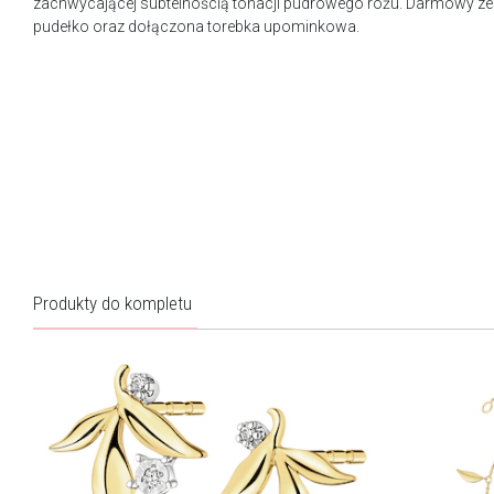
zachwycającej subtelnością tonacji pudrowego różu. Darmowy ze
pudełko oraz dołączona torebka upominkowa.
Produkty do kompletu