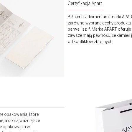
Certyfikacja Apart
Biżuteria z diamentami marki APA
zarówno wybrane cechy produktu j
barwa i szlif. Marka APART oferuje
zawsze mają pewność, że kamień je
od konfliktów zbrojnych.
ne opakowania, które
e, a co najważniejsze
owe opakowania w