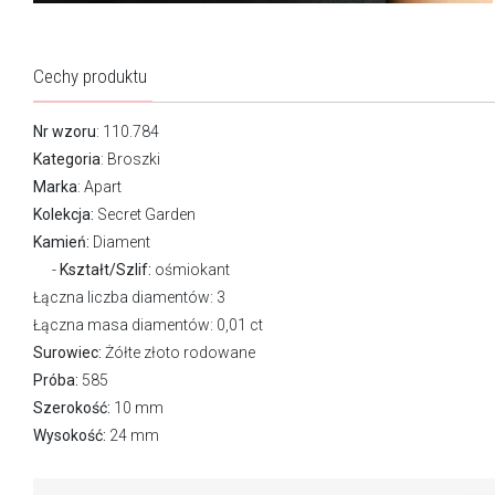
Cechy produktu
Nr wzoru
: 110.784
Kategoria
:
Broszki
Marka
:
Apart
Kolekcja:
Secret Garden
Kamień:
Diament
Kształt/Szlif:
ośmiokant
Łączna liczba diamentów: 3
Łączna masa diamentów: 0,01 ct
Surowiec:
Żółte złoto rodowane
Próba:
585
Szerokość:
10 mm
Wysokość:
24 mm