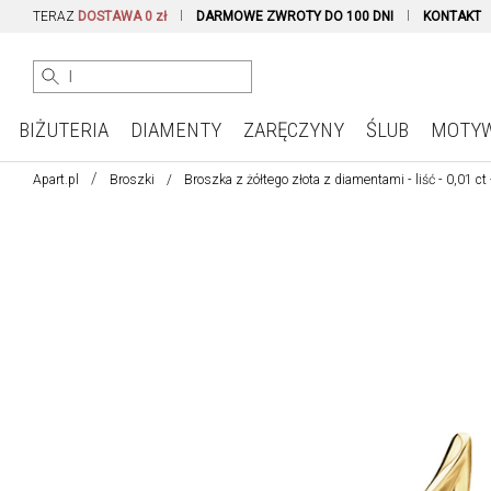
TERAZ
DOSTAWA 0 zł
DARMOWE ZWROTY DO 100 DNI
KONTAKT
BIŻUTERIA
DIAMENTY
ZARĘCZYNY
ŚLUB
MOTY
Apart.pl
Broszki
Broszka z żółtego złota z diamentami - liść - 0,01 ct