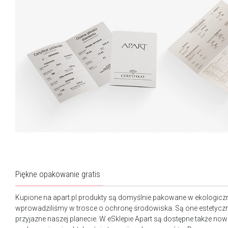
Piękne opakowanie gratis
Kupione na apart.pl produkty są domyślnie pakowane w ekologicz
wprowadziliśmy w trosce o ochronę środowiska. Są one estetyczn
przyjazne naszej planecie. W eSklepie Apart są dostępne także n