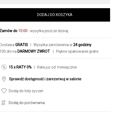
DODAJ DO KOSZYKA
Zamów do
10:00
- wysyłka jeszcze dzisiaj
Dostawa
GRATIS
| Wysyłka zamówienia w
24 godziny
100 dni na
DARMOWY ZWROT
| Piękne opakowanie gratis
15 x RATY 0%
| Rata już od:
miesięcznie
Sprawdź dostępność i zarezerwuj w salonie
Dodaj do listy życzeń
Dodaj do porównania