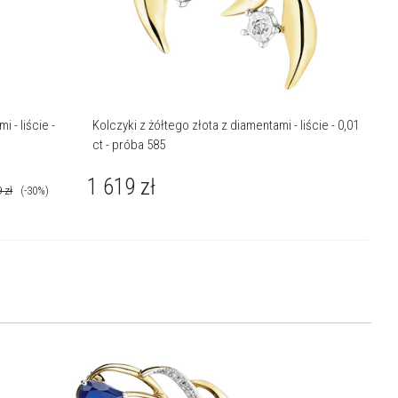
 - liście -
Kolczyki z żółtego złota z diamentami - liście - 0,01
ct - próba 585
1 619
zł
9
zł
(-30%)