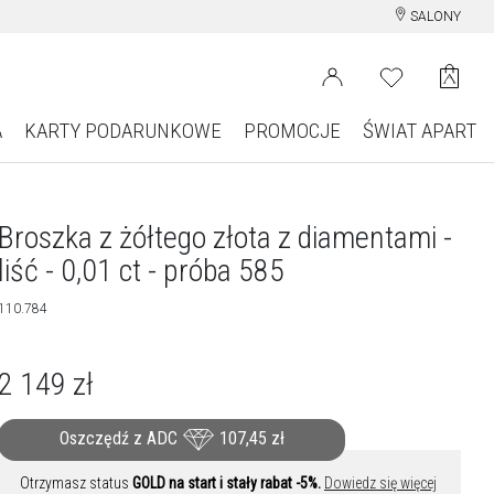
SALONY
A
KARTY PODARUNKOWE
PROMOCJE
ŚWIAT APART
Broszka z żółtego złota z diamentami -
liść - 0,01 ct - próba 585
110.784
2 149
zł
Oszczędź z ADC
107,45
zł
Otrzymasz status
GOLD na start i stały rabat -5%.
Dowiedz się więcej