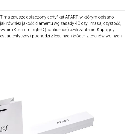
RT ma zawsze dołączony certyfikat APART, w którym opisano
ak również jakość diamentu wg zasady 4C czyli masa, czystość,
 swoim Klientom piąte C (confidence) czyli zaufanie. Kupujący
st autentyczny i pochodzi z legalnych źródeł, z terenów wolnych