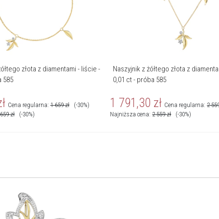
ółtego złota z diamentami - liście -
Naszyjnik z żółtego złota z diamentami
a 585
0,01 ct - próba 585
zł
1 791,30
zł
Cena regularna:
1 659
zł
(-30%)
Cena regularna:
2 55
 659
zł
(-30%)
Najniższa cena:
2 559
zł
(-30%)