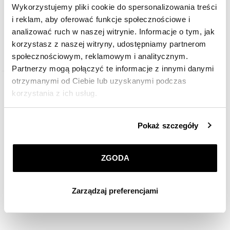
Bransoletka FOPE FLEX'IT z białego złota z brylantami - 0,10 ct - próba 750
Wykorzystujemy pliki cookie do spersonalizowania treści
i reklam, aby oferować funkcje społecznościowe i
analizować ruch w naszej witrynie. Informacje o tym, jak
37 590
zł
korzystasz z naszej witryny, udostępniamy partnerom
społecznościowym, reklamowym i analitycznym.
Partnerzy mogą połączyć te informacje z innymi danymi
otrzymanymi od Ciebie lub uzyskanymi podczas
korzystania z ich usług.
Szczegółowe informacje o zasadach wykorzystania
Pokaż szczegóły
przez nas plików cookie znajdziesz w
Polityce
prywatności
.
ZGODA
Klikając
ZGODA
wyrażasz zgodę na zainstalowanie
wszystkich rodzajów plików cookie, z których
Zarządzaj preferencjami
korzystamy. Możesz również wybrać jaki rodzaj plików
cookie zainstalujemy na Twoim urządzeniu, klikając
Zarządzaj preferencjami
. W każdej chwili możesz
dokonać zmiany wybranych przez Ciebie plików cookie.