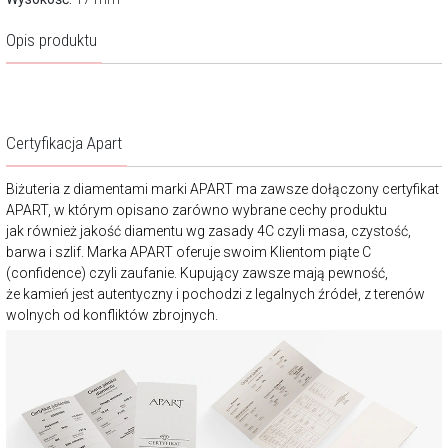
Opis produktu
Certyfikacja Apart
Biżuteria z diamentami marki APART ma zawsze dołączony certyfikat
APART, w którym opisano zarówno wybrane cechy produktu
jak również jakość diamentu wg zasady 4C czyli masa, czystość,
barwa i szlif. Marka APART oferuje swoim Klientom piąte C
(confidence) czyli zaufanie. Kupujący zawsze mają pewność,
że kamień jest autentyczny i pochodzi z legalnych źródeł, z terenów
wolnych od konfliktów zbrojnych.