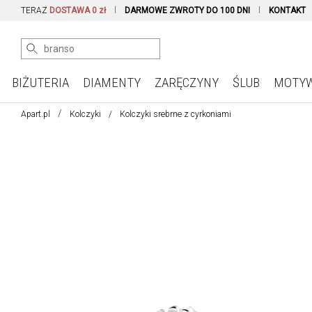
TERAZ
DOSTAWA 0 zł
DARMOWE ZWROTY DO 100 DNI
KONTAKT
BIŻUTERIA
DIAMENTY
ZARĘCZYNY
ŚLUB
MOTY
Apart.pl
Kolczyki
Kolczyki srebrne z cyrkoniami