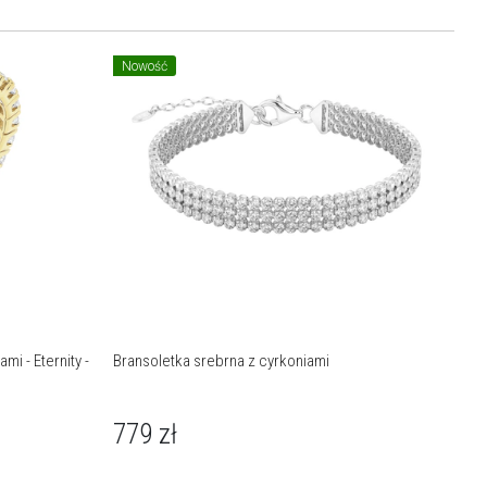
Nowość
mi - Eternity -
Bransoletka srebrna z cyrkoniami
779
zł