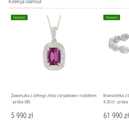
Kolekcja Glamour
Nowość
Nowość
Zawieszka z żółtego złota z brylantami i rodolitem
Bransoletka z b
- próba 585
4,33 ct - próba
5 990
zł
61 990
zł