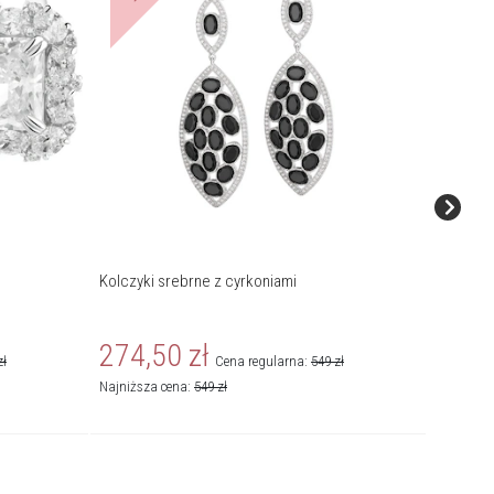
Kolczyki srebrne z cyrkoniami
Kolczyki
274,50
zł
349,
zł
Cena regularna:
549
zł
Najniższa cena:
549
zł
Najniższa