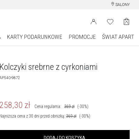
SALONY
A
KARTY PODARUNKOWE
PROMOCJE
ŚWIAT APART
Kolczyki srebrne z cyrkoniami
AP540-9872
258,30
zł
Cena regularna:
369
zł
(-30%)
Najniższa cena z 30 dni przed obniżką:
369
zł
(-30%)
DODAJ DO KOSZYKA