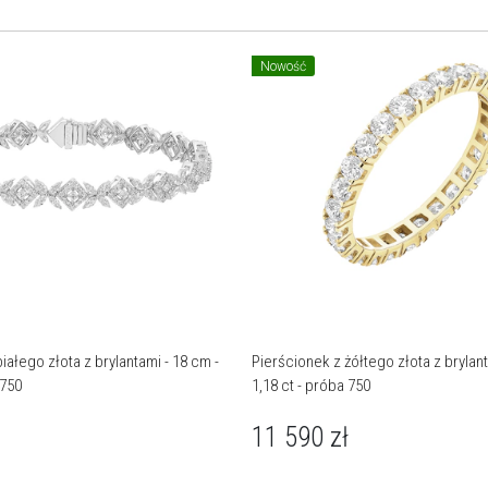
Nowość
iałego złota z brylantami - 18 cm -
Pierścionek z żółtego złota z brylanta
 750
1,18 ct - próba 750
11 590
zł