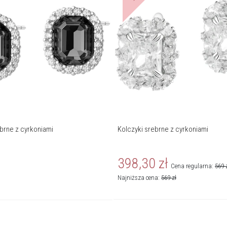
ebrne z cyrkoniami
Kolczyki srebrne z cyrkoniami
398,30
zł
Cena regularna:
569
Najniższa cena:
569
zł