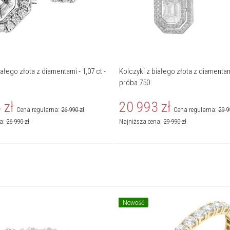
iałego złota z diamentami - 1,07 ct -
Kolczyki z białego złota z diamentami
próba 750
3
zł
20 993
zł
Cena regularna:
26 990
zł
Cena regularna:
29 9
na:
26 990
zł
Najniższa cena:
29 990
zł
Nowość