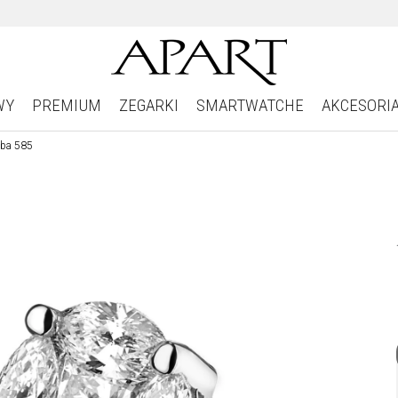
WY
PREMIUM
ZEGARKI
SMARTWATCHE
AKCESORI
óba 585