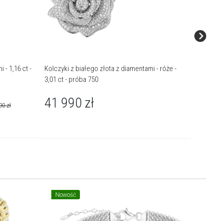
 - 1,16 ct -
Kolczyki z białego złota z diamentami - róże -
Kolczyki
3,01 ct - próba 750
SI1/G - 2
41 990
zł
109 
90
zł
Nowość