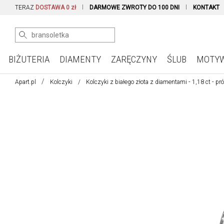
TERAZ
DOSTAWA 0 zł
DARMOWE ZWROTY DO 100 DNI
KONTAKT
BIŻUTERIA
DIAMENTY
ZARĘCZYNY
ŚLUB
MOTY
Apart.pl
Kolczyki
Kolczyki z białego złota z diamentami - 1,18 ct - pr