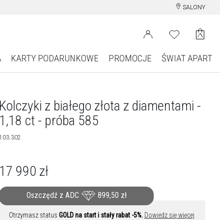
SALONY
A
KARTY PODARUNKOWE
PROMOCJE
ŚWIAT APART
Kolczyki z białego złota z diamentami -
1,18 ct - próba 585
103.302
17 990
zł
Oszczędź z ADC
899,50
zł
Otrzymasz status
GOLD na start i stały rabat -5%.
Dowiedz się więcej