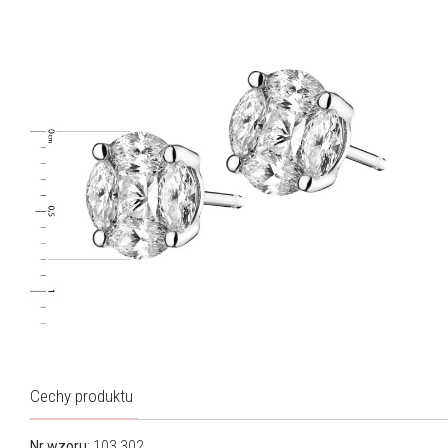
Cechy produktu
Nr wzoru
: 103.302