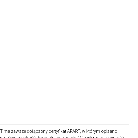
RT ma zawsze dołączony certyfikat APART, w którym opisano
ak również jakość diamentu wg zasady 4C czyli masa, czystość,