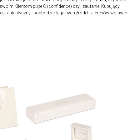
 swoim Klientom piąte C (confidence) czyli zaufanie. Kupujący
st autentyczny i pochodzi z legalnych źródeł, z terenów wolnych