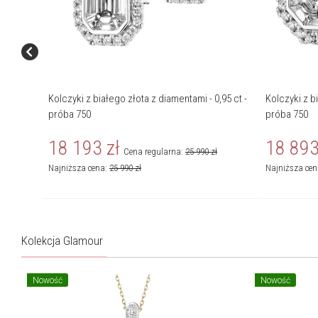
Kolczyki z białego złota z diamentami - 0,95 ct -
Kolczyki z b
próba 750
próba 750
18 193
zł
18 89
Cena regularna:
25 990
zł
Najniższa cena:
25 990
zł
Najniższa ce
Kolekcja Glamour
Nowość
Nowość