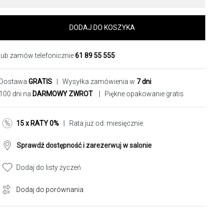
DODAJ DO KOSZYKA
lub zamów telefonicznie
61 89 55 555
Dostawa
GRATIS
| Wysyłka zamówienia w
7 dni
100 dni na
DARMOWY ZWROT
| Piękne opakowanie gratis
15 x RATY 0%
| Rata już od:
miesięcznie
Sprawdź dostępność i zarezerwuj w salonie
Dodaj do listy życzeń
Dodaj do porównania