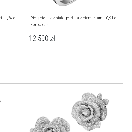
 - 1,34 ct -
Pierścionek z białego złota z diamentami - 0,91 ct
- próba 585
12 590
zł