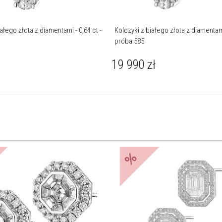
łego złota z diamentami - 0,64 ct -
Kolczyki z białego złota z diamentami
próba 585
19 990
zł
%