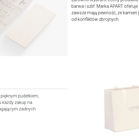
barwa i szlif. Marka APART oferuje
zawsze mają pewność, że kamień je
od konfliktów zbrojnych.
z pięknym pudełkiem,
u każdy zakup na
magającym żadnych