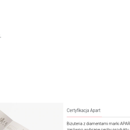
,
Certyfikacja Apart
Biżuteria z diamentami marki APA
zarówno wybrane cechy produktu j