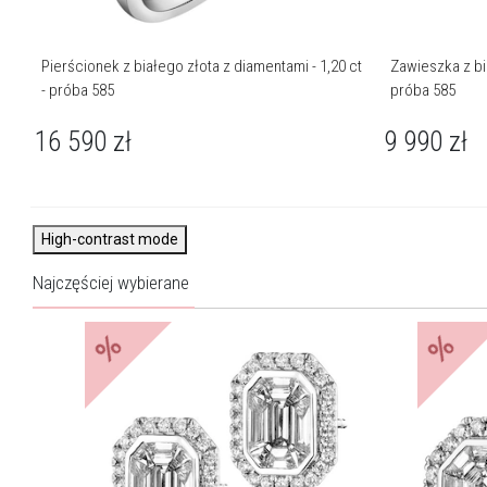
Pierścionek z białego złota z diamentami - 1,20 ct
Zawieszka z bia
- próba 585
próba 585
16 590
zł
9 990
zł
High-contrast mode
Najczęściej wybierane
%
%