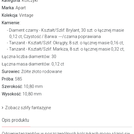
Kategoria
:
Kolczyki
Marka
:
Apart
Kolekcja:
Vintage
Kamienie:
Diament czarny - Kształt/Szlif: Brylant, 30 szt. o łącznej masie
0,12 ct, Czystość / Barwa: ---/czarna poprawiana
Tanzanit - Kształt/Szlif: Okrągły, 8 szt. o łącznej masie 0,16 ct,
Tanzanit - Kształt/Szlif: Markiza, 8 szt. o łącznej masie 0,32 ct,
Łączna liczba diamentów: 30
Łączna masa diamentów: 0,12 ct
Surowiec:
Żółte złoto rodowane
Próba:
585
Szerokość:
10,80 mm
Wysokość:
10,80 mm
Zobacz szlify fantazyjne
Opis produktu
Odcienie tanzanitów w poszczególnych kolczykach mogą różnić się