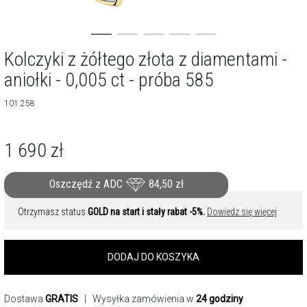
Kolczyki z żółtego złota z diamentami -
aniołki - 0,005 ct - próba 585
101.258
1 690
zł
Oszczędź z ADC
84,50
zł
Otrzymasz status
GOLD na start i stały rabat -5%.
Dowiedz się więcej
DODAJ DO KOSZYKA
Dostawa
GRATIS
| Wysyłka zamówienia w
24 godziny