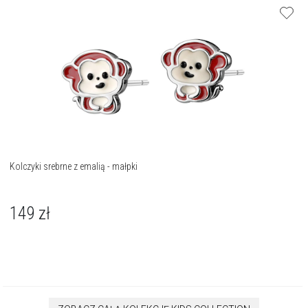
Kolczyki srebrne z emalią - małpki
149
zł