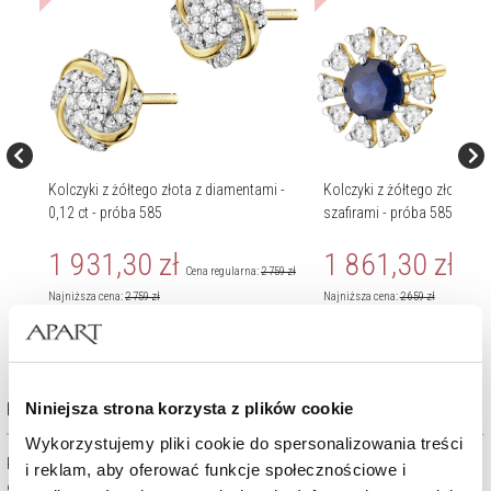
 -
Kolczyki z żółtego złota z diamentami -
Kolczyki z żółtego złota z 
0,12 ct - próba 585
szafirami - próba 585
1 931,30
zł
1 861,30
zł
359
zł
Cena regularna:
2 759
zł
Cena r
Najniższa cena:
2 759
zł
Najniższa cena:
2 659
zł
Kolekcja Kids Collection
Niniejsza strona korzysta z plików cookie
Wykorzystujemy pliki cookie do spersonalizowania treści
Każda kobieta uwielbia podkreślać pięknymi dodatkami swoją
i reklam, aby oferować funkcje społecznościowe i
osobowość i niepowtarzalny styl. Także te najmłodsze uwielbiają