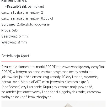
Kamień:
Diament
Kształt/Szlif:
ośmiokant
Łączna liczba diamentów: 2
Łączna masa diamentów: 0,005 ct
Surowiec:
Żółte złoto rodowane
Próba:
585
Szerokość:
5 mm
Wysokość:
8 mm
Certyfikacja Apart
Biżuteria z diamentami marki APART ma zawsze dołączony certyfikat
APART, w którym opisano zarówno wybrane cechy produktu
jak również jakość diamentu wg zasady 4C czyli masa, czystość,
barwa i szlif. Marka APART oferuje swoim Klientom piąte C
(confidence) czyli zaufanie. Kupujący zawsze mają pewność,
że kamień jest autentyczny i pochodzi z legalnych źródeł, z terenów
wolnych od konfliktów zbrojnych.