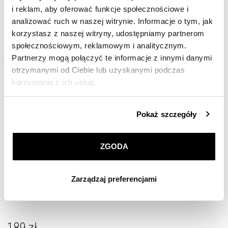
189
zł
i reklam, aby oferować funkcje społecznościowe i
analizować ruch w naszej witrynie. Informacje o tym, jak
korzystasz z naszej witryny, udostępniamy partnerom
społecznościowym, reklamowym i analitycznym.
Partnerzy mogą połączyć te informacje z innymi danymi
otrzymanymi od Ciebie lub uzyskanymi podczas
korzystania z ich usług.
Szczegółowe informacje o zasadach wykorzystania
Pokaż szczegóły
przez nas plików cookie znajdziesz w
Polityce
prywatności
.
ZGODA
Klikając
ZGODA
wyrażasz zgodę na zainstalowanie
wszystkich rodzajów plików cookie, z których
Zarządzaj preferencjami
korzystamy. Możesz również wybrać jaki rodzaj plików
cookie zainstalujemy na Twoim urządzeniu, klikając
Pierścionek ze stali szlachetnej z kryształami
Zarządzaj preferencjami
. W każdej chwili możesz
dokonać zmiany wybranych przez Ciebie plików cookie.
189
zł