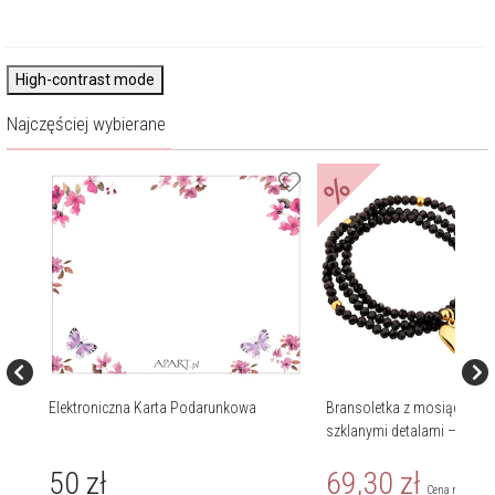
High-contrast mode
Najczęściej wybierane
%
Elektroniczna Karta Podarunkowa
Bransoletka z mosiądzu po
szklanymi detalami – chwo
50
zł
69,30
zł
Cena regularn