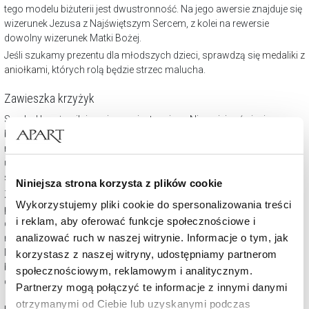
tego modelu biżuterii jest dwustronność. Na jego awersie znajduje się
wizerunek Jezusa z Najświętszym Sercem, z kolei na rewersie
dowolny wizerunek Matki Bożej.
Jeśli szukamy prezentu dla młodszych dzieci, sprawdzą się
medaliki z
aniołkami
, których rolą będzie strzec malucha.
Zawieszka krzyżyk
Symbol krzyża silnie związany jest z wiarą. Niemniej w świecie
biżuterii możliwe jest pewne odstępstwo od klasycznego wzoru na
rzecz zdobienia. Dlatego
krzyżyk będący zawieszką
, pamiątką ważnej
uroczystości religijnej, nie musi być już chowany. Przeciwnie. Ma
szansę być przepiękną ozdobą noszoną z dumą i przyjemnością.
Niniejsza strona korzysta z plików cookie
Zawieszka krzyżyk na łańcuszku jest bardzo często wybierany na
Wykorzystujemy pliki cookie do spersonalizowania treści
prezent – zwłaszcza komunijny, czy też chrzcielny – zarówno dla
i reklam, aby oferować funkcje społecznościowe i
dziewczynki, jak i chłopca, choć nie ma wątpliwości, że wiele modeli
analizować ruch w naszej witrynie. Informacje o tym, jak
ma
charakter uniwersalny
, nawet te z dodatkowymi zdobieniami.
Nieco mniejszy krzyż lub lekko
zdobiony choćby cyrkoniami
może
korzystasz z naszej witryny, udostępniamy partnerom
być także niezwykłym upominkiem dla osoby starszej, przywiązanej
społecznościowym, reklamowym i analitycznym.
do symboli wiary.
Partnerzy mogą połączyć te informacje z innymi danymi
otrzymanymi od Ciebie lub uzyskanymi podczas