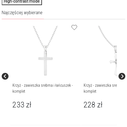
High-contrast mode
Najczęściej wybierane
brna
Krzyż - zawieszka srebrna i łańcuszek -
Krzyż - zawieszka srebrna i 
komplet
komplet
233
zł
228
zł