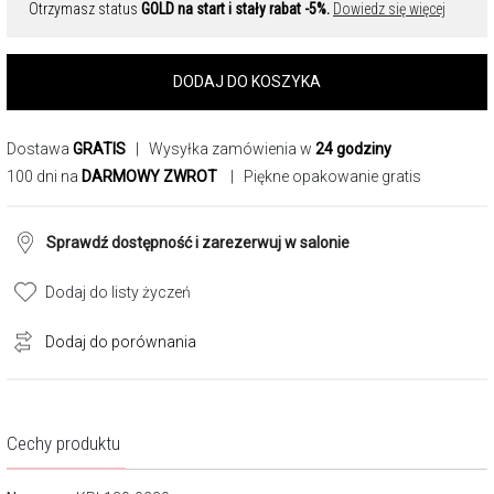
Otrzymasz status
GOLD na start i stały rabat -5%.
Dowiedz się więcej
DODAJ DO KOSZYKA
Dostawa
GRATIS
| Wysyłka zamówienia w
24 godziny
100 dni na
DARMOWY ZWROT
| Piękne opakowanie gratis
Sprawdź dostępność i zarezerwuj w salonie
Dodaj do listy życzeń
Dodaj do porównania
Cechy produktu