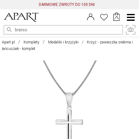
DARMOWE ZWROTY DO 100 DNI
Menu
główne
Apart.pl
Komplety
Medaliki i krzyżyki
Krzyż - zawieszka srebrna i
łańcuszek - komplet