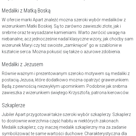
Medaliki z Matką Boską
W ofercie marki Apart znaleźć można szeroki wybór medalików z
wizerunkiem Matki Boskiej. Są to zarówno zawieszki złote, jak i
srebrne oraz te wysadzane kamieniami. Warto zwrócić uwagę na
niebanalne, acz jednocześnie nadal klasyczne wzory, jak choćby sam
wizerunek Maryi czy też swoiste „zamknięcie” go w szablonie w
kształcie serca. Można pokusić się także o ażurowe zdobienia.
Medaliki z Jezusem
Równie ważnym i prezentowanym szeroko motywem są medaliki z
postacią Jezusa, które dodatkowo można opatrzyć grawerunkiem.
Będą z pewnością niezwykłym upominkiem. Podobnie jak srebrna
zawieszka z wizerunkiem świętego Krzysztofa, patrona kierowców.
Szkaplerze
Jubiler Apart przygotował także szeroki wybór szkaplerzy. Szkaplerz
to dosłownie wierzchnia część habitu w niektórych zakonach.
Medalik szkaplerz, czy inaczej medalik szkaplerzny ma za zadanie
symbolizować te same wartości duchowe. Charakterystyczna dla