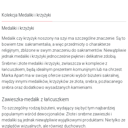
Kolekcja Medaliki i krzyżyki
Medaliki i krzyżyki
Medalik czy krzyżyk noszony na szyi ma szczególne znaczenie. Są to
bowiem tzw. sakramentalia, a więc przedmioty o charakterze
religijnym, zbliżone w swym znaczeniu do sakramentów. Niewątpliwie
jednak medaliki i krzyżyki jednocześnie pięknie i delikatnie zdobią.
Srebrne i złote medaliki i krzyżyki, zwłaszcza w komplecie z
łańcuszkiem, będą idealnym prezentem komunijnym lub na chrzest.
Marka Apart ma w swojej ofercie szeroki wybór biżuterii sakralnej,
między innymi medalików, krzyżyków ze złota, srebra, pozłacanego
srebra oraz dodatkowo wysadzanych kamieniami.
Zawieszka-medalik z łańcuszkiem
To szczególny rodzaj biżuterii, wydający się być tym najbardziej
popularnym wśród dewocjonaliów. Złote i srebrne zawieszki i
medaliki są jednak niewątpliwie wyjątkowymi produktami. Nie tylko ze
względów wizualnych, ale również duchowych.