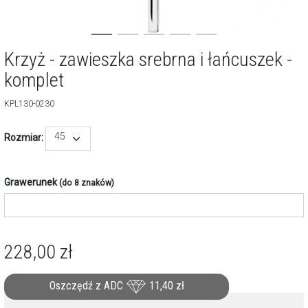
Krzyż - zawieszka srebrna i łańcuszek -
komplet
KPL130-0230
45
Rozmiar:
Grawerunek
(do 8 znaków)
228,00
zł
Oszczędź z ADC
11,40
zł