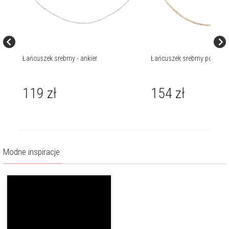
Łańcuszek srebrny - ankier
Łańcuszek srebrny pozłacan
119
zł
154
zł
Modne inspiracje