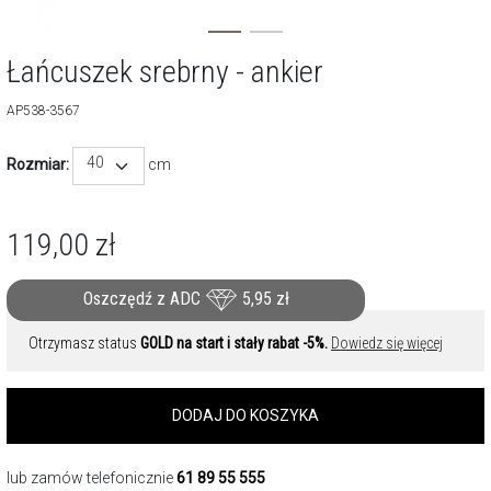
Łańcuszek srebrny - ankier
AP538-3567
40
Rozmiar:
cm
119,00
zł
Oszczędź z ADC
5,95
zł
Otrzymasz status
GOLD na start i stały rabat -5%.
Dowiedz się więcej
DODAJ DO KOSZYKA
lub zamów telefonicznie
61 89 55 555