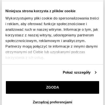
Niniejsza strona korzysta z plików cookie
Wykorzystujemy pliki cookie do spersonalizowania treści
i reklam, aby oferować funkcje społecznościowe i
Kolczyki srebrne z cyrkoniami - rozety
analizować ruch w naszej witrynie. Informacje o tym, jak
korzystasz z naszej witryny, udostępniamy partnerom
299
zł
społecznościowym, reklamowym i analitycznym.
Partnerzy mogą połączyć te informacje z innymi danymi
otrzymanymi od Ciebie lub uzyskanymi podczas
korzystania z ich usług.
Szczegółowe informacje o zasadach wykorzystania
Pokaż szczegóły
przez nas plików cookie znajdziesz w
Polityce
prywatności
.
ZGODA
Klikając
ZGODA
wyrażasz zgodę na zainstalowanie
wszystkich rodzajów plików cookie, z których
Zarządzaj preferencjami
korzystamy. Możesz również wybrać jaki rodzaj plików