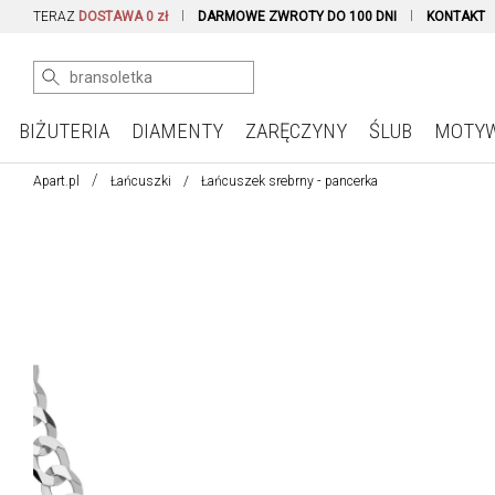
TERAZ
DOSTAWA 0 zł
DARMOWE ZWROTY DO 100 DNI
KONTAKT
BIŻUTERIA
DIAMENTY
ZARĘCZYNY
ŚLUB
MOTY
Apart.pl
Łańcuszki
Łańcuszek srebrny - pancerka