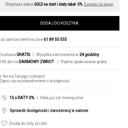
Otrzymasz status
GOLD na start i stały rabat -5%.
Dowiedz się więcej
DODAJ DO KOSZYKA
lub zamów telefonicznie
61 89 55 555
Dostawa
GRATIS
| Wysyłka zamówienia w
24 godziny
100 dni na
DARMOWY ZWROT
| Piękne opakowanie gratis
Nie ma Twojego rozmiaru?
Zapisz się na powiadomienie o dostępności:
15 x RATY 0%
| Rata już od:
miesięcznie
Sprawdź dostępność i zarezerwuj w salonie
Dodaj do listy życzeń