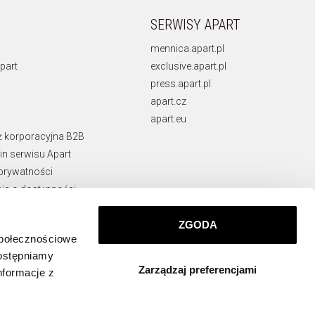
SERWISY APART
mennica.apart.pl
part
exclusive.apart.pl
press.apart.pl
apart.cz
apart.eu
ż korporacyjna B2B
n serwisu Apart
 prywatności
ja o dostępności
rawne
ie naruszeń
ZGODA
społecznościowe
KONTAKT
dostępniamy
Zarządzaj preferencjami
info@apart.pl
nformacje z