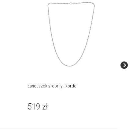
Łańcuszek srebrny - kordel
Łańcusze
519
zł
489