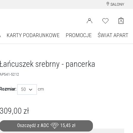
SALONY
A
KARTY PODARUNKOWE
PROMOCJE
ŚWIAT APART
Łańcuszek srebrny - pancerka
AP541-5212
Rozmiar:
cm
50
309,00
zł
Oszczędź z ADC
15,45
zł