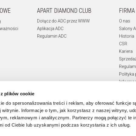
KOWE
APART DIAMOND CLUB
FIRMA
ą
Dołącz do ADC przez WWW
O nas
 ważności
Aplikacja ADC
Salony A
Regulamin ADC
Historia
CSR
Kariera
Sprzeda
Regulami
Polityka
Informac
Teksty p
 z plików cookie
Zgłaszan
ie do spersonalizowania treści i reklam, aby oferować funkcje 
 witrynie. Informacje o tym, jak korzystasz z naszej witryny, u
ym, reklamowym i analitycznym. Partnerzy mogą połączyć te i
 od Ciebie lub uzyskanymi podczas korzystania z ich usług.