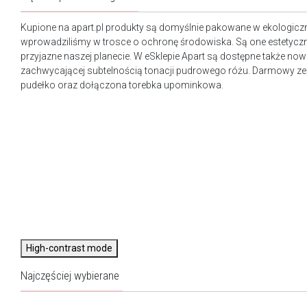
Kupione na apart.pl produkty są domyślnie pakowane w ekologicz
wprowadziliśmy w trosce o ochronę środowiska. Są one estetyczn
przyjazne naszej planecie. W eSklepie Apart są dostępne także n
zachwycającej subtelnością tonacji pudrowego różu. Darmowy ze
pudełko oraz dołączona torebka upominkowa.
High-contrast mode
Najczęściej wybierane