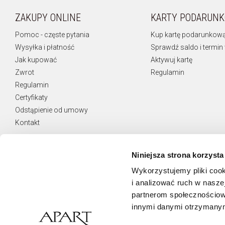
ZAKUPY ONLINE
KARTY PODARUN
Pomoc - częste pytania
Kup kartę podarunkow
Wysyłka i płatność
Sprawdź saldo i termin
Jak kupować
Aktywuj kartę
Zwrot
Regulamin
Regulamin
Certyfikaty
Odstąpienie od umowy
Kontakt
Niniejsza strona korzysta
Wykorzystujemy pliki cook
NEWSLETTER
i analizować ruch w naszej
Otrzymuj najnowsze oferty.
partnerom społecznościow
innymi danymi otrzymanymi
Zamawiam usługę Newsletter i wyrażam zgodę
na świadczenie jej na podstawie
Regulaminu Usługi Newsletter