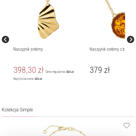
Naszyjnik srebrny
Naszyjnik srebrny z burszty
398,30
zł
379
zł
Cena regularna:
569
zł
Najniższa cena:
569
zł
Kolekcja Simple