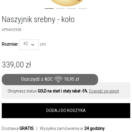
Naszyjnik srebny - koło
AP540-2935
42
Rozmiar:
cm
339,00
zł
Oszczędź z ADC
16,95
zł
Otrzymasz status
GOLD na start i stały rabat -5%.
Dowiedz się więcej
DODAJ DO KOSZYKA
Dostawa
GRATIS
| Wysyłka zamówienia w
24 godziny