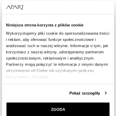
Niniejsza strona korzysta z plików cookie
Wykorzystujemy pliki cookie do spersonalizowania treści
i reklam, aby oferować funkcje społecznościowe i
analizować ruch w naszej witrynie. Informacje o tym, jak
Złota bransoletka - kulki
korzystasz z naszej witryny, udostępniamy partnerom
społecznościowym, reklamowym i analitycznym.
Partnerzy mogą połączyć te informacje z innymi danymi
1 219
zł
otrzymanymi od Ciebie lub uzyskanymi podczas
korzystania z ich usług.
Szczegółowe informacje o zasadach wykorzystania
Pokaż szczegóły
przez nas plików cookie znajdziesz w
Polityce
prywatności
.
ZGODA
Klikając
ZGODA
wyrażasz zgodę na zainstalowanie